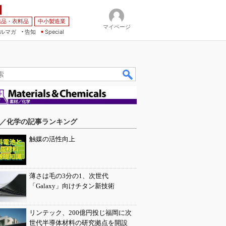
薬品・衣料品
中小製造業
マイページ
ルマガ
告知
Special
／化学の記事ランキング
触媒の活性向上
薄さは毛の3分の1、次世代
「Galaxy」向けチタン新技術
リンテック、200億円投じ福岡に次
世代半導体材料の研究拠点を開設