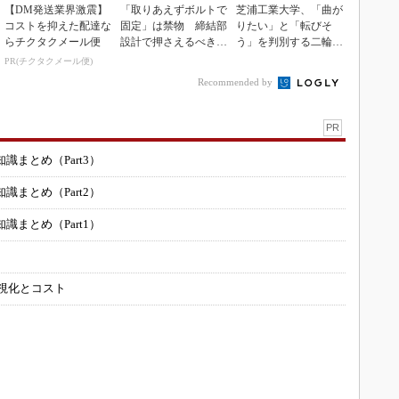
【DM発送業界激震】
「取りあえずボルトで
芝浦工業大学、「曲が
コストを抑えた配達な
固定」は禁物 締結部
りたい」と「転びそ
らチクタクメール便
設計で押さえるべき基
う」を判別する二輪車
本
制御技術を開発
PR(チクタクメール便)
Recommended by
PR
まとめ（Part3）
まとめ（Part2）
まとめ（Part1）
可視化とコスト