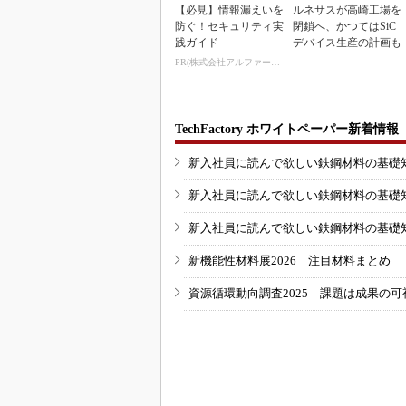
【必見】情報漏えいを
ルネサスが高崎工場を
防ぐ！セキュリティ実
閉鎖へ、かつてはSiC
践ガイド
デバイス生産の計画も
PR(株式会社アルファーテクノ)
TechFactory ホワイトペーパー新着情報
新入社員に読んで欲しい鉄鋼材料の基礎知識
新入社員に読んで欲しい鉄鋼材料の基礎知識
新入社員に読んで欲しい鉄鋼材料の基礎知識
新機能性材料展2026 注目材料まとめ
資源循環動向調査2025 課題は成果の