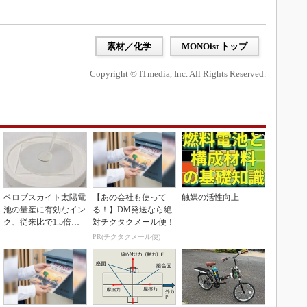
素材／化学
MONOist トップ
Copyright © ITmedia, Inc. All Rights Reserved.
ペロブスカイト太陽電
【あの会社も使って
触媒の活性向上
池の量産に有効なイン
る！】DM発送なら絶
ク、従来比で1.5倍の
対チクタクメール便！
性能向上
PR(チクタクメール便)