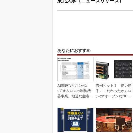
東北大学（ニュースリリース）
あなたにおすすめ
AI関連“だけじゃな
異例ヒット？ 使い勝
い”オムロンの制御機
手にこだわったオムロ
器事業、地道な顧客基
ンの“オープンな”IO-L
盤強化が結実
inkマスター