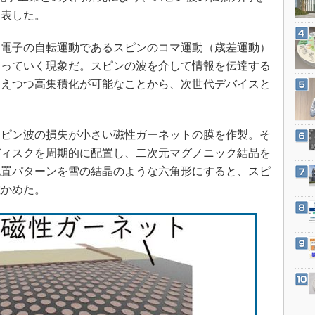
3Dプリンタ
産業オープンネット展
発表した。
デジタルツインとCAE
電子の自転運動であるスピンのコマ運動（歳差運動）
S＆OP
わっていく現象だ。スピンの波を介して情報を伝達する
インダストリー4.0
抑えつつ高集積化が可能なことから、次世代デバイスと
イノベーション
製造業ビッグデータ
ピン波の損失が小さい磁性ガーネットの膜を作製。そ
メイドインジャパン
ディスクを周期的に配置し、二次元マグノニック結晶を
植物工場
配置パターンを雪の結晶のような六角形にすると、スピ
知財マネジメント
確かめた。
海外生産
グローバル設計・開発
制御セキュリティ
新型コロナへの対応