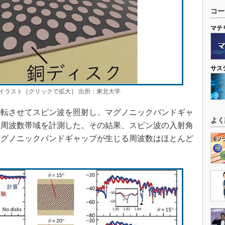
コー
マテ
サス
イラスト［クリックで拡大］ 出所：東北大学
転させてスピン波を照射し、マグノニックバンドギャ
よく
る周波数帯域を計測した。その結果、スピン波の入射角
、マグノニックバンドギャップが生じる周波数はほとんど
。