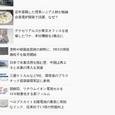
定年退職した理系シニア人材が核融
合発電炉開発で活躍、なぜ？
デクセリアルズが東京オフィスを改
修したワケ、本社機能を2拠点に
塗料や樹脂改質材の材料に、PBTの球状
微粒子を販売開始
日本で水素活用を阻む壁、中国は再エ
ネと水素の導入を加速
三菱ケミカルなど9社、環境省のプラス
チック資源循環実証に参画
脱銅箔、リチウムイオン電池セルを
10％軽量化する新フィルム
ペロブスカイト太陽電池の量産に有効
なインク、従来比で1.5倍の性能向上