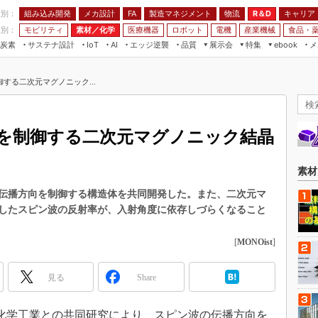
程別：
組み込み開発
メカ設計
製造マネジメント
物流
R＆D
キャリア
FA
業別：
モビリティ
素材／化学
医療機器
ロボット
電機
産業機械
食品・
炭素
サステナ設計
エッジ逆襲
品質
展示会
特集
メ
IoT
AI
ebook
伝承
組み込み開発
CEATEC
読者調査まとめ
編集後記
する二次元マグノニック...
JIMTOF
保全
メカ設計
つながるクルマ
組込み/エッジ コンピューティング
ス
 AI
製造マネジメント
5G
展＆IoT/5Gソリューション展
VR／AR
FA
を制御する二次元マグノニック結晶
IIFES
モビリティ
フィールドサービス
国際ロボット展
素材／化学
FPGA
素材
ジャパンモビリティショー
組み込み画像技術
伝播方向を制御する構造体を共同開発した。また、二次元マ
TECHNO-FRONTIER
したスピン波の反射率が、入射角度に依存しづらくなること
組み込みモデリング
人テク展
Windows Embedded
[
MONOist
]
スマート工場EXPO
車載ソフト開発
EdgeTech+
見る
Share
ISO26262
日本ものづくりワールド
無償設計ツール
AUTOMOTIVE WORLD
信越化学工業との共同研究により、スピン波の伝播方向を