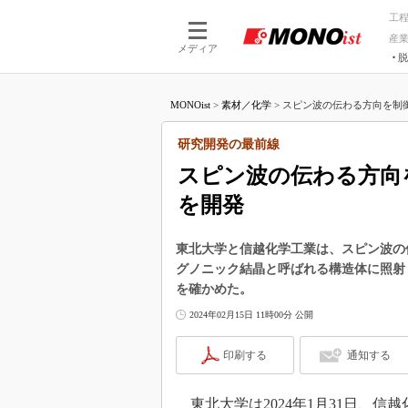
工
産
メディア
脱
つながる技術
AI×技術
MONOist
>
素材／化学
>
スピン波の伝わる方向を制御
つながる工場
AI×設備
つながるサービ
Physical
研究開発の最前線
スピン波の伝わる方向
を開発
東北大学と信越化学工業は、スピン波の
グノニック結晶と呼ばれる構造体に照射
を確かめた。
2024年02月15日 11時00分 公開
印刷する
通知する
東北大学は2024年1月31日、