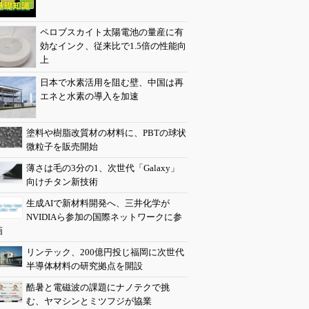
ペロブスカイト太陽電池の量産に有
効なインク、従来比で1.5倍の性能向
上
日本で水素活用を阻む壁、中国は再
エネと水素の導入を加速
塗料や樹脂改質材の材料に、PBTの球状
微粒子を販売開始
薄さは毛の3分の1、次世代「Galaxy」
向けチタン新技術
生成AIで新材料開発へ、三井化学が
NVIDIAら参加の国際ネットワークに参
画
リンテック、200億円投じ福岡に次世代
半導体材料の研究拠点を開設
酷暑と電磁波の課題にナノテクで挑
む、ヤマシンとミツフジが協業