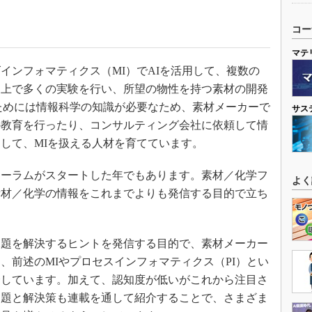
コー
マテ
ンフォマティクス（MI）でAIを活用して、複数の
ン上で多くの実験を行い、所望の物性を持つ素材の開発
ためには情報科学の知識が必要なため、素材メーカーで
サス
の教育を行ったり、コンサルティング会社に依頼して情
して、MIを扱える人材を育てています。
ォーラムがスタートした年でもあります。素材／化学フ
よく
素材／化学の情報をこれまでよりも発信する目的で立ち
題を解決するヒントを発信する目的で、素材メーカー
、前述のMIやプロセスインフォマティクス（PI）とい
介しています。加えて、認知度が低いがこれから注目さ
問題と解決策も連載を通して紹介することで、さまざま