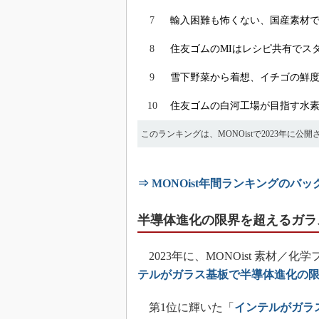
7
輸入困難も怖くない、国産素材
8
住友ゴムのMIはレシピ共有でス
9
雪下野菜から着想、イチゴの鮮度を
10
住友ゴムの白河工場が目指す水
このランキングは、MONOistで2023年
⇒ MONOist年間ランキングのバ
半導体進化の限界を超えるガラ
2023年に、MONOist 素材／
テルがガラス基板で半導体進化の限
第1位に輝いた「
インテルがガラ