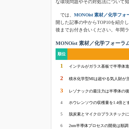
な環境問題やその対処法について
では、
MONOist 素材／化学フ
開した記事の中からTOP10を紹
後までお付き合いください。年間
MONOist 素材／化学フォーラ
順位
1
インテルがガラス基板で半導体進
2
積水化学型MIは超やる気人財が
3
レゾナックの最注力は半導体の後
4
ホウレンソウの収穫量を1.4倍と
5
脱炭素とマイクロプラスチックに
6
2nm半導体プロセスの開発は順