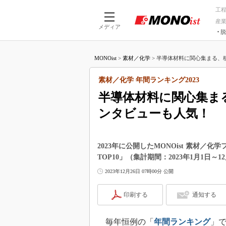
工
産
メディア
脱
つながる技術
AI×技術
MONOist
>
素材／化学
>
半導体材料に関心集まる、積水
つながる工場
AI×設備
つながるサービ
Physical
素材／化学 年間ランキング2023
半導体材料に関心集ま
ンタビューも人気！
2023年に公開したMONOist 素材
TOP10」（集計期間：2023年1月1日～
2023年12月26日 07時00分 公開
印刷する
通知する
毎年恒例の「
年間ランキング
」で