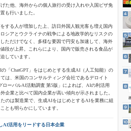
3Dプリンタ
引き下げた他、海外からの個人旅行の受け入れや入国ビザ免
産業オープンネット展
デジタルツインとCAE
措置も行いました。
S＆OP
をする人が増加した上、訪日外国人観光客も増え国内
インダストリー4.0
、ロシアとウクライナの戦争による地政学的なリスクの
イノベーション
騰しただけでなく、多様な要因で円安も加速して、海外
製造業ビッグデータ
の値段が上昇。これらにより、国内で販売される食品が
圧迫しています。
メイドインジャパン
植物工場
の「ChatGPT」をはじめとする生成AI（人工知能）の
知財マネジメント
しては、米国のコンサルティング会社であるデロイト
海外生産
グローバルAI活動調査 第5版」によれば、AIの利活用
海外企業と比べて国内企業が高い傾向が示されました。
グローバル設計・開発
たのは製造業で、生成AIをはじめとするAIを業務に組
制御セキュリティ
いことも明らかにしています。
新型コロナへの対応
しAI活用をリードする日本企業