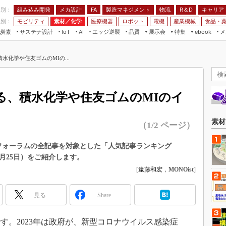
程別：
組み込み開発
メカ設計
製造マネジメント
物流
R＆D
キャリア
FA
業別：
モビリティ
素材／化学
医療機器
ロボット
電機
産業機械
食品・
炭素
サステナ設計
エッジ逆襲
品質
展示会
特集
メ
IoT
AI
ebook
伝承
組み込み開発
CEATEC
読者調査まとめ
編集後記
化学や住友ゴムのMIの...
JIMTOF
保全
メカ設計
つながるクルマ
組込み/エッジ コンピューティング
ス
 AI
製造マネジメント
5G
展＆IoT/5Gソリューション展
VR／AR
FA
る、積水化学や住友ゴムのMIのイ
IIFES
モビリティ
フィールドサービス
国際ロボット展
素材／化学
FPGA
素材
（1/2 ページ）
ジャパンモビリティショー
組み込み画像技術
TECHNO-FRONTIER
／化学フォーラムの全記事を対象とした「人気記事ランキング
組み込みモデリング
12月25日）をご紹介します。
人テク展
Windows Embedded
[
遠藤和宏
，
MONOist
]
スマート工場EXPO
車載ソフト開発
EdgeTech+
見る
Share
ISO26262
日本ものづくりワールド
無償設計ツール
AUTOMOTIVE WORLD
す。2023年は政府が、新型コロナウイルス感染症