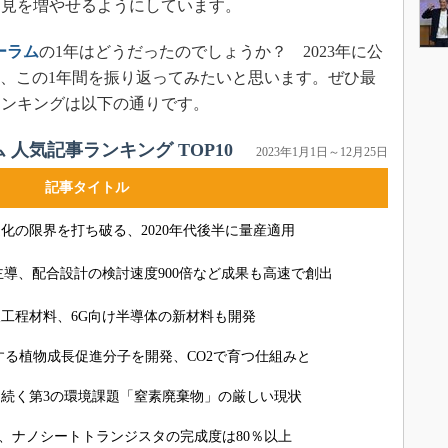
知見を増やせるようにしています。
ォーラム
の1年はどうだったのでしょうか？ 2023年に公
介し、この1年間を振り返ってみたいと思います。ぜひ最
ランキングは以下の通りです。
ム 人気記事ランキング TOP10
2023年1月1日～12月25日
記事タイトル
化の限界を打ち破る、2020年代後半に量産適用
主導、配合設計の検討速度900倍など成果も高速で創出
工程材料、6G向け半導体の新材料も開発
する植物成長促進分子を開発、CO2で育つ仕組みと
続く第3の環境課題「窒素廃棄物」の厳しい現状
調、ナノシートトランジスタの完成度は80％以上