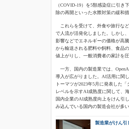
（COVID-19）を5類感染症に
除の再開といった水際対策の緩和
これらを受けて、外食や旅行など
で人流が活発化しました。しかし
影響などでエネルギーの価格が高
から輸送される肥料や飼料、食品
値上がりし、一般消費者の家計を
一方、国内の製造業では、OpenAI
導入が広がりました。AI活用に関
トーマツが2023年5月に発表した「
レベルを示すAI成熟度に関して、
国内企業のAI成熟度向上をけん引し
み込んでいる国内の製造会社が多
製造業がけん引