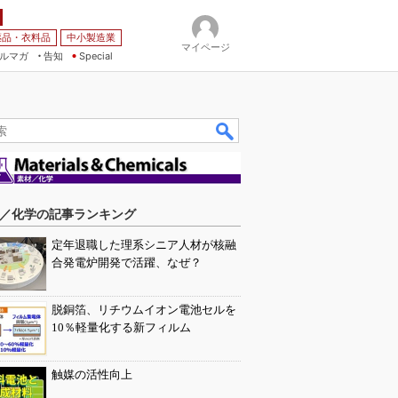
薬品・衣料品
中小製造業
マイページ
ルマガ
告知
Special
／化学の記事ランキング
定年退職した理系シニア人材が核融
合発電炉開発で活躍、なぜ？
脱銅箔、リチウムイオン電池セルを
10％軽量化する新フィルム
触媒の活性向上