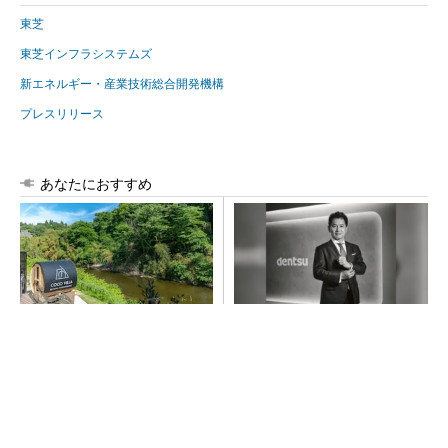
東芝
東芝インフラシステムズ
新エネルギー・産業技術総合開発機構
プレスリリース
あなたにおすすめ
シェア別荘「COCO VILLA O
全員がリーダーシップを発揮
wners」3選
し、自分より優れた人財を育
成する
PR(COCO VILLA on GOETHE)
PR(dentsu Japan)
全員がリーダーシップを発揮し、自分より優れ