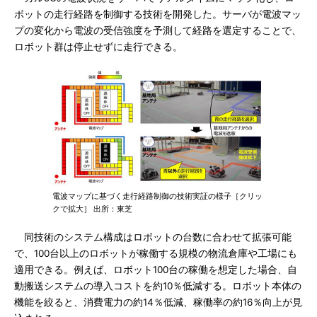
ボットの走行経路を制御する技術を開発した。サーバが電波マッ
プの変化から電波の受信強度を予測して経路を選定することで、
ロボット群は停止せずに走行できる。
電波マップに基づく走行経路制御の技術実証の様子［クリッ
クで拡大］ 出所：東芝
同技術のシステム構成はロボットの台数に合わせて拡張可能
で、100台以上のロボットが稼働する規模の物流倉庫や工場にも
適用できる。例えば、ロボット100台の稼働を想定した場合、自
動搬送システムの導入コストを約10％低減する。ロボット本体の
機能を絞ると、消費電力の約14％低減、稼働率の約16％向上が見