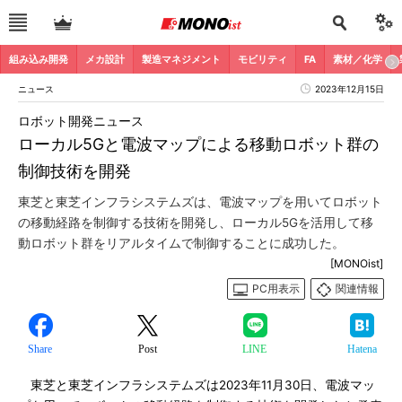
組み込み開発
メカ設計
製造マネジメント
モビリティ
FA
素材／化学
ニュース
2023年12月15日
ロボット開発ニュース
ローカル5Gと電波マップによる移動ロボット群の
制御技術を開発
東芝と東芝インフラシステムズは、電波マップを用いてロボット
の移動経路を制御する技術を開発し、ローカル5Gを活用して移
動ロボット群をリアルタイムで制御することに成功した。
[MONOist]
PC用表示
関連情報
Share
Post
LINE
Hatena
東芝と東芝インフラシステムズは2023年11月30日、電波マッ