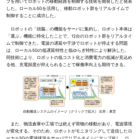
プを用いてロボットの移動経路を制御する技術を開発したと発表
した。ローカル5Gを活用し、移動ロボット群をリアルタイムで
制御することに成功した。
ロボットの「頭脳」の機能をサーバに集約し、ロボット本体は
「運ぶ」機能に特化したことで、12台のロボット群をリアルタイ
ムで制御できた。電波の遅延や干渉でロボットが停止する問題
は、ローカル5Gの低遅延特性と低ゆらぎ特性により解決した。
同技術により、ロボットの低コスト化と消費電力の低減が見込め
る他、充電頻度が抑えられることで稼働率向上も期待できる。
自動搬送システムのイメージ［クリックで拡大］ 出所：東芝
また、物流倉庫や工場では絶えず荷物の移動があり、電波環境
が変化する。そのため、ロボットがモニタリングして送信したロ
ーカル5Gの電波状況をサーバでリアルタイムにマップ化し、ロ