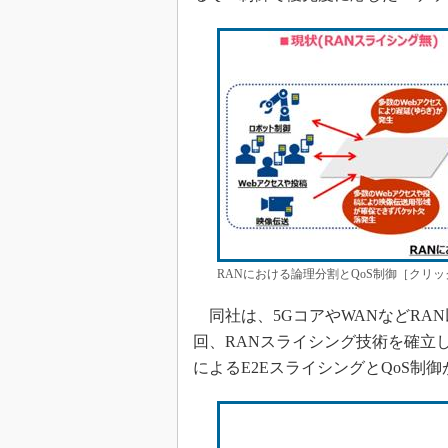
RANにおける論理分割とQoS制御［クリッ
同社は、5GコアやWANなどRA
回、RANスライシング技術を確立
によるE2EスライシングとQoS制