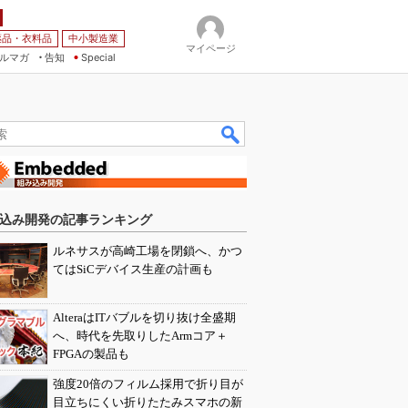
薬品・衣料品
中小製造業
マイページ
ルマガ
告知
Special
込み開発の記事ランキング
ルネサスが高崎工場を閉鎖へ、かつ
てはSiCデバイス生産の計画も
AlteraはITバブルを切り抜け全盛期
へ、時代を先取りしたArmコア＋
FPGAの製品も
強度20倍のフィルム採用で折り目が
目立ちにくい折りたたみスマホの新