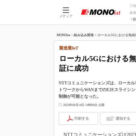
工
産
メディア
脱
つながる技術
AI×技術
MONOist
>
組み込み開発
>
ローカル5Gにおける無線
つながる工場
AI×設備
つながるサービ
Physical
製造業IoT
ローカル5Gにおける
証に成功
NTTコミュニケーションズは、ローカル
トワークからWANまでのE2Eスライシ
制御が可能となった。
2023年04月14日 14時00分 公開
印刷する
通知する
NTTコミュニケーションズは202