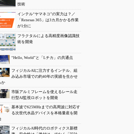
技術
インテル“ヤマネコ”の実力は？／
「Renesas 365」は3カ月かかる作業
が1分に
フラクタルによる高精度画像認識技
術を開発
“Hello, World”と「Lチカ」の共通点
フィジカルAIに注力するインテル、組
み込み市場での約40年の実績を生かせ
るか
市販アルミフレームを使えるレール走
行型AI監視ロボットを開発
基本波で625MHzまでの高周波に対応す
る次世代水晶デバイスを本格量産を開
始
フィジカルAI時代のロボティクス新標