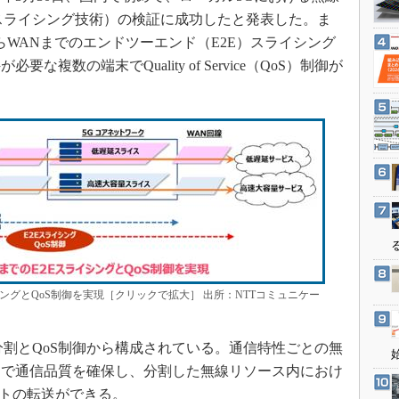
3Dプリンタ
産業オープンネット展
スライシング技術）の検証に成功したと発表した。ま
デジタルツインとCAE
らWANまでのエンドツーエンド（E2E）スライシング
S＆OP
複数の端末でQuality of Service（QoS）制御が
インダストリー4.0
イノベーション
製造業ビッグデータ
メイドインジャパン
植物工場
知財マネジメント
海外生産
グローバル設計・開発
イシングとQoS制御を実現［クリックで拡大］ 出所：NTTコミュニケー
制御セキュリティ
新型コロナへの対応
割とQoS制御から構成されている。通信特性ごとの無
とで通信品質を確保し、分割した無線リソース内におけ
ットの転送ができる。