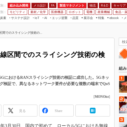
程別：
組み込み開発
メカ設計
製造マネジメント
物流
R＆D
キャリア
FA
業別：
モビリティ
素材／化学
医療機器
ロボット
電機
産業機械
食品・
炭素
サステナ設計
エッジ逆襲
品質
展示会
特集
メ
IoT
AI
ebook
伝承
組み込み開発
CEATEC
読者調査まとめ
編集後記
区間でのスライシング技術の...
JIMTOF
保全
メカ設計
つながるクルマ
組込み/エッジ コンピューティング
ス
 AI
製造マネジメント
5G
展＆IoT/5Gソリューション展
VR／AR
FA
無線区間でのスライシング技術の検
IIFES
モビリティ
フィールドサービス
国際ロボット展
素材／化学
FPGA
組み
ジャパンモビリティショー
組み込み画像技術
5GにおけるRANスライシング技術の検証に成功した。5Gネッ
TECHNO-FRONTIER
ング検証で、異なるネットワーク要件が必要な複数の端末でQoS
組み込みモデリング
人テク展
Windows Embedded
[
MONOist
]
スマート工場EXPO
車載ソフト開発
EdgeTech+
見る
Share
ISO26262
日本ものづくりワールド
無償設計ツール
AUTOMOTIVE WORLD
3年3月30日、国内で初めて、ローカル5Gにおける無線