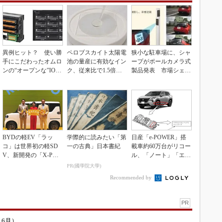
異例ヒット？ 使い勝
ペロブスカイト太陽電
狭小な駐車場に、シャ
手にこだわったオムロ
池の量産に有効なイン
ープがポールカメラ式
ンの“オープンな”IO-L
ク、従来比で1.5倍の
製品発表 市場シェア
inkマスター
性能向上
10％目指す
BYDの軽EV「ラッ
学際的に読みたい「第
日産「e-POWER」搭
コ」は世界初の軽SD
一の古典」日本書紀
載車約60万台がリコー
V、新開発の「X-PAC
ル、「ノート」「エク
K」に電動システ...
ストレイル」な...
PR(國學院大學)
Recommended by
PR
～6月）