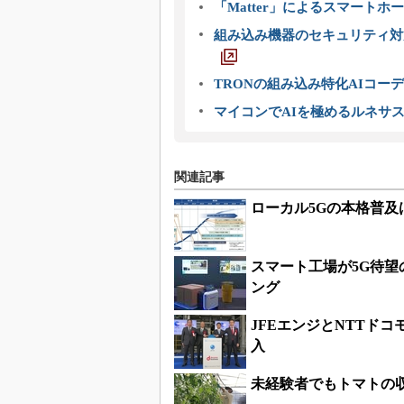
「Matter」によるスマートホー
組み込み機器のセキュリティ対
TRONの組み込み特化AIコー
マイコンでAIを極めるルネサ
関連記事
ローカル5Gの本格普及
スマート工場が5G待
ング
JFEエンジとNTTド
入
未経験者でもトマトの