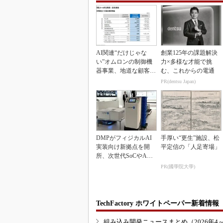
AI関連“だけじゃな
創業125年の課題解決
い”オムロンの制御機
力×多様な才能で挑
器事業、地道な顧客基
む、これからの電通
盤強化が結実
PR(dentsu Japan)
DMPがフィジカルAI
手厚い“更生”施設、松
実装向け新拠点を開
平定信の「人足寄場」
所、次世代SoCやAM
Rデモを披露
PR(國學院大學)
TechFactory ホワイトペーパー新着情報
組み込み開発ニュースまとめ（2026年4