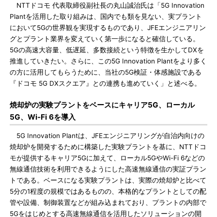
NTTドコモ 代表取締役副社長の丸山誠治氏は「5G Innovation
Plantを活用した取り組みは、国内でも類を見ない、実プラント
において5Gの世界観を実現するものであり、JFEエンジニアリン
グとプラント業界を変えていく第一歩になると確信している。
5Gの高速大容量、低遅延、多数接続という特徴を生かしてDXを
推進していきたい。さらに、この5G Innovation Plantをより多く
の方に活用してもらうために、当社の5G検証・体感施設である
『ドコモ 5G DXスクエア』との連携も進めていく」と述べる。
焼却炉の実験プラントをベースにキャリア5G、ローカル
5G、Wi-Fi 6を導入
5G Innovation Plantは、JFEエンジニアリングが自治内向けの
焼却炉を開発するために構築した実験プラントを基に、NTTドコ
モが提供するキャリア5Gに加えて、ローカル5GやWi-Fi 6などの
無線通信技術を利用できるようにした高速無線通信の実証プラン
トである。ベースになる実験プラントは、実際の焼却炉と比べて
5分の1程度の規模ではあるものの、本格的なプラントとしての配
管や設備、制御装置などが組み込まれており、プラントの内部で
5Gをはじめとする高速無線通信を活用したソリューションの開