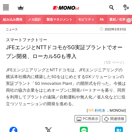
組み込み開発
メカ設計
製造マネジメント
モビリティ
FA
素材／化学
ニュース
2022年3月31日
スマートファクトリー
JFEエンジとNTTドコモが5G実証プラントでオー
プン開発、ローカル5Gも導入
（1/2 ページ）
JFEエンジニアリングとNTTドコモは、JFEエンジニアリングの
横浜本社構内に構築した5GをはじめとするDXソリューションの
実証プラント「5G Innovation Plant」の開所式を行った。今後は
両社の協力企業をはじめオープンに開発パートナーを募り、同所
を利用してプラントの遠隔／自動運転や無人化／省人化などに役
立つソリューションの開発を進める。
[
朴尚洙
，MONOist]
PC用表示
関連情報