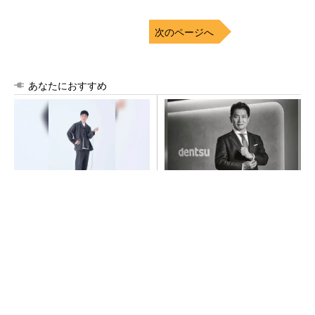
次のページへ
あなたにおすすめ
【西野亮廣】つくりたいもの
全員がリーダーシップを発揮
を追求できる環境の作り方と
し、自分より優れた人財を育
は
成する
PR(FINCHI on GOETHE)
PR(dentsu Japan)
異例ヒット？ 使い勝手にこだわったオムロン
の“オープンな”IO-Linkマスター