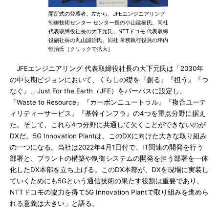
開所式の登壇者。左から、JFEエンジニアリング
制御技術センター センター長の小山建樹氏、同社
代表取締役社長の大下元氏、NTTドコモ 代表取締
役副社長の丸山誠治氏、同社 常務執行役員の坪内
恒治氏［クリックで拡大］
JFEエンジニアリング 代表取締役社長の大下元氏は「2030年
の中長期ビジョンにおいて、くらしの礎を『創る』『担う』『つ
なぐ』、Just For the Earth（JFE）をパーパスに設定し、
『Waste to Resource』『カーボンニュートラル』『複合ユーテ
ィリティーサービス』『基幹インフラ』の4つを重点分野に据え
た。そして、これら4つ分野に共通して欠くことができないのが
DXだ。5G Innovation Plantは、このDXに向けた大きな取り組み
の一つになる。当社は2022年4月1日付で、IT関連の開発を行う
部署と、プラントの構築や制御システムの開発を担う部署を一体
化したDX本部を立ち上げる。このDX本部が、DXを現場に実装し
ていくためにも5Gという通信技術の果たす役割は重要であり、
NTTドコモの協力を得て5G Innovation Plantで取り組みを進めら
れる意義は大きい」と語る。