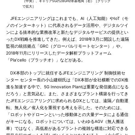
（中央）、キャリア5Gの28GHz帯基地局（右）［クリック
で拡大］
JFEエンジニアリングはこれまでも、AI（人工知能）やIoT（モ
ノのインターネット）に代表されるデータ活用や、デジタルツイ
ンによる抜本的な業務改革と新たなデジタルサービスの提供とい
ったDX戦略を推進してきた。例えば、2018年3月に開設した遠隔
監視の統括拠点「GRC（グローバルリモートセンター）」や、
2018年11月にリリースしたデータ解析プラットフォーム
「Pla'cello（プラッチオ）」などがある。
DX本部のトップに就任するJFEエンジニアリング 制御技術セ
ンター センター長の小山建樹氏は「DX本部が全社横断でのDX推
進を加速する中で、5G Innovation Plantは重要な発信拠点になる
だろう」と意気込む。また、さまざまなプラント構築を行ってき
たJFEエンジニアリングに求められるDXとしては、遠隔／自動運
転、無人化／省人化を重視する考えを示した。そのためには、
「ロボットやドローンといった移動体との大量データによる通信
がキーになる。ロボットについては、いわゆるAGV（無人搬送
車）ではなく、高低差があるプラントの複雑な構造に対応できる