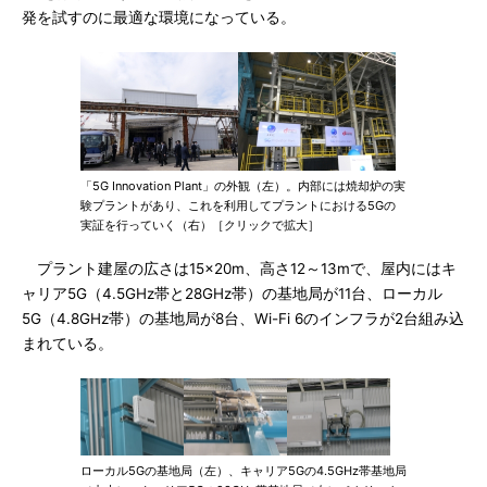
発を試すのに最適な環境になっている。
「5G Innovation Plant」の外観（左）。内部には焼却炉の実
験プラントがあり、これを利用してプラントにおける5Gの
実証を行っていく（右）［クリックで拡大］
プラント建屋の広さは15×20m、高さ12～13mで、屋内にはキ
ャリア5G（4.5GHz帯と28GHz帯）の基地局が11台、ローカル
5G（4.8GHz帯）の基地局が8台、Wi-Fi 6のインフラが2台組み込
まれている。
ローカル5Gの基地局（左）、キャリア5Gの4.5GHz帯基地局