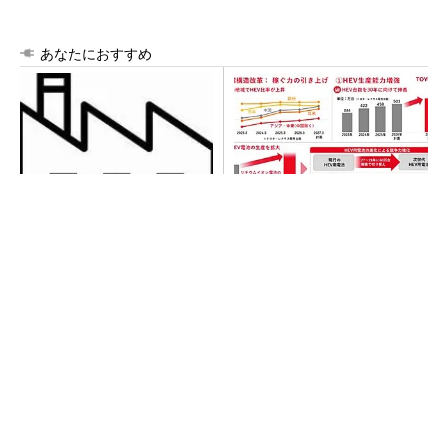
あなたにおすすめ
令和8年熊本地震による工場へ
トヨタが2026年度通期業績を
の影響まとめ
上方修正、好調なHEVは次世
代電池で競争力を強化へ
【見城徹×藤田晋】AI時代でも変わらない経営
者の本質
PR(FINCHI on GOETHE)
【見城徹×藤田晋】AI時代でも変わらない経営
者の本質
PR(FINCHI on GOETHE)