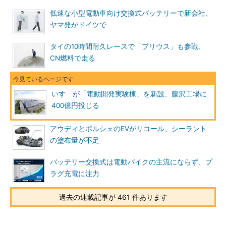
低速な小型電動車向け交換式バッテリーで新会社、
ヤマ発がドイツで
タイの10時間耐久レースで「プリウス」も参戦、
CN燃料で走る
いすゞが「電動開発実験棟」を新設、藤沢工場に
400億円投じる
アウディとポルシェのEVがリコール、シーラント
の塗布量が不足
バッテリー交換式は電動バイクの主流にならず、プ
ラグ充電に注力
過去の連載記事が 461 件あります