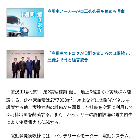
商用車メーカーが自工会会長を務める理由
「商用車でトヨタが日野を支えるのは困難」、
三菱ふそうと経営統合
藤沢工場の第1・第2実験棟跡地に、地上5階建ての実験棟を建
2
設する。延べ床面積は2万7000m
。屋上などに太陽光パネルを
設置する他、実験棟内の設備から回収した排熱を空調に利用して
CO
排出量を削減する。また、バッテリーの評価設備の電力回生
2
により消費電力も低減する。
電動開発実験棟には、バッテリーやモーター、電動システム、