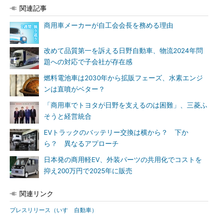
関連記事
商用車メーカーが自工会会長を務める理由
改めて品質第一を訴える日野自動車、物流2024年問
題への対応で子会社が存在感
燃料電池車は2030年から拡販フェーズ、水素エンジ
ンは直噴がベター？
「商用車でトヨタが日野を支えるのは困難」、三菱ふ
そうと経営統合
EVトラックのバッテリー交換は横から？ 下か
ら？ 異なるアプローチ
日本発の商用軽EV、外装パーツの共用化でコストを
抑え200万円で2025年に販売
関連リンク
プレスリリース（いすゞ自動車）