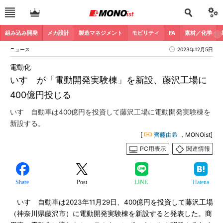
組み込み開発
メカ設計
製造マネジメント
モビリティ
FA
素材／化学
ニュース
2023年12月5日
電動化
いすゞが「電動開発実験棟」を新設、藤沢工場に
400億円投じる
いすゞ自動車は400億円を投資して藤沢工場に電動開発実験棟を
新設する。
[
齊藤由希
，MONOist]
PC用表示
関連情報
Share
Post
LINE
Hatena
いすゞ自動車は2023年11月29日、400億円を投資して藤沢工場
（神奈川県藤沢市）に電動開発実験棟を新設すると発表した。商