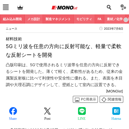
組み込み開発
メカ設計
製造マネジメント
モビリティ
FA
素材／化学
ニュース
2023年7月6日
材料技術
5Gミリ波を任意の方向に反射可能な、軽量で柔軟
な反射シートを開発
凸版印刷は、5Gで使用されるミリ波帯を任意の方向に反射でき
るシートを開発した。薄くて軽く、柔軟性があるため、従来の金
属製反射板に比べて利便性や安全性に優れる。また、表面を木目
調や大理石調にデザインして、壁紙として室内に設置できる。
[MONOist]
PC用表示
関連情報
Share
Post
LINE
Hatena