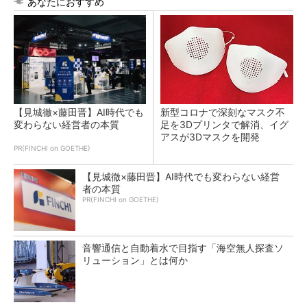
あなたにおすすめ
【見城徹×藤田晋】AI時代でも
新型コロナで深刻なマスク不
変わらない経営者の本質
足を3Dプリンタで解消、イグ
アスが3Dマスクを開発
PR(FINCHI on GOETHE)
【見城徹×藤田晋】AI時代でも変わらない経営
者の本質
PR(FINCHI on GOETHE)
音響通信と自動着水で目指す「海空無人探査ソ
リューション」とは何か