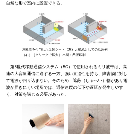
自然な形で室内に設置できる。
意匠性を付与した反射シート（左）と壁紙としての活用例
（右）［クリックで拡大］ 出所：凸版印刷
第5世代移動通信システム（5G）で使用されるミリ波帯は、高
速の大容量通信に適する一方、強い直進性を持ち、障害物に対し
て電波が回り込まない。そのため、遮蔽（しゃへい）物があり電
波が届きにくい場所では、通信速度の低下や遅延が発生しやす
く、対策を講じる必要があった。