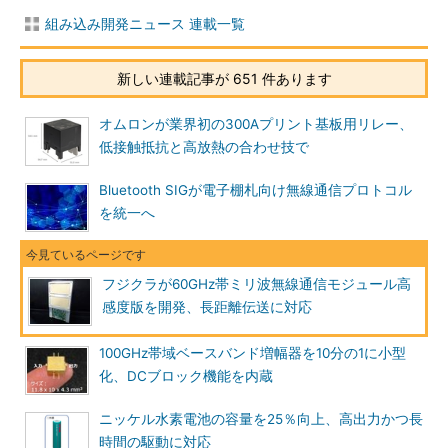
組み込み開発ニュース 連載一覧
新しい連載記事が 651 件あります
オムロンが業界初の300Aプリント基板用リレー、
低接触抵抗と高放熱の合わせ技で
Bluetooth SIGが電子棚札向け無線通信プロトコル
を統一へ
フジクラが60GHz帯ミリ波無線通信モジュール高
感度版を開発、長距離伝送に対応
100GHz帯域ベースバンド増幅器を10分の1に小型
化、DCブロック機能を内蔵
ニッケル水素電池の容量を25％向上、高出力かつ長
時間の駆動に対応