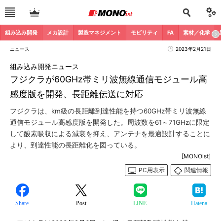
組み込み開発
メカ設計
製造マネジメント
モビリティ
FA
素材／化学
ニュース
2023年2月21日
組み込み開発ニュース
フジクラが60GHz帯ミリ波無線通信モジュール高
感度版を開発、長距離伝送に対応
フジクラは、km級の長距離到達性能を持つ60GHz帯ミリ波無線
通信モジュール高感度版を開発した。周波数を61～71GHzに限定
して酸素吸収による減衰を抑え、アンテナを最適設計することに
より、到達性能の長距離化を図っている。
[MONOist]
PC用表示
関連情報
Share
Post
LINE
Hatena