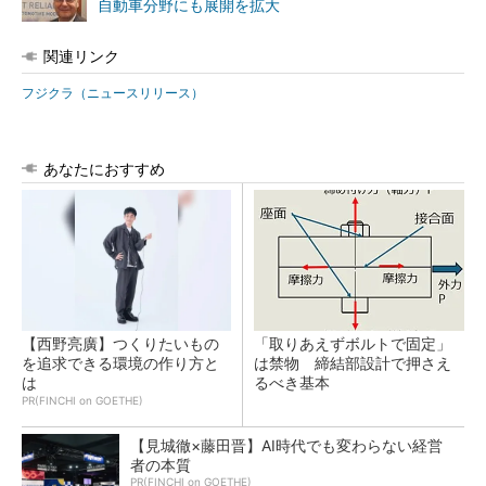
自動車分野にも展開を拡大
関連リンク
フジクラ（ニュースリリース）
あなたにおすすめ
【西野亮廣】つくりたいもの
「取りあえずボルトで固定」
を追求できる環境の作り方と
は禁物 締結部設計で押さえ
は
るべき基本
PR(FINCHI on GOETHE)
【見城徹×藤田晋】AI時代でも変わらない経営
者の本質
PR(FINCHI on GOETHE)