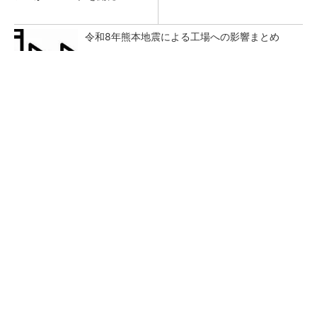
令和8年熊本地震による工場への影響まとめ
GOETHEとFINCHIがタッグを組み、新メディ
アを創設
PR(FINCHI on GOETHE)
狭小な駐車場に、シャープがポールカメラ式製
品発表 市場シェア10％目指す