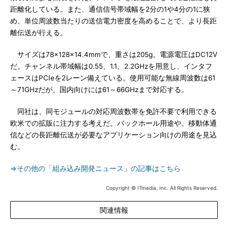
距離化している。また、通信信号帯域幅を2分の1や4分の1に狭
め、単位周波数当たりの送信電力密度を高めることで、より長距
離伝送が行える。
サイズは78×128×14.4mmで、重さは205g。電源電圧はDC12V
だ。チャンネル帯域幅は0.55、1.1、2.2GHzを用意し、インタフ
ェースはPCIeを2レーン備えている。使用可能な無線周波数は61
～71GHzだが、国内向けには61～66GHzまで対応する。
同社は、同モジュールの対応周波数帯を免許不要で利用できる
欧米での拡販に注力する考えだ。バックホール用途や、移動体通
信などの長距離伝送が必要なアプリケーション向けの用途を見込
む。
⇒その他の「組み込み開発ニュース」の記事はこちら
Copyright © ITmedia, Inc. All Rights Reserved.
関連情報