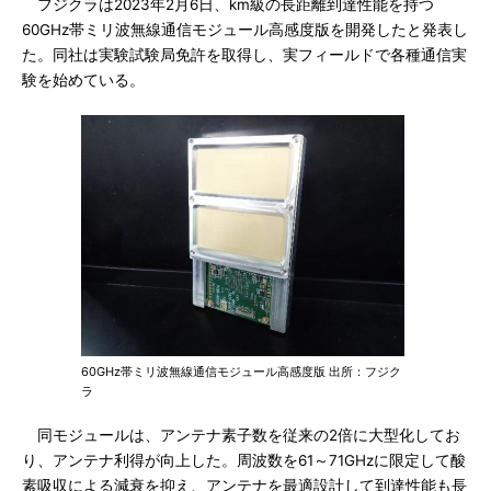
フジクラは2023年2月6日、km級の長距離到達性能を持つ
60GHz帯ミリ波無線通信モジュール高感度版を開発したと発表し
た。同社は実験試験局免許を取得し、実フィールドで各種通信実
験を始めている。
60GHz帯ミリ波無線通信モジュール高感度版 出所：フジク
ラ
同モジュールは、アンテナ素子数を従来の2倍に大型化してお
り、アンテナ利得が向上した。周波数を61～71GHzに限定して酸
素吸収による減衰を抑え、アンテナを最適設計して到達性能も長