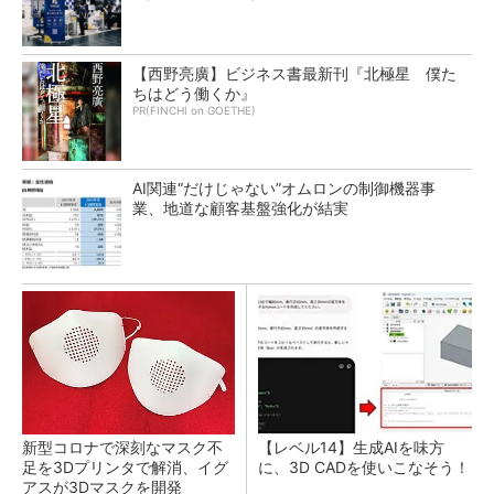
【西野亮廣】ビジネス書最新刊『北極星 僕た
ちはどう働くか』
PR(FINCHI on GOETHE)
AI関連“だけじゃない”オムロンの制御機器事
業、地道な顧客基盤強化が結実
新型コロナで深刻なマスク不
【レベル14】生成AIを味方
足を3Dプリンタで解消、イグ
に、3D CADを使いこなそう！
アスが3Dマスクを開発