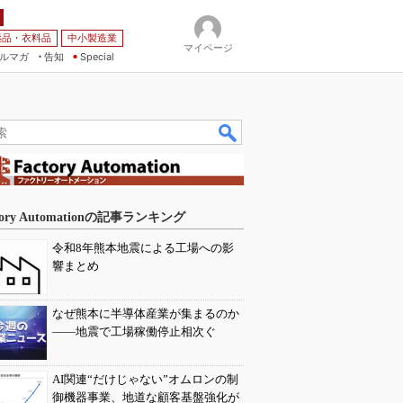
薬品・衣料品
中小製造業
マイページ
ルマガ
告知
Special
tory Automationの記事ランキング
令和8年熊本地震による工場への影
響まとめ
なぜ熊本に半導体産業が集まるのか
――地震で工場稼働停止相次ぐ
AI関連“だけじゃない”オムロンの制
御機器事業、地道な顧客基盤強化が