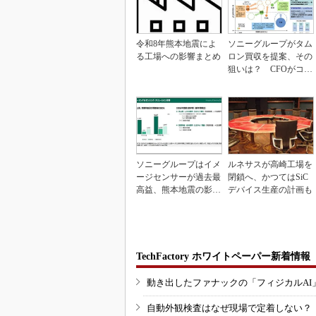
令和8年熊本地震によ
ソニーグループがタム
る工場への影響まとめ
ロン買収を提案、その
狙いは？ CFOがコメ
ント
ソニーグループはイメ
ルネサスが高崎工場を
ージセンサーが過去最
閉鎖へ、かつてはSiC
高益、熊本地震の影響
デバイス生産の計画も
も限定的
TechFactory ホワイトペーパー新着情報
動き出したファナックの「フィジカルAI
自動外観検査はなぜ現場で定着しない？