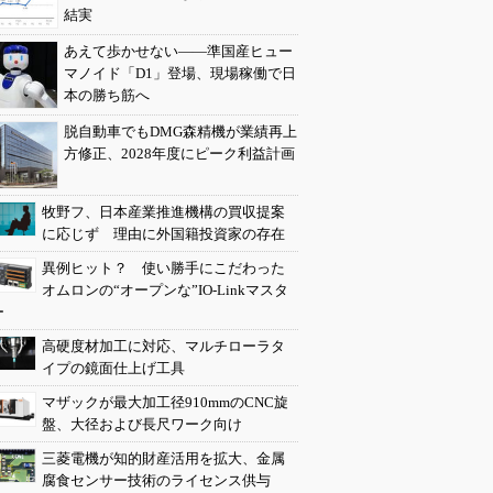
結実
あえて歩かせない――準国産ヒュー
マノイド「D1」登場、現場稼働で日
本の勝ち筋へ
脱自動車でもDMG森精機が業績再上
方修正、2028年度にピーク利益計画
牧野フ、日本産業推進機構の買収提案
に応じず 理由に外国籍投資家の存在
異例ヒット？ 使い勝手にこだわった
オムロンの“オープンな”IO-Linkマスタ
ー
高硬度材加工に対応、マルチローラタ
イプの鏡面仕上げ工具
マザックが最大加工径910mmのCNC旋
盤、大径および長尺ワーク向け
三菱電機が知的財産活用を拡大、金属
腐食センサー技術のライセンス供与