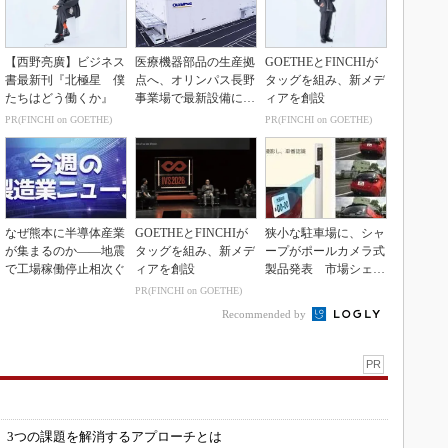
【西野亮廣】ビジネス
医療機器部品の生産拠
GOETHEとFINCHIが
書最新刊『北極星 僕
点へ、オリンパス長野
タッグを組み、新メデ
たちはどう働くか』
事業場で最新設備に機
ィアを創設
能集約
PR(FINCHI on GOETHE)
PR(FINCHI on GOETHE)
なぜ熊本に半導体産業
GOETHEとFINCHIが
狭小な駐車場に、シャ
が集まるのか――地震
タッグを組み、新メデ
ープがポールカメラ式
で工場稼働停止相次ぐ
ィアを創設
製品発表 市場シェア
10％目指す
PR(FINCHI on GOETHE)
Recommended by
PR
」
 3つの課題を解消するアプローチとは