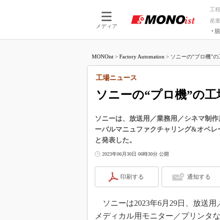
工
産
メディア
脱
つながる技術
AI×技術
MONOist
>
Factory Automation
>
ソニーの“プロ機”の
つながる工場
AI×設備
つながるサービ
Physical
工場ニュース
ソニーの“プロ機”の
ソニーは、放送用／業務用／シネマ制作
ーバルマニュファクチャリング&オペレー
と発表した。
2023年06月30日 06時30分 公開
印刷する
通知する
ソニーは2023年6月29日、放
メディカル用モニター／プリンタ