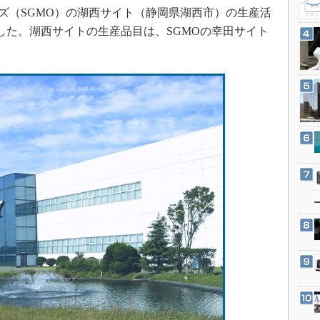
3Dプリンタ
ズ（SGMO）の湖西サイト（静岡県湖西市）の生産活
産業オープンネット展
デジタルツインとCAE
表した。湖西サイトの生産品目は、SGMOの幸田サイト
S＆OP
インダストリー4.0
イノベーション
製造業ビッグデータ
メイドインジャパン
植物工場
知財マネジメント
海外生産
グローバル設計・開発
制御セキュリティ
新型コロナへの対応