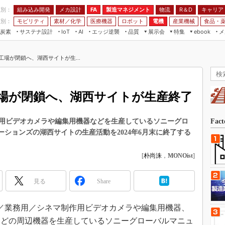
程別：
組み込み開発
メカ設計
製造マネジメント
物流
R＆D
キャリア
FA
業別：
モビリティ
素材／化学
医療機器
ロボット
電機
産業機械
食品・
炭素
サステナ設計
エッジ逆襲
品質
展示会
特集
メ
IoT
AI
ebook
伝承
組み込み開発
CEATEC
読者調査まとめ
編集後記
工場が閉鎖へ、湖西サイトが生...
JIMTOF
保全
メカ設計
つながるクルマ
組込み/エッジ コンピューティング
ス
 AI
製造マネジメント
5G
展＆IoT/5Gソリューション展
VR／AR
FA
工場が閉鎖へ、湖西サイトが生産終了
IIFES
モビリティ
フィールドサービス
国際ロボット展
素材／化学
FPGA
用ビデオカメラや編集用機器などを生産しているソニーグロ
Fac
ジャパンモビリティショー
ションズの湖西サイトの生産活動を2024年6月末に終了する
組み込み画像技術
TECHNO-FRONTIER
組み込みモデリング
[
朴尚洙
，
MONOist
]
人テク展
Windows Embedded
スマート工場EXPO
見る
Share
車載ソフト開発
EdgeTech+
ISO26262
日本ものづくりワールド
送用／業務用／シネマ制作用ビデオカメラや編集用機器、
無償設計ツール
AUTOMOTIVE WORLD
などの周辺機器を生産しているソニーグローバルマニュ