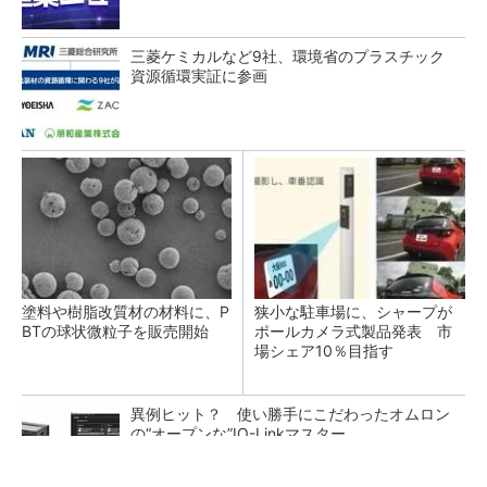
三菱ケミカルなど9社、環境省のプラスチック
資源循環実証に参画
塗料や樹脂改質材の材料に、P
狭小な駐車場に、シャープが
BTの球状微粒子を販売開始
ポールカメラ式製品発表 市
場シェア10％目指す
異例ヒット？ 使い勝手にこだわったオムロン
の“オープンな”IO-Linkマスター