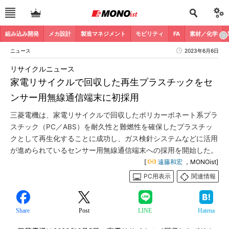
組み込み開発
メカ設計
製造マネジメント
モビリティ
FA
素材／化学
ニュース
2023年6月6日
リサイクルニュース
家電リサイクルで回収した再生プラスチックをセ
ンサー用無線通信端末に初採用
三菱電機は、家電リサイクルで回収したポリカーボネート系プラ
スチック（PC／ABS）を耐久性と難燃性を確保したプラスチッ
クとして再生化することに成功し、ガス検針システムなどに活用
が進められているセンサー用無線通信端末への採用を開始した。
[
遠藤和宏
，MONOist]
PC用表示
関連情報
Share
Post
LINE
Hatena