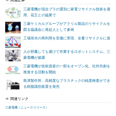
三菱電機が混合プラの選別に家電リサイクル技術を適
用、花王との協業で
三菱ケミカルグループがアクリル製品のリサイクルを
図る協議会に発起人として参画
工場排水の再利用を安価に実現、全量リサイクルに道
人が邪魔しても避けて作業するロボットシステム、三
菱電機が披露
三菱電機が技術資産の一部をオープン化、社外共創を
推進する活動を開始
島津製作所、高精度なプラスチックの純度検査ができ
る樹脂識別装置を発売
関連リンク
三菱電機（ニュースリリース）