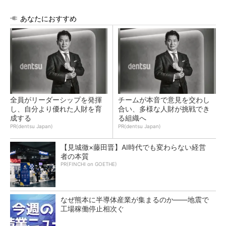
あなたにおすすめ
全員がリーダーシップを発揮
チームが本音で意見を交わし
し、自分より優れた人財を育
合い、多様な人財が挑戦でき
成する
る組織へ
PR(dentsu Japan)
PR(dentsu Japan)
【見城徹×藤田晋】AI時代でも変わらない経営
者の本質
PR(FINCHI on GOETHE)
なぜ熊本に半導体産業が集まるのか――地震で
工場稼働停止相次ぐ