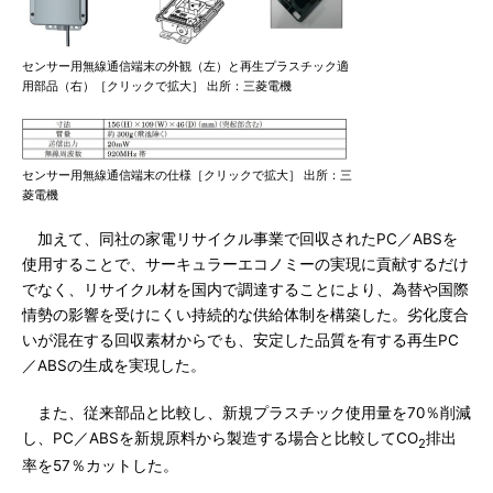
センサー用無線通信端末の外観（左）と再生プラスチック適
用部品（右）［クリックで拡大］ 出所：三菱電機
センサー用無線通信端末の仕様［クリックで拡大］ 出所：三
菱電機
加えて、同社の家電リサイクル事業で回収されたPC／ABSを
使用することで、サーキュラーエコノミーの実現に貢献するだけ
でなく、リサイクル材を国内で調達することにより、為替や国際
情勢の影響を受けにくい持続的な供給体制を構築した。劣化度合
いが混在する回収素材からでも、安定した品質を有する再生PC
／ABSの生成を実現した。
また、従来部品と比較し、新規プラスチック使用量を70％削減
し、PC／ABSを新規原料から製造する場合と比較してCO
排出
2
率を57％カットした。