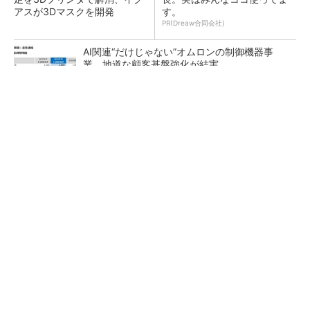
アスが3Dマスクを開発
す。
PR(Dreaw合同会社)
AI関連“だけじゃない”オムロンの制御機器事
業、地道な顧客基盤強化が結実
【レベル14】生成AIを味方に、3D CADを使い
こなそう！
「取りあえずボルトで固定」は禁物 締結部設
計で押さえるべき基本