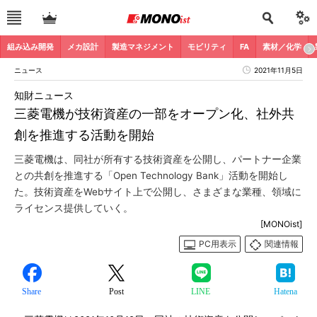
組み込み開発
メカ設計
製造マネジメント
モビリティ
FA
素材／化学
ニュース
2021年11月5日
知財ニュース
三菱電機が技術資産の一部をオープン化、社外共
創を推進する活動を開始
三菱電機は、同社が所有する技術資産を公開し、パートナー企業
との共創を推進する「Open Technology Bank」活動を開始し
た。技術資産をWebサイト上で公開し、さまざまな業種、領域に
ライセンス提供していく。
[MONOist]
PC用表示
関連情報
Share
Post
LINE
Hatena