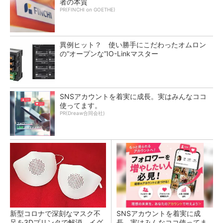
者の本質
PR(FINCHI on GOETHE)
異例ヒット？ 使い勝手にこだわったオムロン
の“オープンな”IO-Linkマスター
SNSアカウントを着実に成長。実はみんなココ
使ってます。
PR(Dreaw合同会社)
新型コロナで深刻なマスク不
SNSアカウントを着実に成
足を3Dプリンタで解消、イグ
長。実はみんなココ使ってま