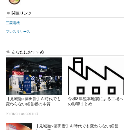
関連リンク
三菱電機
プレスリリース
あなたにおすすめ
【見城徹×藤田晋】AI時代でも
令和8年熊本地震による工場へ
変わらない経営者の本質
の影響まとめ
PR(FINCHI on GOETHE)
【見城徹×藤田晋】AI時代でも変わらない経営