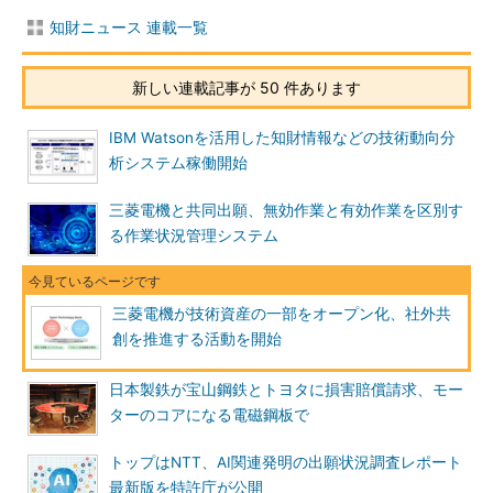
知財ニュース 連載一覧
新しい連載記事が 50 件あります
IBM Watsonを活用した知財情報などの技術動向分
析システム稼働開始
三菱電機と共同出願、無効作業と有効作業を区別す
る作業状況管理システム
三菱電機が技術資産の一部をオープン化、社外共
創を推進する活動を開始
日本製鉄が宝山鋼鉄とトヨタに損害賠償請求、モー
ターのコアになる電磁鋼板で
トップはNTT、AI関連発明の出願状況調査レポート
最新版を特許庁が公開