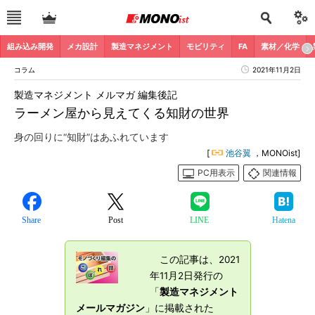
組み込み開発
メカ設計
製造マネジメント
モビリティ
FA
素材／化学
コラム
2021年11月2日
製造マネジメント メルマガ 編集後記
ラーメン屋から見えてくる知財の世界
身の回りに“知財”はあふれています
[
池谷翼
，MONOist]
PC用表示
関連情報
Share
Post
LINE
Hatena
この記事は、2021
年11月2日発行の
「
製造マネジメント
メールマガジン
」に掲載された