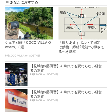
あなたにおすすめ
シェア別荘「COCO VILLA O
「取りあえずボルトで固定」
wners」3選
は禁物 締結部設計で押さえ
るべき基本
PR(COCO VILLA on GOETHE)
【見城徹×藤田晋】AI時代でも変わらない経営
者の本質
PR(FINCHI on GOETHE)
【見城徹×藤田晋】AI時代でも変わらない経営
者の本質
PR(FINCHI on GOETHE)