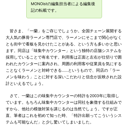
MONOistの編集担当者による編集後
記の転載です。
皆さま、「一蘭」をご存じでしょうか。全国チェーン展開する
大人気の豚骨ラーメン専門店で、ラーメンにそこまで関心がなく
とも街中で看板を見かけたことがある、という方も多いかと思い
ます。同店は「味集中カウンター」という独特の店舗システムを
採用していることで有名です。利用客は正面と左右が仕切りで囲
われたカウンターに案内され、周囲の利用客や従業員を気にする
ことなくラーメンと対峙できる……というもので、同店の「ラー
メンを味わう」ことに対する深いこだわりと信念が反映された設
計といえるでしょう。
さて、一蘭はこの味集中カウンターの特許を2003年に取得し
ています。もちろん味集中カウンターは同社を象徴する仕組みで
すから、他社の模倣対策を講じるのは当然でしょう。ですが正
直、筆者はこれを初めて知った時、「特許出願ってこういうシス
テムも可能なんだ」と少し驚いてしまいました。