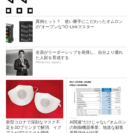
異例ヒット？ 使い勝手にこだわったオムロン
の“オープンな”IO-Linkマスター
全員がリーダーシップを発揮し、自分より優れ
た人財を育成する
PR(dentsu Japan)
新型コロナで深刻なマスク不
AI関連“だけじゃない”オムロン
足を3Dプリンタで解消、イグ
の制御機器事業、地道な顧客
アスが3Dマスクを開発
基盤強化が結実