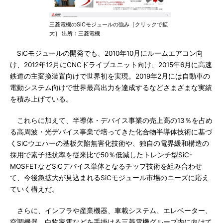
三菱電機のSiCモジュールの強み［クリックで拡
大］ 出所：三菱電機
SiCモジュールの開発でも、2010年10月にルームエアコン向
け、2012年12月にCNCドライブユニット向け、2015年6月に高速
鉄道の主変換装置向けで世界初を実現。2019年2月には自動車の
電動システム向けで世界最高出力を達成するなどさまざまな実績
を積み上げている。
これらに加えて、半導体・デバイス事業の売上高の13％を占め
る高周波・光デバイス事業で培ってきた化合物半導体技術に基づ
くSiCウエハーの基板欠陥無害化技術や、独自の電界緩和構造の
採用で素子抵抗率を従来比で50％低減したトレンチ型SiC-
MOSFETなどSiCデバイス単体となるチップ技術を組み合わせ
て、今後急拡大が見込まれるSiCモジュール市場のニーズに応え
ていく構えだ。
さらに、インフラや産業機器、車載システム、エレベーター、
空調機器、白物家電などを手掛ける三菱電機グループ内に向けて