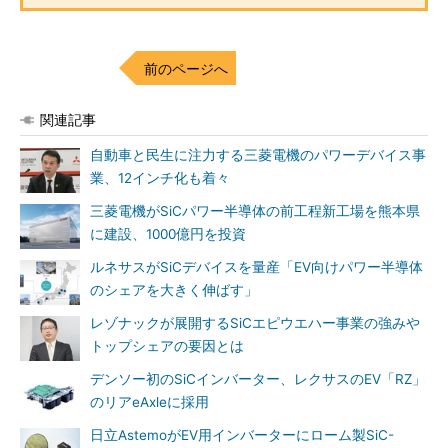
前のページへ
関連記事
自動車と民生に注力する三菱電機のパワーデバイス事
業、12インチ化も着々
三菱電機がSiCパワー半導体の前工程新工場を熊本県
に建設、1000億円を投資
ルネサスがSiCデバイスを量産「EV向けパワー半導体
のシェアを大きく伸ばす」
レゾナックが展開するSiCエピウエハー事業の強みや
トップシェアの要因とは
デンソー初のSiCインバーター、レクサスのEV「RZ」
のリアeAxleに採用
日立AstemoがEV用インバーターにローム製SiC-