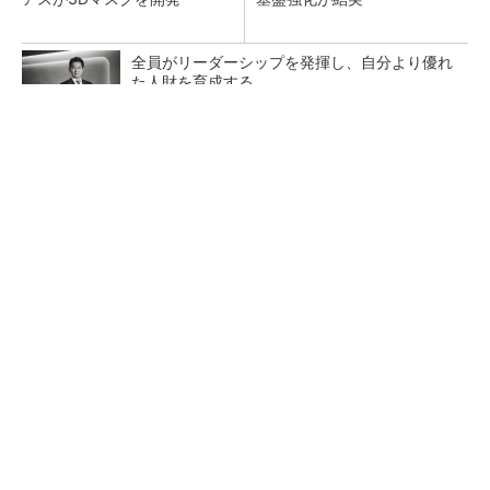
全員がリーダーシップを発揮し、自分より優れ
た人財を育成する
PR(dentsu Japan)
【レベル14】生成AIを味方に、3D CADを使い
こなそう！
「取りあえずボルトで固定」は禁物 締結部設
計で押さえるべき基本