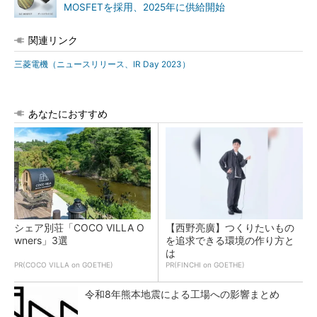
MOSFETを採用、2025年に供給開始
関連リンク
三菱電機（ニュースリリース、IR Day 2023）
あなたにおすすめ
シェア別荘「COCO VILLA O
【西野亮廣】つくりたいもの
wners」3選
を追求できる環境の作り方と
は
PR(COCO VILLA on GOETHE)
PR(FINCHI on GOETHE)
令和8年熊本地震による工場への影響まとめ