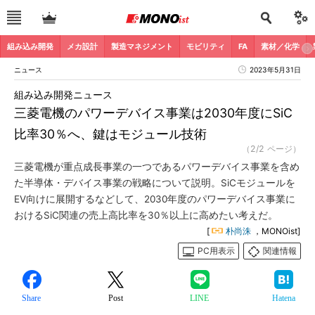
組み込み開発
メカ設計
製造マネジメント
モビリティ
FA
素材／化学
ニュース
2023年5月31日
組み込み開発ニュース
三菱電機のパワーデバイス事業は2030年度にSiC
比率30％へ、鍵はモジュール技術
（2/2 ページ）
三菱電機が重点成長事業の一つであるパワーデバイス事業を含め
た半導体・デバイス事業の戦略について説明。SiCモジュールを
EV向けに展開するなどして、2030年度のパワーデバイス事業に
おけるSiC関連の売上高比率を30％以上に高めたい考えだ。
[
朴尚洙
，MONOist]
PC用表示
関連情報
Share
Post
LINE
Hatena