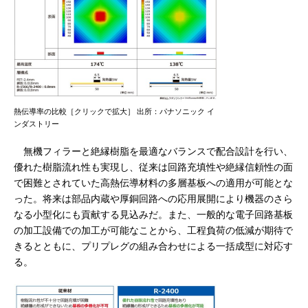
熱伝導率の比較［クリックで拡大］ 出所：パナソニック イ
ンダストリー
無機フィラーと絶縁樹脂を最適なバランスで配合設計を行い、
優れた樹脂流れ性も実現し、従来は回路充填性や絶縁信頼性の面
で困難とされていた高熱伝導材料の多層基板への適用が可能とな
った。将来は部品内蔵や厚銅回路への応用展開により機器のさら
なる小型化にも貢献する見込みだ。また、一般的な電子回路基板
の加工設備での加工が可能なことから、工程負荷の低減が期待で
きるとともに、プリプレグの組み合わせによる一括成型に対応す
る。