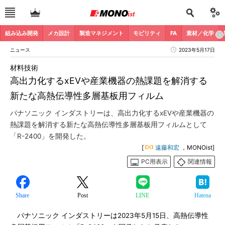
組み込み開発
メカ設計
製造マネジメント
モビリティ
FA
素材／化学
ニュース
2023年5月17日
材料技術
高出力化するxEVや産業機器の熱課題を解消する
新たな高熱伝導性多層基板用フィルム
パナソニック インダストリーは、高出力化するxEVや産業機器の
熱課題を解消する新たな高熱伝導性多層基板用フィルムとして
「R-2400」を開発した。
[
遠藤和宏
，MONOist]
PC用表示
関連情報
Share
Post
LINE
Hatena
パナソニック インダストリーは2023年5月15日、高熱伝導性