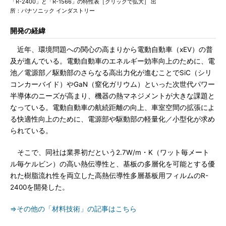
「R-2400」と「R-1566」の特性表［クリックで拡大］ 出
所：パナソニック インダストリー
開発の経緯
近年、環境問題への関心の高まりから電動自動車（xEV）の普
及が進んでいる。電動自動車のエネルギー効率向上のために、電
池／電源部／駆動部のさらなる高出力化が進むことでSiC（シリ
コンカーバイド）やGaN（窒化ガリウム）といった次世代パワー
半導体のニーズが高まり、機器の熱マネジメントが大きな課題と
なっている。電動自動車の航続距離の向上、車室空間の拡張によ
る快適性向上のために、電源部や駆動部の軽量化／小型化が求め
られている。
そこで、同社は業界初だという2.7W/m・K（ワット毎メート
ル毎ケルビン）の高い熱伝導性と、基板の多層化を可能とする優
れた樹脂流れ性を両立した高熱伝導性多層基板用フィルムのR-
2400を開発した。
⇒その他の「材料技術」の記事はこちら