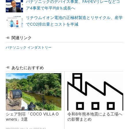
パナソニックのデバイス事業、FAやEVリレーなどコ
ア4事業で年平均8％成長へ
リチウムイオン電池の正極材製造とリサイクル、産学
でCO2排出量とコストを半減
関連リンク
パナソニック インダストリー
あなたにおすすめ
シェア別荘「COCO VILLA O
令和8年熊本地震による工場へ
wners」3選
の影響まとめ