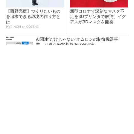
【西野亮廣】つくりたいもの
新型コロナで深刻なマスク不
を追求できる環境の作り方と
足を3Dプリンタで解消、イグ
は
アスが3Dマスクを開発
PR(FINCHI on GOETHE)
AI関連“だけじゃない”オムロンの制御機器事
業、地道な顧客基盤強化が結実
【レベル14】生成AIを味方に、3D CADを使い
こなそう！
「取りあえずボルトで固定」は禁物 締結部設
計で押さえるべき基本