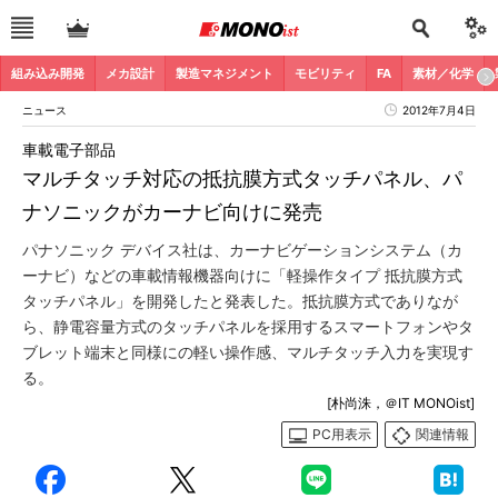
組み込み開発
メカ設計
製造マネジメント
モビリティ
FA
素材／化学
ニュース
2012年7月4日
車載電子部品
マルチタッチ対応の抵抗膜方式タッチパネル、パ
ナソニックがカーナビ向けに発売
パナソニック デバイス社は、カーナビゲーションシステム（カ
ーナビ）などの車載情報機器向けに「軽操作タイプ 抵抗膜方式
タッチパネル」を開発したと発表した。抵抗膜方式でありなが
ら、静電容量方式のタッチパネルを採用するスマートフォンやタ
ブレット端末と同様にの軽い操作感、マルチタッチ入力を実現す
る。
[朴尚洙，＠IT MONOist]
PC用表示
関連情報