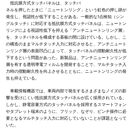
抵抗膜方式タッチパネルは、タッチパ
ネルを押したときに「ニュートンリング」という虹色の押し跡が
発生し、視認性が低下することがある。一般的な1点検知（シン
グルタッチ）に対応する抵抗膜方式タッチパネルは、ニュートン
リングによる視認性低下を抑える「アンチニュートンリング層」
を、タッチパネルを構成する基板の間に設けている。しかし、こ
の構造のままマルチタッチ入力に対応させると、アンチニュート
ンリング層の表面凹凸によって、タッチパネルの摺動耐久性が低
下するという問題があった。新製品は、アンチニュートンリング
層を有する透明導電フィルムを開発することで、マルチタッチ入
力時の摺動耐久性を向上させるとともに、ニュートンリングの発
生も抑えている。
車載情報機器では、車両内部で発生するさまざまなノイズの影
響を受けにくい抵抗膜方式タッチパネルが広く採用されている。
しかし、静電容量方式のタッチパネルを採用するスマートフォン
やタブレット端末のように、フリック、なぞり、ピンチ操作に必
要となるマルチタッチ入力に対応していないことが課題となって
いた。