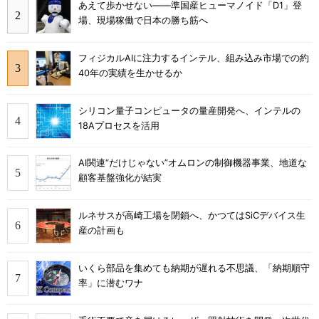
あえて歩かせない――準国産ヒューマノイド「D1」登
場、現場稼働で日本の勝ち筋へ
フィジカルAIに注力するインテル、組み込み市場での約
40年の実績を生かせるか
シリコン量子コンピュータの量産開発へ、インテルの
18Aプロセスを活用
AI関連“だけじゃない”オムロンの制御機器事業、地道な
顧客基盤強化が結実
ルネサスが高崎工場を閉鎖へ、かつてはSiCデバイス生
産の計画も
いくら部品を集めても納期が遅れる不思議、「納期順守
率」に潜むワナ