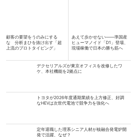
顧客の要望をうのみにする
あえて歩かせない――準国産
な 分析まひを抜け出す「超
ヒューマノイド「D1」登場、
上流のプロトタイピング」
現場稼働で日本の勝ち筋へ
デクセリアルズが東京オフィスを改修したワ
ケ、本社機能を2拠点に
トヨタが2026年度通期業績を上方修正、好調
なHEVは次世代電池で競争力を強化へ
定年退職した理系シニア人材が核融合発電炉開
発で活躍、なぜ？