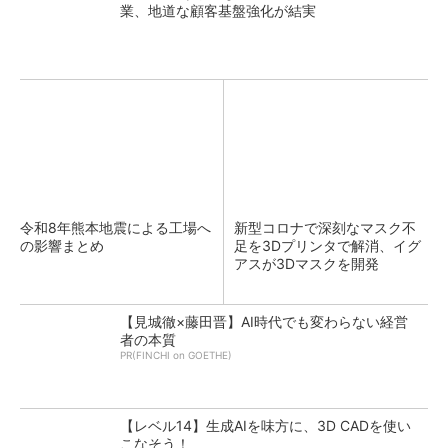
業、地道な顧客基盤強化が結実
令和8年熊本地震による工場へ
新型コロナで深刻なマスク不
の影響まとめ
足を3Dプリンタで解消、イグ
アスが3Dマスクを開発
【見城徹×藤田晋】AI時代でも変わらない経営
者の本質
PR(FINCHI on GOETHE)
【レベル14】生成AIを味方に、3D CADを使い
こなそう！