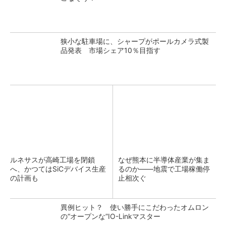
狭小な駐車場に、シャープがポールカメラ式製
品発表 市場シェア10％目指す
ルネサスが高崎工場を閉鎖
なぜ熊本に半導体産業が集ま
へ、かつてはSiCデバイス生産
るのか――地震で工場稼働停
の計画も
止相次ぐ
異例ヒット？ 使い勝手にこだわったオムロン
の“オープンな”IO-Linkマスター