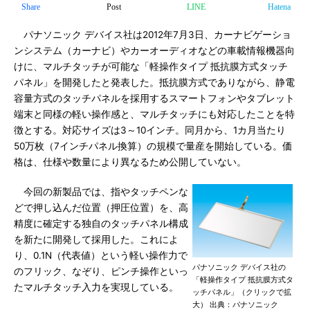
Share
Post
LINE
Hatena
パナソニック デバイス社は2012年7月3日、カーナビゲーショ
ンシステム（カーナビ）やカーオーディオなどの車載情報機器向
けに、マルチタッチが可能な「軽操作タイプ 抵抗膜方式タッチ
パネル」を開発したと発表した。抵抗膜方式でありながら、静電
容量方式のタッチパネルを採用するスマートフォンやタブレット
端末と同様の軽い操作感と、マルチタッチにも対応したことを特
徴とする。対応サイズは3～10インチ。同月から、1カ月当たり
50万枚（7インチパネル換算）の規模で量産を開始している。価
格は、仕様や数量により異なるため公開していない。
今回の新製品では、指やタッチペンな
どで押し込んだ位置（押圧位置）を、高
精度に確定する独自のタッチパネル構成
を新たに開発して採用した。これによ
り、0.1N（代表値）という軽い操作力で
パナソニック デバイス社の
のフリック、なぞり、ピンチ操作といっ
「軽操作タイプ 抵抗膜方式タ
たマルチタッチ入力を実現している。
ッチパネル」（クリックで拡
大） 出典：パナソニック