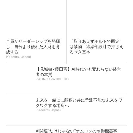
全員がリーダーシップを発揮
「取りあえずボルトで固定」
し、自分より優れた人財を育
は禁物 締結部設計で押さえ
成する
るべき基本
PR(dentsu Japan)
【見城徹×藤田晋】AI時代でも変わらない経営
者の本質
PR(FINCHI on GOETHE)
未来を一緒に…顧客と共に予測不能な未来をワ
クワクする場所へ
PR(dentsu Japan)
AI関連“だけじゃない”オムロンの制御機器事