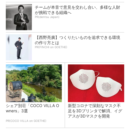
チームが本音で意見を交わし合い、多様な人財
が挑戦できる組織へ
PR(dentsu Japan)
【西野亮廣】つくりたいものを追求できる環境
の作り方とは
PR(FINCHI on GOETHE)
シェア別荘「COCO VILLA O
新型コロナで深刻なマスク不
wners」3選
足を3Dプリンタで解消、イグ
アスが3Dマスクを開発
PR(COCO VILLA on GOETHE)