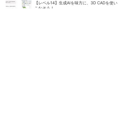
【レベル14】生成AIを味方に、3D CADを使い
こなそう！
令和8年熊本地震による工場への影響まとめ
狭小な駐車場に、シャープがポールカメラ式製
品発表 市場シェア10％目指す