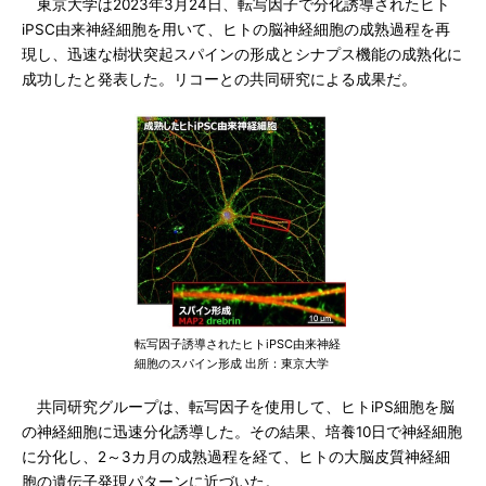
東京大学は2023年3月24日、転写因子で分化誘導されたヒト
iPSC由来神経細胞を用いて、ヒトの脳神経細胞の成熟過程を再
現し、迅速な樹状突起スパインの形成とシナプス機能の成熟化に
成功したと発表した。リコーとの共同研究による成果だ。
転写因子誘導されたヒトiPSC由来神経
細胞のスパイン形成 出所：東京大学
共同研究グループは、転写因子を使用して、ヒトiPS細胞を脳
の神経細胞に迅速分化誘導した。その結果、培養10日で神経細胞
に分化し、2～3カ月の成熟過程を経て、ヒトの大脳皮質神経細
胞の遺伝子発現パターンに近づいた。