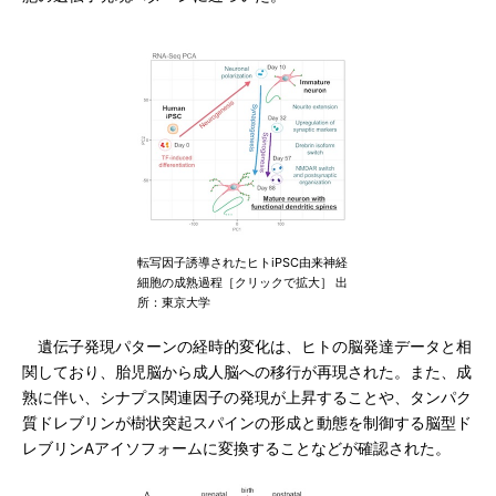
転写因子誘導されたヒトiPSC由来神経
細胞の成熟過程［クリックで拡大］ 出
所：東京大学
遺伝子発現パターンの経時的変化は、ヒトの脳発達データと相
関しており、胎児脳から成人脳への移行が再現された。また、成
熟に伴い、シナプス関連因子の発現が上昇することや、タンパク
質ドレブリンが樹状突起スパインの形成と動態を制御する脳型ド
レブリンAアイソフォームに変換することなどが確認された。