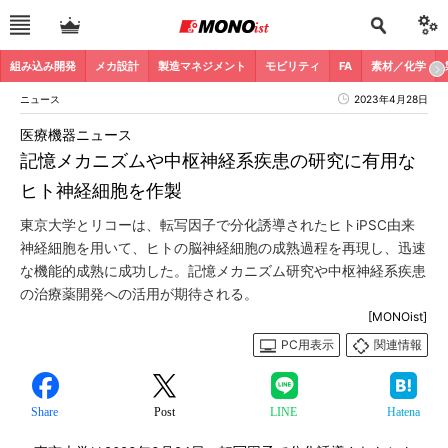
組み込み開発
メカ設計
製造マネジメント
モビリティ
FA
素材／化学
ニュース
2023年4月28日
医療機器ニュース
記憶メカニズムや中枢神経系疾患の研究に有用な
ヒト神経細胞を作製
東京大学とリコーは、転写因子で分化誘導されたヒトiPSC由来
神経細胞を用いて、ヒトの脳神経細胞の成熟過程を再現し、迅速
な機能的成熟に成功した。記憶メカニズム研究や中枢神経系疾患
の治療薬開発への活用が期待される。
[MONOist]
PC用表示
関連情報
Share
Post
LINE
Hatena