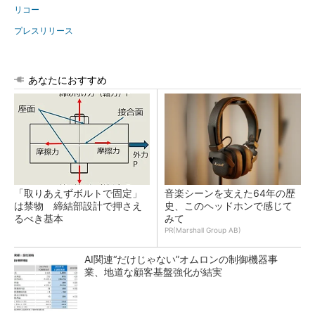
リコー
プレスリリース
あなたにおすすめ
「取りあえずボルトで固定」
音楽シーンを支えた64年の歴
は禁物 締結部設計で押さえ
史、このヘッドホンで感じて
るべき基本
みて
PR(Marshall Group AB)
AI関連“だけじゃない”オムロンの制御機器事
業、地道な顧客基盤強化が結実