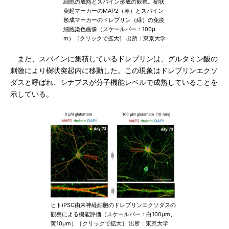
細胞の成熟とスパイン形成の観察。樹状
突起マーカーのMAP2（赤）とスパイン
形成マーカーのドレブリン（緑）の免疫
細胞染色画像（スケールバー：100μ
m）［クリックで拡大］ 出所：東京大学
また、スパインに集積しているドレブリンは、グルタミン酸の
刺激により樹状突起内に移動した。この現象はドレブリンエクソ
ダスと呼ばれ、シナプスが分子機能レベルで成熟していることを
示している。
ヒトiPSC由来神経細胞のドレブリンエクソダスの
観察による機能評価（スケールバー：白100μm、
黄10μm）［クリックで拡大］ 出所：東京大学