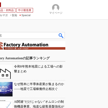
薬品・衣料品
中小製造業
マイページ
ルマガ
告知
Special
tory Automationの記事ランキング
令和8年熊本地震による工場への影
響まとめ
なぜ熊本に半導体産業が集まるのか
――地震で工場稼働停止相次ぐ
AI関連“だけじゃない”オムロンの制
御機器事業、地道な顧客基盤強化が