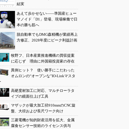
結実
あえて歩かせない――準国産ヒュー
マノイド「D1」登場、現場稼働で日
本の勝ち筋へ
脱自動車でもDMG森精機が業績再上
方修正、2028年度にピーク利益計画
牧野フ、日本産業推進機構の買収提案
に応じず 理由に外国籍投資家の存在
異例ヒット？ 使い勝手にこだわった
オムロンの“オープンな”IO-Linkマスタ
ー
高硬度材加工に対応、マルチローラタ
イプの鏡面仕上げ工具
マザックが最大加工径910mmのCNC旋
盤、大径および長尺ワーク向け
三菱電機が知的財産活用を拡大、金属
腐食センサー技術のライセンス供与