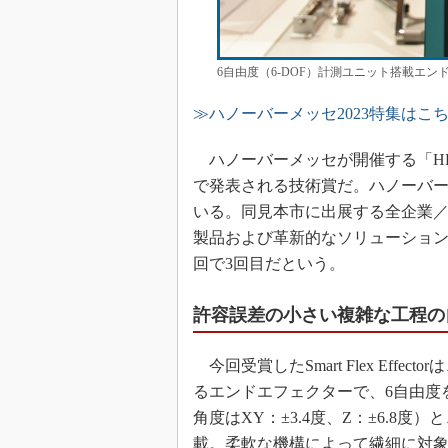
6自由度（6-DOF）計測ユニット搭載エンドエフェ
≫ハノーバーメッセ2023特集はこ
ハノーバーメッセが開催する「HER
で発表される技術賞だ。ハノーバ
いる。同見本市に出展する全企業
製品および革新的なソリューションが選
回で3回目だという。
許容誤差の小さい複雑な工程の
今回受賞したSmart Flex Eff
るエンドエフェクターで、6自由度を持
角度はXY：±3.4度、Z：±6.8
載。柔軟な機構によって繊細に対