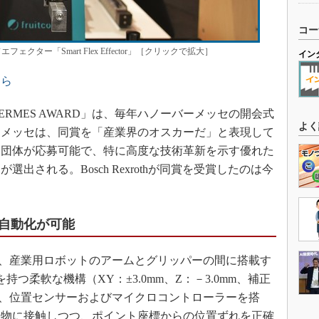
コー
クター「Smart Flex Effector」［クリックで拡大］
イン
ちら
MES AWARD」は、毎年ハノーバーメッセの開会式
よく
ーメッセは、同賞を「産業界のオスカーだ」と表現して
／団体が応募可能で、特に高度な技術革新を示す優れた
出される。Bosch Rexrothが同賞を受賞したのは今
自動化が可能
ectorは、産業用ロボットのアームとグリッパーの間に搭載す
つ柔軟な機構（XY：±3.0mm、Z：－3.0mm、補正
度）と、位置センサーおよびマイクロコントローラーを搭
象物に接触しつつ、ポイント座標からの位置ずれを正確