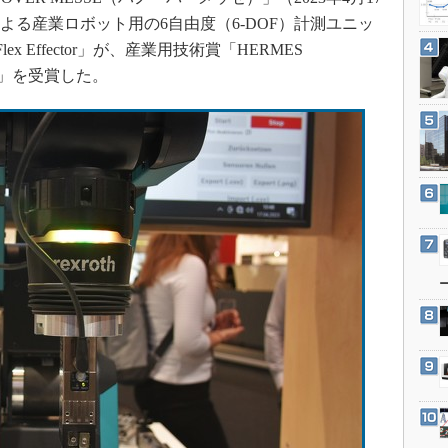
3Dプリンタ
産業オープンネット展
othによる産業ロボット用の6自由度（6-DOF）計測ユニッ
デジタルツインとCAE
ex Effector」が、産業用技術賞「HERMES
S＆OP
3」を受賞した。
インダストリー4.0
イノベーション
製造業ビッグデータ
メイドインジャパン
植物工場
知財マネジメント
海外生産
グローバル設計・開発
制御セキュリティ
新型コロナへの対応