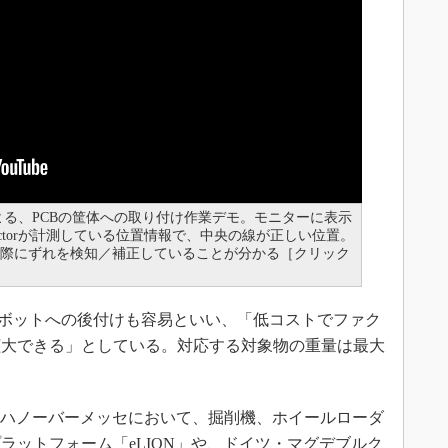
載ロボットによる、PCBの筐体への取り付け作業デモ。モニターに表示
Effectorが計測している位置情報で、中央の線が正しい位置。
る際にずれを検知／補正していることが分かる［クリック
既存の産業ロボットへの後付けも容易といい、「低コストでファク
拡大できる」としている。対応する対象物の重量は最大
、今回のハノーバーメッセにおいて、掘削機、ホイールローダ
ラットフォーム「eLION」や、ドイツ・マグデブルク