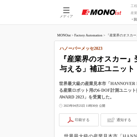
工
産
メディア
脱
つながる技術
AI×技術
MONOist
>
Factory Automation
>
『産業界のオスカー
つながる工場
AI×設備
つながるサービ
Physical
ハノーバーメッセ2023
『産業界のオスカー』
与える」補正ユニット
世界最大級の産業見本市「HANNOVER M
る産業ロボット用の6-DOF計測ユニッ
AWARD 2023」を受賞した。
2023年04月25日 11時30分 公開
印刷する
通知する
世界最大級の産業見本市「HANNOV