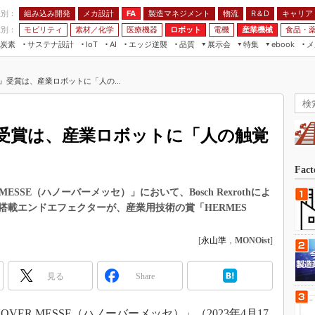
程別：
組み込み開発
メカ設計
製造マネジメント
物流
R＆D
キャリア
FA
業別：
モビリティ
素材／化学
医療機器
ロボット
電機
産業機械
食品・
炭素
サステナ設計
エッジ逆襲
品質
展示会
特集
メ
IoT
AI
ebook
伝承
組み込み開発
CEATEC
読者調査まとめ
編集後記
』受賞は、産業ロボットに「人の...
JIMTOF
保全
メカ設計
つながるクルマ
組込み/エッジ コンピューティング
ス
 AI
製造マネジメント
5G
展＆IoT/5Gソリューション展
VR／AR
FA
受賞は、産業ロボットに「人の触覚
IIFES
モビリティ
フィールドサービス
国際ロボット展
素材／化学
FPGA
Fac
ジャパンモビリティショー
組み込み画像技術
ESSE（ハノーバーメッセ）」において、Bosch Rexrothによ
TECHNO-FRONTIER
ト搭載エンドエフェクターが、産業用技術の賞「HERMES
組み込みモデリング
人テク展
Windows Embedded
[
永山準
，
MONOist
]
スマート工場EXPO
車載ソフト開発
EdgeTech+
見る
Share
ISO26262
日本ものづくりワールド
無償設計ツール
AUTOMOTIVE WORLD
ER MESSE（ハノーバーメッセ）」（2023年4月17