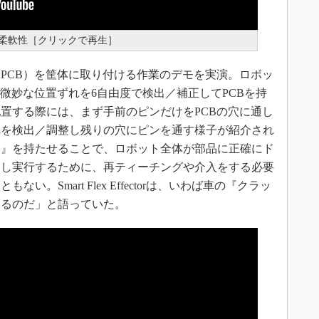
ctorの柔軟性［クリックで再生］
PCB）を筐体に取り付ける作業のデモを実演。ロボッ
微妙な位置ずれを6自由度で検出／補正してPCBを持
置する際には、まず手前のピンだけをPCBの穴に通し
れを検出／調整し残りの穴にピンを通す様子が紹介され
み』を持たせることで、ロボット全体が部品に正確にド
返し実行するために、再ティーチングや介入をする必要
。Smart Flex Effectorは、いわば車の『クラッ
するのだ」と語っていた。