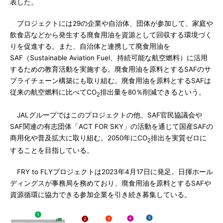
表した。
プロジェクトには29の企業や自治体、団体が参加して、家庭や
飲食店などから発生する廃食用油を資源として回収する環境づく
りを促進する。また、自治体と連携して廃食用油を
SAF（Sustainable Aviation Fuel、持続可能な航空燃料）に活用
するための教育活動を実施する。廃食用油を原料とするSAFのサ
プライチェーン構築にも取り組む。廃食用油を原料とするSAFは
従来の航空燃料に比べてCO
排出量を80％削減できるという。
2
JALグループではこのプロジェクトの他、SAF官民協議会や
SAF関連の有志団体「ACT FOR SKY」の活動を通じて国産SAFの
商用化や普及拡大に取り組む。2050年にCO
排出を実質ゼロに
2
することを目指している。
FRY to FLYプロジェクトは2023年4月17日に発足。日揮ホール
ディングスが事務局を務めており、廃食用油を原料とするSAFや
資源循環に協力できる参加企業を引き続き募集している。