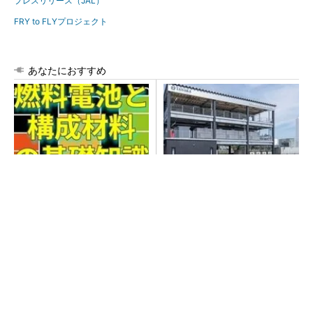
プレスリリース（JAL）
FRY to FLYプロジェクト
あなたにおすすめ
触媒の活性向上
日本で水素活用を阻む壁、中
国は再エネと水素の導入を加
速
全員がリーダーシップを発揮し、自分より優れ
た人財を育成する
PR(dentsu Japan)