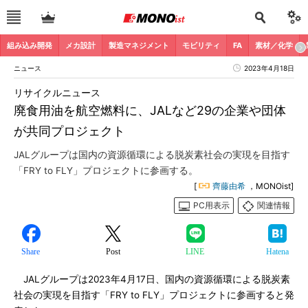
組み込み開発
メカ設計
製造マネジメント
モビリティ
FA
素材／化学
ニュース
2023年4月18日
リサイクルニュース
廃食用油を航空燃料に、JALなど29の企業や団体
が共同プロジェクト
JALグループは国内の資源循環による脱炭素社会の実現を目指す
「FRY to FLY」プロジェクトに参画する。
[
齊藤由希
，MONOist]
PC用表示
関連情報
Share
Post
LINE
Hatena
JALグループは2023年4月17日、国内の資源循環による脱炭素
社会の実現を目指す「FRY to FLY」プロジェクトに参画すると発