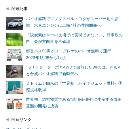
関連記事
バイオ燃料でマツダスバルトヨタがスーパー耐久参
戦、水素エンジンは二輪4社の共同開発へ
「脱炭素は単一の技術では実現できない」、日米欧の
自工会が方向性を再確認
都営バス58両がユーグレナのバイオ燃料で運行、
2023年1月末から1カ月
1.6リッターターボと4WDで白熱したWRCは、PHEV
と合成バイオ燃料で新時代へ
ミドリムシ由来の「世界初」バイオジェット燃料が国
際規格取得
世界初、燃料物質である“油”を細胞外に生産する微細
藻類の開発に成功
関連リンク