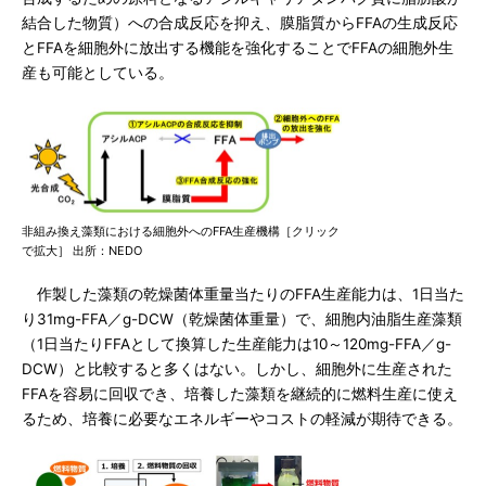
結合した物質）への合成反応を抑え、膜脂質からFFAの生成反応
とFFAを細胞外に放出する機能を強化することでFFAの細胞外生
産も可能としている。
非組み換え藻類における細胞外へのFFA生産機構［クリック
で拡大］ 出所：NEDO
作製した藻類の乾燥菌体重量当たりのFFA生産能力は、1日当た
り31mg-FFA／g-DCW（乾燥菌体重量）で、細胞内油脂生産藻類
（1日当たりFFAとして換算した生産能力は10～120mg-FFA／g-
DCW）と比較すると多くはない。しかし、細胞外に生産された
FFAを容易に回収でき、培養した藻類を継続的に燃料生産に使え
るため、培養に必要なエネルギーやコストの軽減が期待できる。