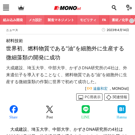
組み込み開発
メカ設計
製造マネジメント
モビリティ
FA
素材／化学
ニュース
2023年4月14日
材料技術
世界初、燃料物質である“油”を細胞外に生産する
微細藻類の開発に成功
大成建設、埼玉大学、中部大学、かずさDNA研究所の4社は、外
来遺伝子を導入することなく、燃料物質である“油”を細胞外に生
産する微細藻類の作製に世界で初めて成功した。
[
遠藤和宏
，MONOist]
PC用表示
関連情報
Share
Post
LINE
Hatena
大成建設、埼玉大学、中部大学、かずさDNA研究所の4社は