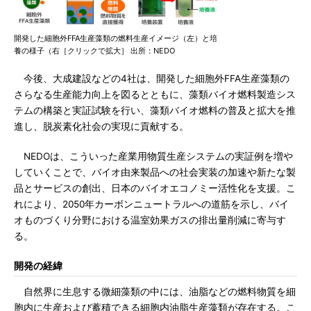
開発した細胞外FFA生産藻類の燃料生産イメージ（左）と培
養の様子（右［クリックで拡大］ 出所：NEDO
今後、大成建設などの4社は、開発した細胞外FFA生産藻類の
さらなる生産能力向上を図るとともに、藻類バイオ燃料製造シス
テムの構築と実証試験を行い、藻類バイオ燃料の普及と拡大を推
進し、脱炭素化社会の実現に貢献する。
NEDOは、こういった産業用物質生産システムの実証例を増や
していくことで、バイオ由来製品への社会実装の加速や新たな製
品とサービスの創出、日本のバイオエコノミー活性化を支援。こ
れにより、2050年カーボンニュートラルへの道筋を示し、バイ
オものづくり分野における温室効果ガスの排出量削減に寄与す
る。
開発の経緯
自然界に生息する微細藻類の中には、油脂などの燃料物質を細
胞内に生産および蓄積できる細胞内油脂生産藻類が存在する。こ