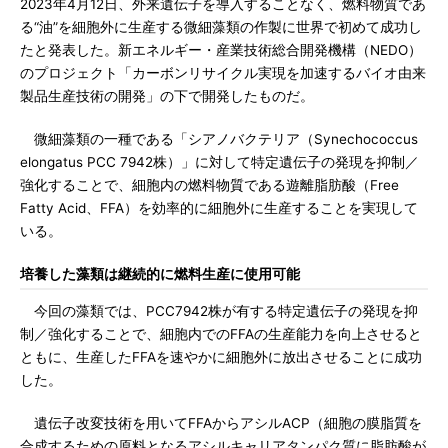
2023年4月12日、外来遺伝子を導入することなく、燃料物質であ
る“油”を細胞外に生産する微細藻類の作製に世界で初めて成功し
たと発表した。新エネルギー・産業技術総合開発機構（NEDO）
のプロジェクト「カーボンリサイクル実現を加速するバイオ由来
製品生産技術の開発」の下で開発したものだ。
微細藻類の一種である「シアノバクテリア（Synechococcus
elongatus PCC 7942株）」に対して特定遺伝子の発現を抑制／
強化することで、細胞内の燃料物質である遊離脂肪酸（Free
Fatty Acid、FFA）を効率的に細胞外に生産することを実現して
いる。
培養した藻類は継続的に燃料生産に使用可能
今回の藻類では、PCC7942株が有する特定遺伝子の発現を抑
制／強化することで、細胞内でのFFAの生産能力を向上させると
ともに、生産したFFAを速やかに細胞外に放出させることに成功
した。
遺伝子改変技術を用いてFFAからアシルACP（細胞の膜脂質を
合成するための原料となるアシルキャリアタンパク質に脂肪酸が