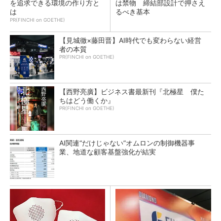
を追求できる環境の作り方と
は禁物 締結部設計で押さえ
は
るべき基本
PR(FINCHI on GOETHE)
【見城徹×藤田晋】AI時代でも変わらない経営
者の本質
PR(FINCHI on GOETHE)
【西野亮廣】ビジネス書最新刊『北極星 僕た
ちはどう働くか』
PR(FINCHI on GOETHE)
AI関連“だけじゃない”オムロンの制御機器事
業、地道な顧客基盤強化が結実