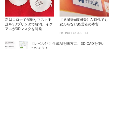
新型コロナで深刻なマスク不
【見城徹×藤田晋】AI時代でも
足を3Dプリンタで解消、イグ
変わらない経営者の本質
アスが3Dマスクを開発
PR(FINCHI on GOETHE)
【レベル14】生成AIを味方に、3D CADを使い
こなそう！
令和8年熊本地震による工場への影響まとめ
狭小な駐車場に、シャープがポールカメラ式製
品発表 市場シェア10％目指す