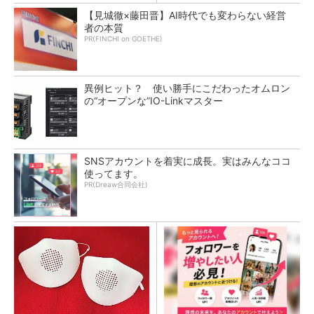
【見城徹×藤田晋】AI時代でも変わらない経営
者の本質
PR(FINCHI on GOETHE)
異例ヒット？ 使い勝手にこだわったオムロン
の“オープンな”IO-Linkマスター
SNSアカウントを着実に成長。実はみんなココ
使ってます。
PR(Dreaw合同会社)