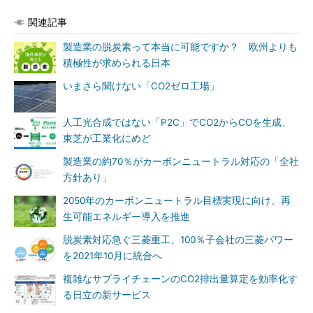
関連記事
製造業の脱炭素って本当に可能ですか？ 欧州よりも
積極性が求められる日本
いまさら聞けない「CO2ゼロ工場」
人工光合成ではない「P2C」でCO2からCOを生成、
東芝が工業化にめど
製造業の約70％がカーボンニュートラル対応の「全社
方針あり」
2050年のカーボンニュートラル目標実現に向け、再
生可能エネルギー導入を推進
脱炭素対応急ぐ三菱重工、100％子会社の三菱パワー
を2021年10月に統合へ
複雑なサプライチェーンのCO2排出量算定を効率化す
る日立の新サービス