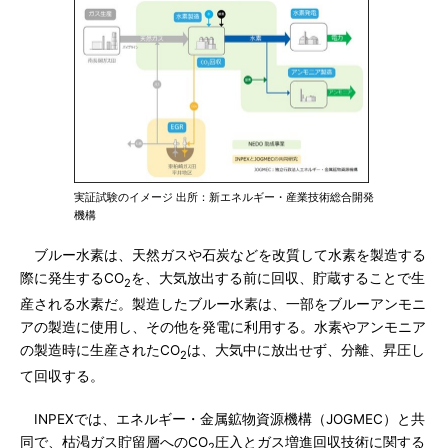
実証試験のイメージ 出所：新エネルギー・産業技術総合開発
機構
ブルー水素は、天然ガスや石炭などを改質して水素を製造する
際に発生するCO
を、大気放出する前に回収、貯蔵することで生
2
産される水素だ。製造したブルー水素は、一部をブルーアンモニ
アの製造に使用し、その他を発電に利用する。水素やアンモニア
の製造時に生産されたCO
は、大気中に放出せず、分離、昇圧し
2
て回収する。
INPEXでは、エネルギー・金属鉱物資源機構（JOGMEC）と共
同で、枯渇ガス貯留層へのCO
圧入とガス増進回収技術に関する
2