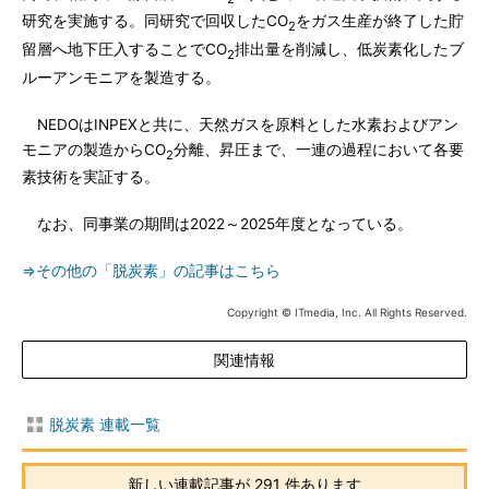
研究を実施する。同研究で回収したCO
をガス生産が終了した貯
2
留層へ地下圧入することでCO
排出量を削減し、低炭素化したブ
2
ルーアンモニアを製造する。
NEDOはINPEXと共に、天然ガスを原料とした水素およびアン
モニアの製造からCO
分離、昇圧まで、一連の過程において各要
2
素技術を実証する。
なお、同事業の期間は2022～2025年度となっている。
⇒その他の「脱炭素」の記事はこちら
Copyright © ITmedia, Inc. All Rights Reserved.
関連情報
脱炭素 連載一覧
新しい連載記事が 291 件あります