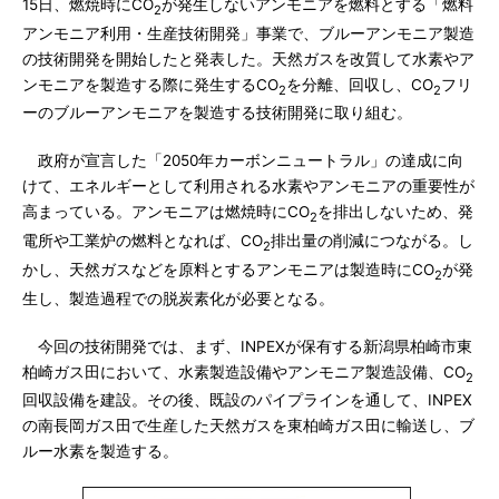
15日、燃焼時にCO
が発生しないアンモニアを燃料とする「燃料
2
アンモニア利用・生産技術開発」事業で、ブルーアンモニア製造
の技術開発を開始したと発表した。天然ガスを改質して水素やア
ンモニアを製造する際に発生するCO
を分離、回収し、CO
フリ
2
2
ーのブルーアンモニアを製造する技術開発に取り組む。
政府が宣言した「2050年カーボンニュートラル」の達成に向
けて、エネルギーとして利用される水素やアンモニアの重要性が
高まっている。アンモニアは燃焼時にCO
を排出しないため、発
2
電所や工業炉の燃料となれば、CO
排出量の削減につながる。し
2
かし、天然ガスなどを原料とするアンモニアは製造時にCO
が発
2
生し、製造過程での脱炭素化が必要となる。
今回の技術開発では、まず、INPEXが保有する新潟県柏崎市東
柏崎ガス田において、水素製造設備やアンモニア製造設備、CO
2
回収設備を建設。その後、既設のパイプラインを通して、INPEX
の南長岡ガス田で生産した天然ガスを東柏崎ガス田に輸送し、ブ
ルー水素を製造する。