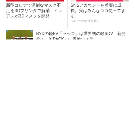
新型コロナで深刻なマスク不
SNSアカウントを着実に成
足を3Dプリンタで解消、イグ
長。実はみんなココ使ってま
アスが3Dマスクを開発
す。
PR(Dreaw合同会社)
BYDの軽EV「ラッコ」は世界初の軽SDV、新開
発の「X-PACK」に電動システ...
ペロブスカイト太陽電池の量産に有効なイン
ク、従来比で1.5倍の性能向上
【レベル14】生成AIを味方に、3D CADを使い
こなそう！