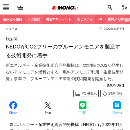
組み込み開発
メカ設計
製造マネジメント
モビリティ
FA
素材／化学
ニュース
2022年12月6日
脱炭素
NEDOがCO2フリーのブルーアンモニアを製造す
る技術開発に着手
新エネルギー・産業技術総合開発機構は、燃焼時にCO2が発生し
ないアンモニアを燃料とする「燃料アンモニア利用・生産技術開
発」事業で、ブルーアンモニア製造の技術開発を開始した。
[MONOist]
PC用表示
関連情報
Share
Post
LINE
Hatena
新エネルギー・産業技術総合開発機構（NEDO）は2022年11月