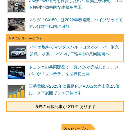
GMが2520億円を投資したEV生産拠点が稼働、コス
ト抑制で効率的な改修を実現
マツダ「CX-50」は2022年春発売、ハイブリッドモ
デルは数年以内に追加
バイオ燃料でマツダスバルトヨタがスーパー耐久
参戦、水素エンジンは二輪4社の共同開発へ
トヨタとの共同開発で「良いEVが完成した」、ス
バルが「ソルテラ」を世界初公開
三菱電機が2025年に電動化とADASの売上高2.5倍
に、水平展開でシェア伸ばす
過去の連載記事が 211 件あります
次のページへ