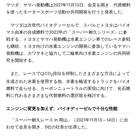
マツダ、ヤマハ発動機は2021年11月13日、会見を開き、代替燃料
を使ったモータースポーツ活動や共同開発を行うと発表した。
マツダは次世代バイオディーセルで、スバルとトヨタはバイオ
マス由来の合成燃料で2022年の「スーパー耐久シリーズ」に参
戦する。トヨタとヤマハ発動機は水素エンジン車でのレース参戦
も継続。トヨタ向けの水素エンジンの開発に参加しているヤマハ
発動機は、カワサキと協力して二輪車向け水素エンジンの共同研
究を開始する。
また、レースではCO
排出を抑制したさまざまな方法によって
2
生成された水素を使用する他、水素を輸送するトラックをバイオ
燃料で走らせる。カーボンニュートラルの実現に向けて、化石燃
料に代わるさまざまな代替燃料の選択肢を検討する。
エンジンに変更を加えず、バイオディーゼルで十分な性能
「スーパー耐久レース in 岡山」（2021年11月13～14日）に合
わせて会見を開き、5社の社長が出席した。