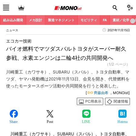
組み込み開発
メカ設計
製造マネジメント
モビリティ
FA
素材／化学
ニュース
2021年11月15日
エコカー技術
バイオ燃料でマツダスバルトヨタがスーパー耐久
参戦、水素エンジンは二輪4社の共同開発へ
（1/2 ページ）
川崎重工（カワサキ）、SUBARU（スバル）、トヨタ自動車、マ
ツダ、ヤマハ発動機は2021年11月13日、会見を開き、代替燃料を
使ったモータースポーツ活動や共同開発を行うと発表した。
[
齊藤由希
，MONOist]
PC用表示
関連情報
Share
Post
LINE
Hatena
川崎重工（カワサキ）、SUBARU（スバル）、トヨタ自動車、