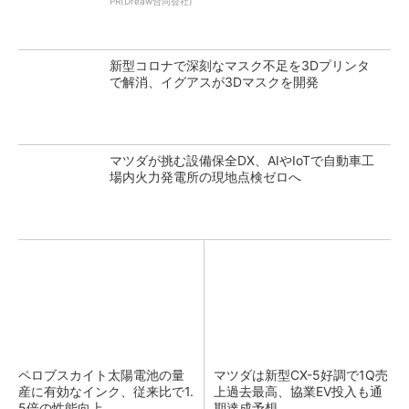
PR(Dreaw合同会社)
新型コロナで深刻なマスク不足を3Dプリンタ
で解消、イグアスが3Dマスクを開発
マツダが挑む設備保全DX、AIやIoTで自動車工
場内火力発電所の現地点検ゼロへ
ペロブスカイト太陽電池の量
マツダは新型CX-5好調で1Q売
産に有効なインク、従来比で1.
上過去最高、協業EV投入も通
5倍の性能向上
期達成予想