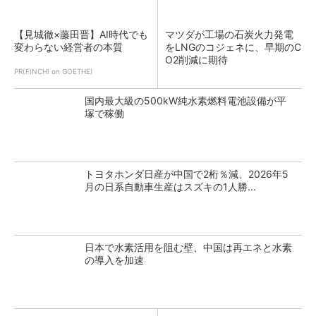
【見城徹×藤田晋】AI時代でも
マツダが工場の石炭火力発電
変わらない経営者の本質
をLNGのコジェネに、早期のC
O2削減に期待
PR(FINCHI on GOETHE)
国内最大級の500kW純水素燃料電池設備が平
塚で稼働
トヨタホンダ日産が中国で2桁％減、2026年5
月の日系自動車生産はスズキの1人勝...
日本で水素活用を阻む壁、中国は再エネと水素
の導入を加速