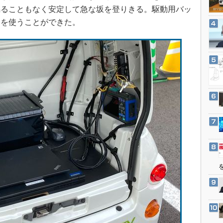
3Dプリンタ
鳴ることもなく安定して急な坂を登りきる。駆動用バッ
産業オープンネット展
デジタルツインとCAE
両を使うことができた。
S＆OP
インダストリー4.0
イノベーション
製造業ビッグデータ
メイドインジャパン
植物工場
知財マネジメント
海外生産
グローバル設計・開発
制御セキュリティ
新型コロナへの対応