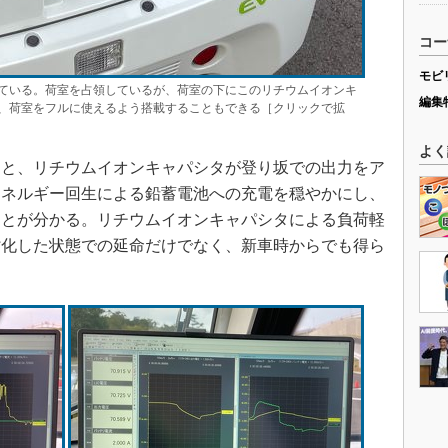
コー
モビ
ている。荷室を占領しているが、荷室の下にこのリチウムイオンキ
編集
、荷室をフルに使えるよう搭載することもできる［クリックで拡
よく
と、リチウムイオンキャパシタが登り坂での出力をア
エネルギー回生による鉛蓄電池への充電を穏やかにし、
ことが分かる。リチウムイオンキャパシタによる負荷軽
劣化した状態での延命だけでなく、新車時からでも得ら