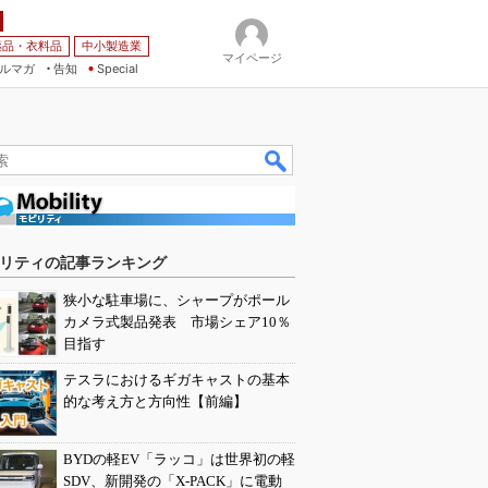
薬品・衣料品
中小製造業
マイページ
ルマガ
告知
Special
リティの記事ランキング
狭小な駐車場に、シャープがポール
カメラ式製品発表 市場シェア10％
目指す
テスラにおけるギガキャストの基本
的な考え方と方向性【前編】
BYDの軽EV「ラッコ」は世界初の軽
SDV、新開発の「X-PACK」に電動