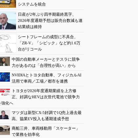
システムを統合
日産が2年ぶり四半期最終黒字、
2026年度通期予想は販売台数減も連
結業績は維持
シートフレームの成型に不具合、
「ZR-V」「シビック」など約1.6万
台がリコール
中国の自動車メーカーとテスラに競争
力があるのは「合理性が高い」から
NVIDIAとトヨタ自動車、フィジカルAI
活用で車両／工場／都市を連携
トヨタが2026年度通期業績を上方修
正、好調なHEVは次世代電池で競争力
を強化へ
マツダは新型CX-5好調で1Q売上過去最
高、協業EV投入も通期達成予想
商船三井、車両移動用「スケーター」
で業務を効率化