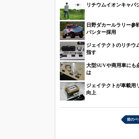
リチウムイオンキャパ
日野ダカールラリー参
パシター採用
ジェイテクトのリチウム
指す
大型SUVや商用車に
は
ジェイテクトが車載用
向上
前のペ