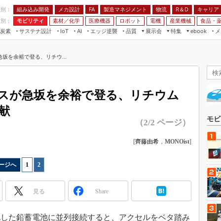
程別：
組み込み開発
メカ設計
製造マネジメント
物流
R＆D
キャリア
FA
業別：
モビリティ
素材／化学
医療機器
ロボット
電機
産業機械
食品・
炭素
サステナ設計
エッジ逆襲
品質
展示会
特集
メ
IoT
AI
ebook
伝承
組み込み開発
CEATEC
読者調査まとめ
編集後記
坂を余裕で登る、リチウ...
JIMTOF
保全
メカ設計
つながるクルマ
組込み/エッジ コンピューティング
ス
 AI
製造マネジメント
5G
展＆IoT/5Gソリューション展
VR／AR
FA
スが急坂を余裕で登る、リチウム
IIFES
モビリティ
フィールドサービス
献
国際ロボット展
素材／化学
FPGA
モビ
（2/2 ページ）
ジャパンモビリティショー
組み込み画像技術
TECHNO-FRONTIER
[
齊藤由希
，
MONOist
]
組み込みモデリング
人テク展
Windows Embedded
ージへ
1
|
2
スマート工場EXPO
車載ソフト開発
EdgeTech+
見る
Share
ISO26262
日本ものづくりワールド
無償設計ツール
AUTOMOTIVE WORLD
した鉛蓄電池に並列接続すると、アクセルをベタ踏み