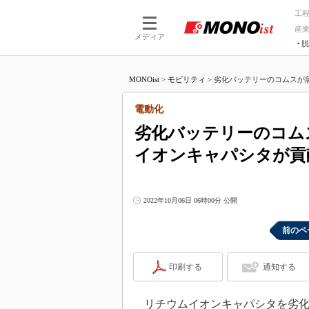
工
産
メディア
脱
つながる技術
AI×技術
MONOist
>
モビリティ
>
劣化バッテリーのコムスが急
つながる工場
AI×設備
つながるサービ
Physical
電動化
劣化バッテリーのコム
イオンキャパシタが貢
2022年10月06日 06時00分 公開
前のペ
印刷する
通知する
リチウムイオンキャパシタを劣化