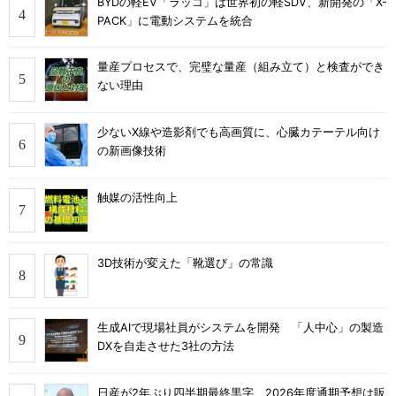
BYDの軽EV「ラッコ」は世界初の軽SDV、新開発の「X-
PACK」に電動システムを統合
量産プロセスで、完璧な量産（組み立て）と検査ができ
ない理由
少ないX線や造影剤でも高画質に、心臓カテーテル向け
の新画像技術
触媒の活性向上
3D技術が変えた「靴選び」の常識
生成AIで現場社員がシステムを開発 「人中心」の製造
DXを自走させた3社の方法
日産が2年ぶり四半期最終黒字、2026年度通期予想は販