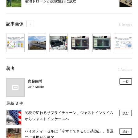
電池ドローンが試験飛行に成功
記事画像
＋
8 Images
1
2
3
4
5
6
7
著者
1 Authors
齊藤由希
一覧
2847 Articles
最新 3 件
関税で変わるサプライチェーン、ジャストインタイム
読む
からジャストインケースへ
バイオディーゼルは「今すぐできるCO2削減」、普及
読む
には連携が不可欠