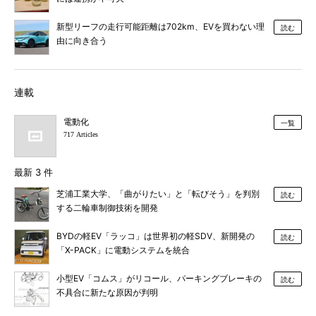
新型リーフの走行可能距離は702km、EVを買わない理
読む
由に向き合う
連載
電動化
一覧
717 Articles
最新 3 件
芝浦工業大学、「曲がりたい」と「転びそう」を判別
読む
する二輪車制御技術を開発
BYDの軽EV「ラッコ」は世界初の軽SDV、新開発の
読む
「X-PACK」に電動システムを統合
小型EV「コムス」がリコール、パーキングブレーキの
読む
不具合に新たな原因が判明