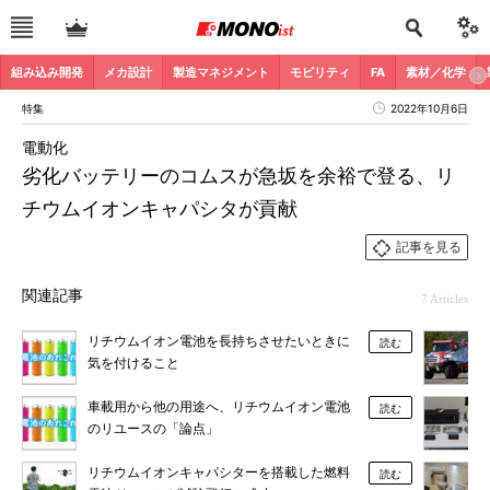
組み込み開発
メカ設計
製造マネジメント
モビリティ
FA
素材／化学
特集
2022年10月6日
電動化
劣化バッテリーのコムスが急坂を余裕で登る、リ
チウムイオンキャパシタが貢献
記事を見る
関連記事
7 Articles
リチウムイオン電池を長持ちさせたいときに
読む
気を付けること
車載用から他の用途へ、リチウムイオン電池
読む
のリユースの「論点」
リチウムイオンキャパシターを搭載した燃料
読む