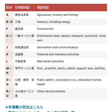
区分
日本語表記
英語表記
A
農林水産業
Agriculture, forestry and fishing
B～E
工業
Industry, including energy
F
建設業
Construction
G～I
一般サービス業
Distributive trade, repairs; transport; accomod., food
serv.
J
情報通信業
Information and communication
K
金融業
Financial and insurance activities
L
不動産業
Real estate activities
M～
専門サービス業
Prof., scientific, techn.; admin, support serv. actiities
N
O～
公務・教育・保
Public admin.; compulsory s.s.; education; human
Q
健
health
R～
その他サービス
Other service actiities
U
業
⇒本連載の目次はこちら