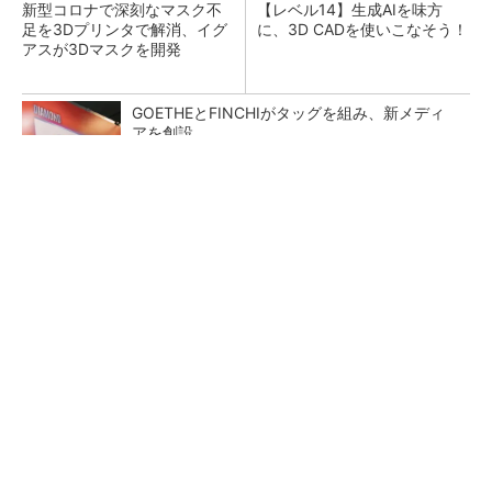
新型コロナで深刻なマスク不
【レベル14】生成AIを味方
足を3Dプリンタで解消、イグ
に、3D CADを使いこなそう！
アスが3Dマスクを開発
GOETHEとFINCHIがタッグを組み、新メディ
アを創設
PR(FINCHI on GOETHE)
令和8年熊本地震による工場への影響まとめ
狭小な駐車場に、シャープがポールカメラ式製
品発表 市場シェア10％目指す