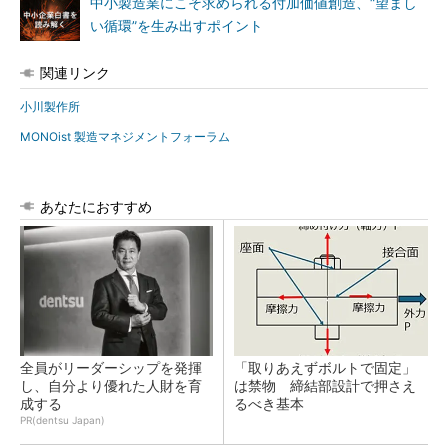
中小製造業にこそ求められる付加価値創造、“望まし
い循環”を生み出すポイント
関連リンク
小川製作所
MONOist 製造マネジメントフォーラム
あなたにおすすめ
全員がリーダーシップを発揮
「取りあえずボルトで固定」
し、自分より優れた人財を育
は禁物 締結部設計で押さえ
成する
るべき基本
PR(dentsu Japan)