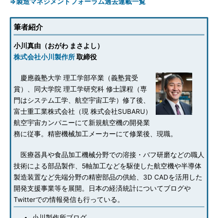
⇒製造マネジメントフォーラム過去連載一覧
筆者紹介
小川真由（おがわ まさよし）
株式会社小川製作所
取締役
慶應義塾大学 理工学部卒業（義塾賞受
賞）、同大学院 理工学研究科 修士課程（専
門はシステム工学、航空宇宙工学）修了後、
富士重工業株式会社（現 株式会社SUBARU）
航空宇宙カンパニーにて新規航空機の開発業
務に従事。精密機械加工メーカーにて修業後、現職。
医療器具や食品加工機械分野での溶接・バフ研磨などの職人
技術による部品製作、5軸加工などを駆使した航空機や半導体
製造装置など先端分野の精密部品の供給、3D CADを活用した
開発支援事業等を展開。日本の経済統計についてブログや
Twitterでの情報発信も行っている。
小川製作所ブログ