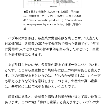
■図3 日本の産業別1人あたり付加価値、平均給
与、労働者数［クリックして拡大］ 出所：OECD
の「Gross domestic product」と「Population a
nd employment by main activity」を基に筆者作
成
バブルの大きさは、各産業の労働者数を表します。1人当たり
付加価値は、各産業のGDPを労働者数で割った数値です。1年間
に労働者1人でどれだけの付加価値を生み出したかという、生産
性を表す指標になります。
まず注目したいのが、各産業が表上でほぼ一列に並んでいるこ
とです。ここから生産性と平均給与には正の相関があると言えま
す。正の相関があるというのは、どちらかが増えれば、もう一方
も増えるような関係を意味します。つまり、生産性の高い産業
は、基本的には給与水準も高いということです。
産業別に見ると、金融業と情報通信業が飛び抜けて高い位置に
あります。この2つは「稼げる産業」と言えますが、バブルの大