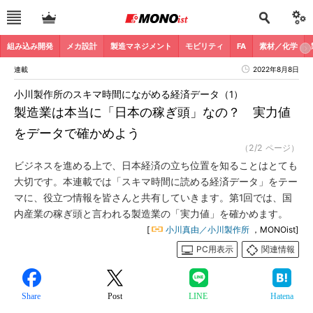
組み込み開発
メカ設計
製造マネジメント
モビリティ
FA
素材／化学
連載
2022年8月8日
小川製作所のスキマ時間にながめる経済データ（1）
製造業は本当に「日本の稼ぎ頭」なの？ 実力値
をデータで確かめよう
（2/2 ページ）
ビジネスを進める上で、日本経済の立ち位置を知ることはとても
大切です。本連載では「スキマ時間に読める経済データ」をテー
マに、役立つ情報を皆さんと共有していきます。第1回では、国
内産業の稼ぎ頭と言われる製造業の「実力値」を確かめます。
[
小川真由／小川製作所
，MONOist]
PC用表示
関連情報
Share
Post
LINE
Hatena