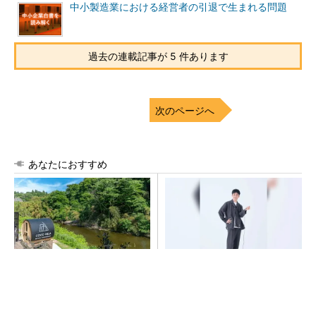
中小製造業における経営者の引退で生まれる問題
過去の連載記事が 5 件あります
次のページへ
あなたにおすすめ
シェア別荘「COCO VILLA O
【西野亮廣】つくりたいもの
wners」3選
を追求できる環境の作り方と
は
PR(COCO VILLA on GOETHE)
PR(FINCHI on GOETHE)