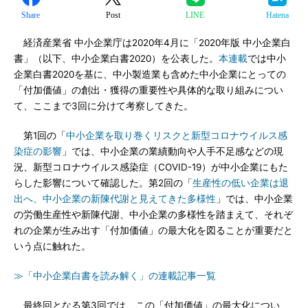
Share
Post
LINE
Hatena
経済産業省 中小企業庁は2020年4月に「2020年版 中小企業白
書」（以下、中小企業白書2020）を公表した。
本連載
では中小
企業白書2020を基に、中小製造業も含めた中小企業にとっての
「付加価値」の創出・獲得の重要性や具体的な取り組みについ
て、ここまで3回に分けて考察してきた。
第1回の「
中小企業を取り巻くリスクと新型コロナウイルス感
染症の影響
」では、中小企業の業績動向や人手不足感などの現
況、新型コロナウイルス感染症（COVID-19）が中小企業にもた
らした影響について確認した。第2回の「
生産性の低い企業は退
出へ、中小企業の新陳代謝と見えてきた多様性
」では、中小企業
の労働生産性や新陳代謝、中小企業の多様性を踏まえて、それぞ
れの企業が生み出す「付加価値」の最大化を図ることが重要だと
いう点に触れた。
≫「中小企業白書を読み解く」の連載記事一覧
最終回となる第3回では、この「付加価値」の最大化につい