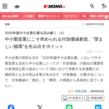
組み込み開発
メカ設計
製造マネジメント
モビリティ
FA
素材／化学
連載
2020年12月18日
2020年版中小企業白書を読み解く（3）
中小製造業にこそ求められる付加価値創造、“望ま
しい循環”を生み出すポイント
（1/8 ページ）
中小企業の現状を示す「2020年版中小企業白書」において中小
製造業も含めた中小企業にとっての「付加価値」の創出の重要性
や具体的な取り組みについて3回に分けて考察する本連載だが、
最終回となる今回は企業が生み出す「付加価値」の最大化につい
て、付加価値の「創出」と「獲得」の両面から具体的に見ていき
たい。
[
長島清香
，MONOist]
PC用表示
関連情報