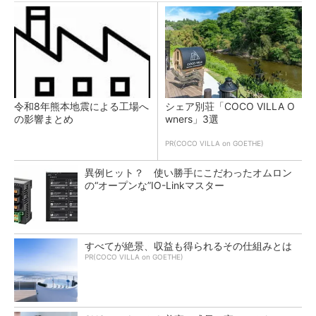
令和8年熊本地震による工場へ
シェア別荘「COCO VILLA O
の影響まとめ
wners」3選
PR(COCO VILLA on GOETHE)
異例ヒット？ 使い勝手にこだわったオムロン
の“オープンな”IO-Linkマスター
すべてが絶景、収益も得られるその仕組みとは
PR(COCO VILLA on GOETHE)