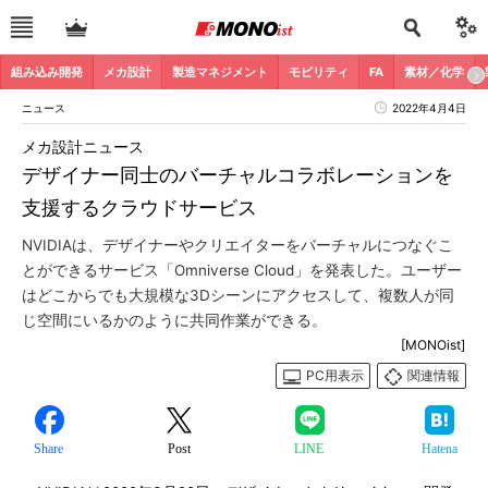
組み込み開発
メカ設計
製造マネジメント
モビリティ
FA
素材／化学
ニュース
2022年4月4日
メカ設計ニュース
デザイナー同士のバーチャルコラボレーションを
支援するクラウドサービス
NVIDIAは、デザイナーやクリエイターをバーチャルにつなぐこ
とができるサービス「Omniverse Cloud」を発表した。ユーザー
はどこからでも大規模な3Dシーンにアクセスして、複数人が同
じ空間にいるかのように共同作業ができる。
[MONOist]
PC用表示
関連情報
Share
Post
LINE
Hatena