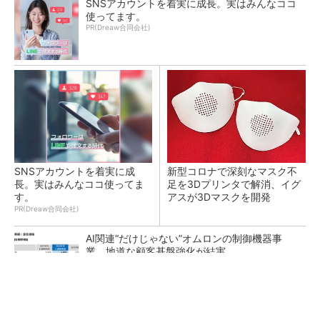
SNSアカウントを着実に成長。実はみんなココ
使ってます。
PR(Dreaw合同会社)
SNSアカウントを着実に成
新型コロナで深刻なマスク不
長。実はみんなココ使ってま
足を3Dプリンタで解消、イグ
す。
アスが3Dマスクを開発
PR(Dreaw合同会社)
AI関連“だけじゃない”オムロンの制御機器事
業、地道な顧客基盤強化が結実
【レベル14】生成AIを味方に、3D CADを使い