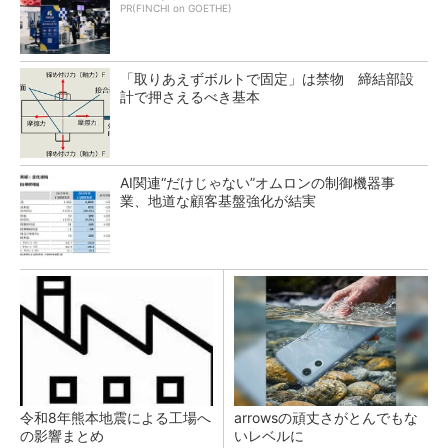
PR(FINCHI on GOETHE)
「取りあえずボルトで固定」は禁物 締結部設
計で押さえるべき基本
AI関連“だけじゃない”オムロンの制御機器事
業、地道な顧客基盤強化が結実
令和8年熊本地震による工場へ
arrowsの頑丈さがとんでもな
の影響まとめ
いレベルに