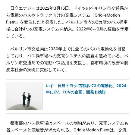
日立エナジーは2022年3月16日、ドイツのベルリン市交通局か
ら電動のバスやトラック向けの充電システム「Grid-eMotion
Fleet」を受注したと発表した。ベルリン市内の2カ所のバス操車
場に合計4つの充電システムを納入。2022年8～9月の稼働を予定
している。
ベルリン市交通局は2030年までに全てのバスの電動化を目指
しており、バス操車場への充電システムの設置を進めている。ベ
ルリン市交通局での電動バス活用を支援し、都市環境の改善や脱
炭素社会の実現に貢献していく。
いすゞ日野トヨタで路線バスの電動化、2024
年にEV、FCVの企画、開発も検討
都市部のバス操車場はスペースの制約があり、充電システムも
省スペースと低騒音が求められる。Grid-eMotion Fleetは、交流