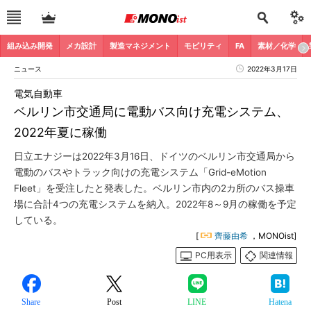
組み込み開発
メカ設計
製造マネジメント
モビリティ
FA
素材／化学
ニュース
2022年3月17日
電気自動車
ベルリン市交通局に電動バス向け充電システム、
2022年夏に稼働
日立エナジーは2022年3月16日、ドイツのベルリン市交通局から
電動のバスやトラック向けの充電システム「Grid-eMotion
Fleet」を受注したと発表した。ベルリン市内の2カ所のバス操車
場に合計4つの充電システムを納入。2022年8～9月の稼働を予定
している。
[
齊藤由希
，MONOist]
PC用表示
関連情報
Share
Post
LINE
Hatena