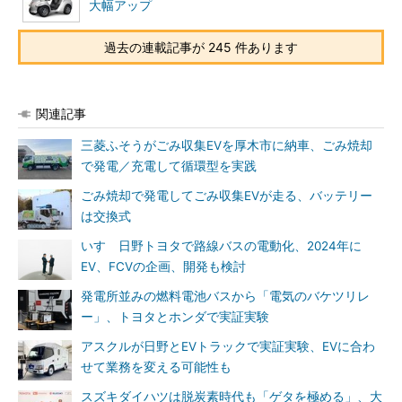
大幅アップ
過去の連載記事が 245 件あります
関連記事
三菱ふそうがごみ収集EVを厚木市に納車、ごみ焼却
で発電／充電して循環型を実践
ごみ焼却で発電してごみ収集EVが走る、バッテリー
は交換式
いすゞ日野トヨタで路線バスの電動化、2024年に
EV、FCVの企画、開発も検討
発電所並みの燃料電池バスから「電気のバケツリレ
ー」、トヨタとホンダで実証実験
アスクルが日野とEVトラックで実証実験、EVに合わ
せて業務を変える可能性も
スズキダイハツは脱炭素時代も「ゲタを極める」、大