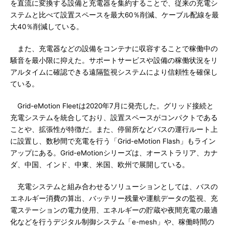
を直流に変換する設備と充電器を集約することで、従来の充電シ
ステムと比べて設置スペースを最大60％削減、ケーブル配線を最
大40％削減している。
また、充電器などの設備をコンテナに収容することで稼働中の
騒音を最小限に抑えた。サポートサービスや設備の稼働状況をリ
アルタイムに確認できる遠隔監視システムにより信頼性を確保し
ている。
Grid-eMotion Fleetは2020年7月に発売した。グリッド接続と
充電システムを統合しており、設置スペースがコンパクトである
ことや、拡張性が特徴だ。また、停留所などバスの運行ルート上
に設置し、数秒間で充電を行う「Grid-eMotion Flash」もライン
アップにある。Grid-eMotionシリーズは、オーストラリア、カナ
ダ、中国、インド、中東、米国、欧州で展開している。
充電システムと組み合わせるソリューションとしては、バスの
エネルギー消費の算出、バッテリー残量や運航データの監視、充
電ステーションの電力使用、エネルギーの貯蔵や夜間充電の最適
化などを行うデジタル制御システム「e-mesh」や、稼働時間の