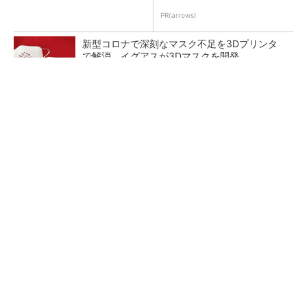
PR(arrows)
新型コロナで深刻なマスク不足を3Dプリンタ
で解消、イグアスが3Dマスクを開発
【レベル14】生成AIを味方に、3D CADを使い
こなそう！
狭小な駐車場に、シャープがポールカメラ式製
品発表 市場シェア10％目指す