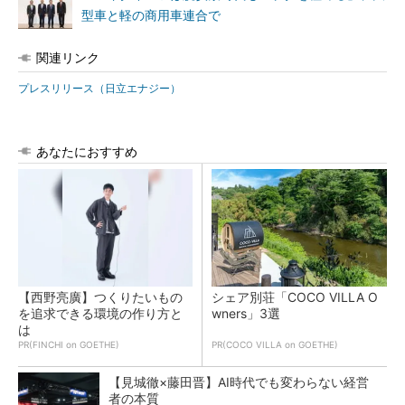
型車と軽の商用車連合で
関連リンク
プレスリリース（日立エナジー）
あなたにおすすめ
【西野亮廣】つくりたいもの
シェア別荘「COCO VILLA O
を追求できる環境の作り方と
wners」3選
は
PR(FINCHI on GOETHE)
PR(COCO VILLA on GOETHE)
【見城徹×藤田晋】AI時代でも変わらない経営
者の本質