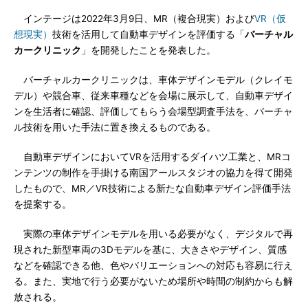
インテージは2022年3月9日、MR（複合現実）および
VR（仮
想現実）
技術を活用して自動車デザインを評価する「
バーチャル
カークリニック
」を開発したことを発表した。
バーチャルカークリニックは、車体デザインモデル（クレイモ
デル）や競合車、従来車種などを会場に展示して、自動車デザイ
ンを生活者に確認、評価してもらう会場型調査手法を、バーチャ
ル技術を用いた手法に置き換えるものである。
自動車デザインにおいてVRを活用するダイハツ工業と、MRコ
ンテンツの制作を手掛ける南国アールスタジオの協力を得て開発
したもので、MR／VR技術による新たな自動車デザイン評価手法
を提案する。
実際の車体デザインモデルを用いる必要がなく、デジタルで再
現された新型車両の3Dモデルを基に、大きさやデザイン、質感
などを確認できる他、色やバリエーションへの対応も容易に行え
る。また、実地で行う必要がないため場所や時間の制約からも解
放される。