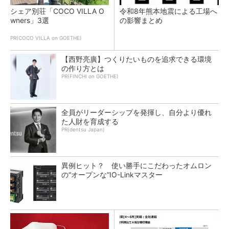
シェア別荘「COCO VILLA O
令和8年熊本地震による工場へ
wners」3選
の影響まとめ
PR(COCO VILLA on GOETHE)
【西野亮廣】つくりたいものを追求できる環境
の作り方とは
PR(FINCHI on GOETHE)
全員がリーダーシップを発揮し、自分より優れ
た人財を育成する
PR(dentsu Japan)
異例ヒット？ 使い勝手にこだわったオムロン
の“オープンな”IO-Linkマスター