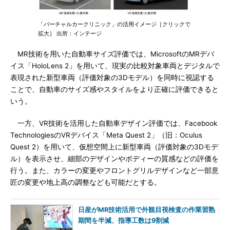
「バーチャルカークリニック」の活用イメージ［クリックで
拡大］ 出所：インテージ
MR技術を用いた自動車サイズ評価では、MicrosoftのMRデバ
イス「HoloLens 2」を用いて、現実の比較対象車両とデジタルで
表現された新型車両（評価対象の3Dモデル）を同時に視認する
ことで、自動車のサイズ感やスタイルをより正確に評価できると
いう。
一方、VR技術を活用した自動車デザイン評価では、Facebook
TechnologiesのVRデバイス「Meta Quest 2」（旧：Oculus
Quest 2）を用いて、仮想空間上に新型車両（評価対象の3Dモデ
ル）を表示させ、細部のデザインやボディーの質感などの評価を
行う。また、カラーの変更やフロントグリルデザインなど一部意
匠の変更や地上高の調整なども可能だとする。
日産がMR技術活用で外観目視検査の作業習熟
期間を半減、指導工数は9割減