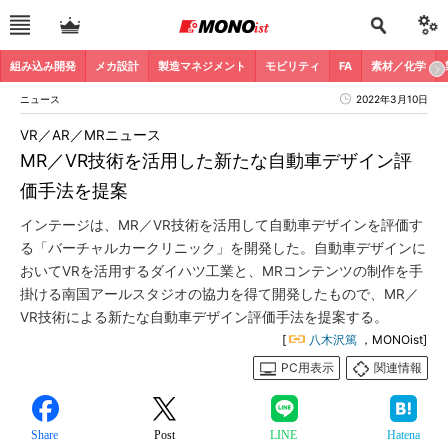
組み込み開発
メカ設計
製造マネジメント
モビリティ
FA
素材／化学
ニュース
2022年3月10日
VR／AR／MRニュース
MR／VR技術を活用した新たな自動車デザイン評
価手法を提案
インテージは、MR／VR技術を活用して自動車デザインを評価す
る「バーチャルカークリニック」を開発した。自動車デザインに
おいてVRを活用するダイハツ工業と、MRコンテンツの制作を手
掛ける南国アールスタジオの協力を得て開発したもので、MR／
VR技術による新たな自動車デザイン評価手法を提案する。
[
八木沢篤
，MONOist]
PC用表示
関連情報
Share
Post
LINE
Hatena