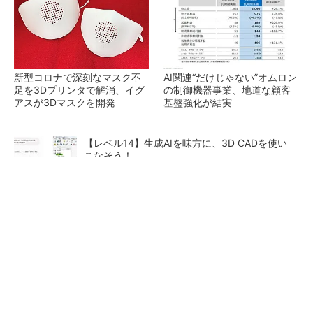
新型コロナで深刻なマスク不
AI関連“だけじゃない”オムロン
足を3Dプリンタで解消、イグ
の制御機器事業、地道な顧客
アスが3Dマスクを開発
基盤強化が結実
【レベル14】生成AIを味方に、3D CADを使い
こなそう！
全員がリーダーシップを発揮し、自分より優れ
た人財を育成する
PR(dentsu Japan)
「取りあえずボルトで固定」は禁物 締結部設
計で押さえるべき基本