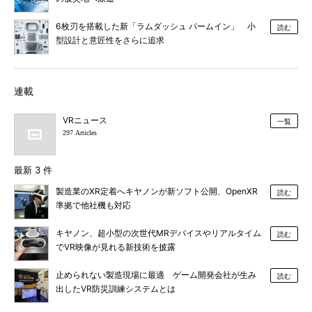
6枚刃を搭載した新「ラムダッシュ パームイン」 小
読む
型設計と意匠性をさらに追求
連載
VRニュース
一覧
297 Articles
最新 3 件
製造業のXR定着へキヤノンが新ソフト公開、OpenXR
読む
準拠で他社機も対応
キヤノン、超小型の次世代MRデバイスやリアルタイム
読む
でVR映像が見れる新技術を披露
止められない製造現場に最適 ゲーム開発会社が生み
読む
出したVR防災訓練システムとは