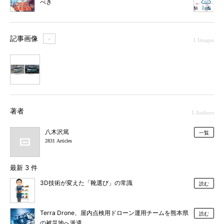
べき
記事画像
＋
1 Images
1
著者
1 Authors
八木沢篤
一覧
2831 Articles
最新 3 件
3D技術が変えた「靴選び」の常識
読む
Terra Drone、屋内点検用ドローン運用チームを熊本県
読む
の被災地へ派遣