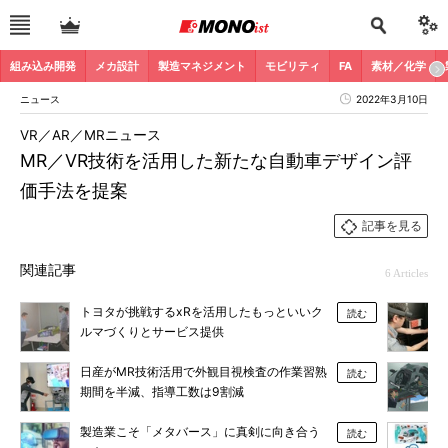
組み込み開発
メカ設計
製造マネジメント
モビリティ
FA
素材／化学
ニュース
2022年3月10日
VR／AR／MRニュース
MR／VR技術を活用した新たな自動車デザイン評
価手法を提案
記事を見る
関連記事
6 Articles
トヨタが挑戦するxRを活用したもっといいク
読む
ルマづくりとサービス提供
日産がMR技術活用で外観目視検査の作業習熟
読む
期間を半減、指導工数は9割減
製造業こそ「メタバース」に真剣に向き合う
読む