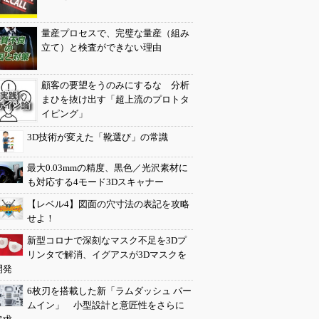
量産プロセスで、完璧な量産（組み
立て）と検査ができない理由
顧客の要望をうのみにするな 分析
まひを抜け出す「超上流のプロトタ
イピング」
3D技術が変えた「靴選び」の常識
最大0.03mmの精度、黒色／光沢素材に
も対応する4モード3Dスキャナー
【レベル4】図面の穴寸法の表記を攻略
せよ！
新型コロナで深刻なマスク不足を3Dプ
リンタで解消、イグアスが3Dマスクを
開発
6枚刃を搭載した新「ラムダッシュ パー
ムイン」 小型設計と意匠性をさらに