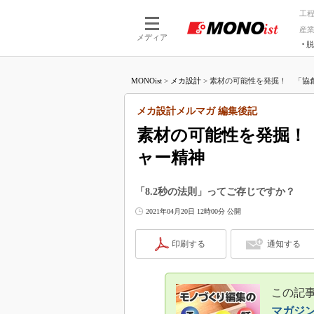
工
産
メディア
脱
つながる技術
AI×技術
MONOist
>
メカ設計
>
素材の可能性を発掘！ 「協創」
つながる工場
AI×設備
つながるサービ
Physical
メカ設計メルマガ 編集後記
素材の可能性を発掘！
ャー精神
「8.2秒の法則」ってご存じですか？
2021年04月20日 12時00分 公開
印刷する
通知する
この記事
マガジ