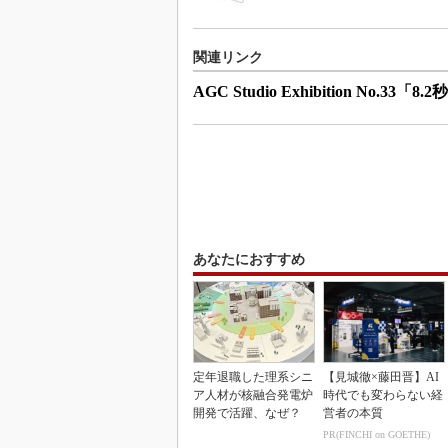
関連リンク
AGC Studio Exhibition No.33「8.
あなたにおすすめ
定年退職した理系シニ
【見城徹×藤田晋】AI
ア人材が核融合発電炉
時代でも変わらない経
開発で活躍、なぜ？
営者の本質
PR(FINCHI on GOETHE)