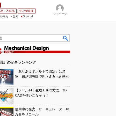
薬品・衣料品
中小製造業
マイページ
ルマガ
告知
Special
設計の記事ランキング
「取りあえずボルトで固定」は禁
物 締結部設計で押さえるべき基本
【レベル14】生成AIを味方に、3D
CADを使いこなそう！
使用中に発火、サーキュレーター10
万台をリコール