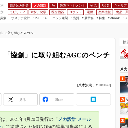
程別：
組み込み開発
メカ設計
製造マネジメント
物流
R＆D
キャリア
FA
業別：
モビリティ
素材／化学
医療機器
ロボット
電機
産業機械
食品・
炭素
サステナ設計
エッジ逆襲
品質
展示会
特集
メ
IoT
AI
ebook
伝承
組み込み開発
CEATEC
読者調査まとめ
編集後記
に取り組むAGCのベ...
JIMTOF
保全
メカ設計
つながるクルマ
組込み/エッジ コンピューティング
ス
 AI
製造マネジメント
5G
展＆IoT/5Gソリューション展
VR／AR
FA
 「協創」に取り組むAGCのベンチ
IIFES
モビリティ
フィールドサービス
国際ロボット展
素材／化学
FPGA
メカ
ジャパンモビリティショー
組み込み画像技術
TECHNO-FRONTIER
[
八木沢篤
，
MONOist
]
組み込みモデリング
人テク展
Windows Embedded
スマート工場EXPO
見る
Share
車載ソフト開発
EdgeTech+
ISO26262
日本ものづくりワールド
は、2021年4月20日発行の「
メカ設計 メール
無償設計ツール
AUTOMOTIVE WORLD
ン
」に掲載されたMONOistの編集担当者による