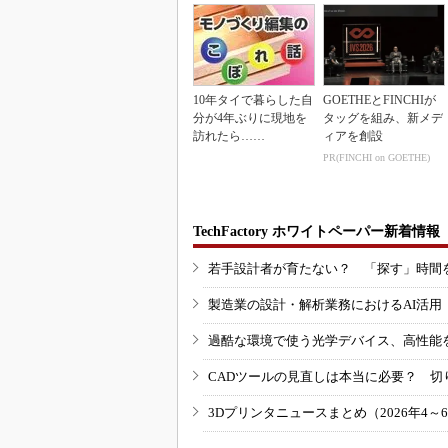
10年タイで暮らした自
GOETHEとFINCHIが
分が4年ぶりに現地を
タッグを組み、新メデ
訪れたら……
ィアを創設
PR(FINCHI on GOETHE)
TechFactory ホワイトペーパー新着情報
若手設計者が育たない？ 「探す」時間
製造業の設計・解析業務におけるAI活
過酷な環境で使う光学デバイス、高性能
CADツールの見直しは本当に必要？ 切
3Dプリンタニュースまとめ（2026年4～