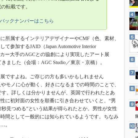
3Dプリンタ
産業オープンネット展
記の転載です。
デジタルツインとCAE
のバックナンバーはこちら
S＆OP
インダストリー4.0
に所属するインテリアデザイナーやCMF（色、素材、
イノベーション
AID（Japan Automotive Interior
製造業ビッグデータ
スメーカー大手のAGCとの協創により実現したアート展
メイドインジャパン
きました（会場：AGC Studio／東京・京橋）。
植物工場
展ですよね。ご存じの方も多いかもしれません
知財マネジメント
た人やモノに心が動く、好きになるまでの時間のことで、
海外生産
うです。詳しくは分かりませんが、英国で行われたとあ
グローバル設計・開発
性に初対面の女性を順番に引き合わせていくと、“男
制御セキュリティ
.2秒見つめる”という結果が得られたとか。男性が女性
の時間として一般的には知られているようです。ちなみ
新型コロナへの対応
……。