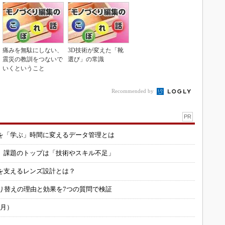
痛みを無駄にしない、
3D技術が変えた「靴
震災の教訓をつないで
選び」の常識
いくということ
Recommended by
PR
を「学ぶ」時間に変えるデータ管理とは
用 課題のトップは「技術やスキル不足」
を支えるレンズ設計とは？
り替えの理由と効果を7つの質問で検証
6月）