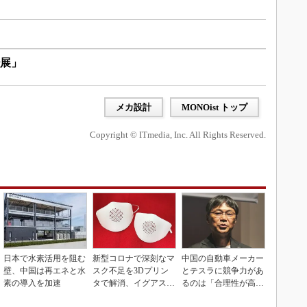
2秒展」
メカ設計
MONOist トップ
Copyright © ITmedia, Inc. All Rights Reserved.
日本で水素活用を阻む
新型コロナで深刻なマ
中国の自動車メーカー
壁、中国は再エネと水
スク不足を3Dプリン
とテスラに競争力があ
素の導入を加速
タで解消、イグアスが
るのは「合理性が高
3Dマスクを開発
い」から