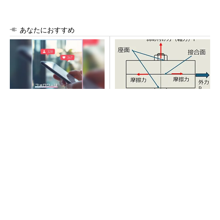
あなたにおすすめ
SNSアカウントを着実に成
「取りあえずボルトで固定」
長。実はみんなココ使ってま
は禁物 締結部設計で押さえ
す。
るべき基本
PR(Dreaw合同会社)
SNSアカウントを着実に成長。実はみんなココ
使ってます。
PR(Dreaw合同会社)
AI関連“だけじゃない”オムロンの制御機器事
業、地道な顧客基盤強化が結実