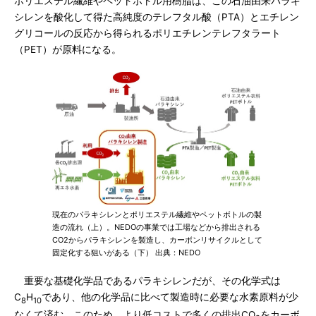
ポリエステル繊維やペットボトル用樹脂は、この石油由来パラキ
シレンを酸化して得た高純度のテレフタル酸（PTA）とエチレン
グリコールの反応から得られるポリエチレンテレフタラート
（PET）が原料になる。
現在のパラキシレンとポリエステル繊維やペットボトルの製
造の流れ（上）。NEDOの事業では工場などから排出される
CO2からパラキシレンを製造し、カーボンリサイクルとして
固定化する狙いがある（下） 出典：NEDO
重要な基礎化学品であるパラキシレンだが、その化学式は
C
H
であり、他の化学品に比べて製造時に必要な水素原料が少
8
10
なくて済む。このため、より低コストで多くの排出CO
をカーボ