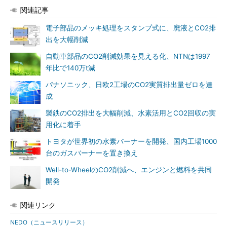
関連記事
電子部品のメッキ処理をスタンプ式に、廃液とCO2排
出を大幅削減
自動車部品のCO2削減効果を見える化、NTNは1997
年比で140万t減
パナソニック、日欧2工場のCO2実質排出量ゼロを達
成
製鉄のCO2排出を大幅削減、水素活用とCO2回収の実
用化に着手
トヨタが世界初の水素バーナーを開発、国内工場1000
台のガスバーナーを置き換え
Well-to-WheelのCO2削減へ、エンジンと燃料を共同
開発
関連リンク
NEDO（ニュースリリース）