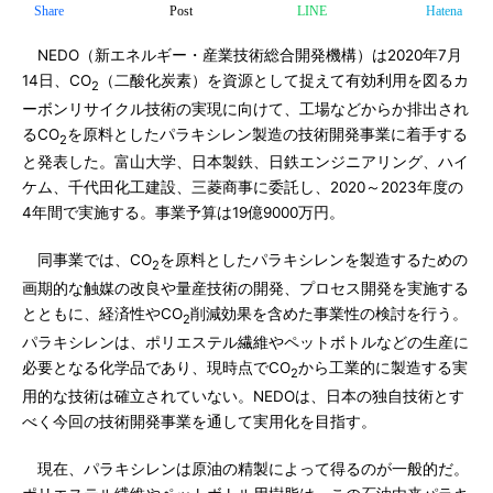
Share
Post
LINE
Hatena
NEDO（新エネルギー・産業技術総合開発機構）は2020年7月
14日、CO
（二酸化炭素）を資源として捉えて有効利用を図るカ
2
ーボンリサイクル技術の実現に向けて、工場などからか排出され
るCO
を原料としたパラキシレン製造の技術開発事業に着手する
2
と発表した。富山大学、日本製鉄、日鉄エンジニアリング、ハイ
ケム、千代田化工建設、三菱商事に委託し、2020～2023年度の
4年間で実施する。事業予算は19億9000万円。
同事業では、CO
を原料としたパラキシレンを製造するための
2
画期的な触媒の改良や量産技術の開発、プロセス開発を実施する
とともに、経済性やCO
削減効果を含めた事業性の検討を行う。
2
パラキシレンは、ポリエステル繊維やペットボトルなどの生産に
必要となる化学品であり、現時点でCO
から工業的に製造する実
2
用的な技術は確立されていない。NEDOは、日本の独自技術とす
べく今回の技術開発事業を通して実用化を目指す。
現在、パラキシレンは原油の精製によって得るのが一般的だ。