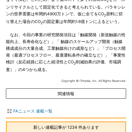
2
ンリサイクルとして固定化できると考えられている。パラキシレ
ンの世界需要は年間約4900万トンで、仮に全てをCO
原料に切
2
り替えた場合のCO
の固定量は年間約1.6億トンに上るという。
2
なお、今回の事業の研究開発項目は「触媒開発（新規触媒の性
能向上、長寿命化など）」「 触媒のスケールアップ開発（触媒
構成成分の大量合成、工業触媒向けの成形など）」「プロセス開
発（最適プロセスフロー、最適運転条件の確立など）」「事業性
検討（反応経路に応じた経済性とCO
削減効果の評価、市場調
2
査）」の4つから成る。
Copyright © ITmedia, Inc. All Rights Reserved.
関連情報
FAニュース 連載一覧
新しい連載記事が 1234 件あります