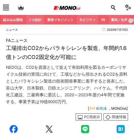
組み込み開発
メカ設計
製造マネジメント
モビリティ
FA
素材／化学
ニュース
2020年7月15日
FAニュース
工場排出CO2からパラキシレンを製造、年間約1.6
億トンのCO2固定化が可能に
NEDOは、CO2を資源として捉えて有効利用を図るカーボンリサ
イクル技術の実現に向けて、工場などから排出されるCO2を原料
としたパラキシレン製造の技術開発事業に着手すると発表した。
富山大学、日本製鉄、日鉄エンジニアリング、ハイケム、千代田
化工建設、三菱商事に委託し、2020～2023年度の4年間で実施
する。事業予算は19億9000万円。
[
朴尚洙
，MONOist]
PC用表示
関連情報