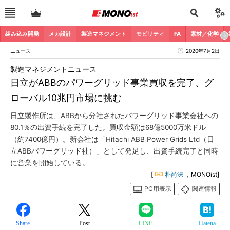
組み込み開発
メカ設計
製造マネジメント
モビリティ
FA
素材／化学
ニュース
2020年7月2日
製造マネジメントニュース
日立がABBのパワーグリッド事業買収を完了、グ
ローバル10兆円市場に挑む
日立製作所は、ABBから分社されたパワーグリッド事業会社への
80.1％の出資手続を完了した。買収金額は68億5000万米ドル
（約7400億円）。新会社は「Hitachi ABB Power Grids Ltd（日
立ABBパワーグリッド社）」として発足し、出資手続完了と同時
に営業を開始している。
[
朴尚洙
，MONOist]
PC用表示
関連情報
Share
Post
LINE
Hatena