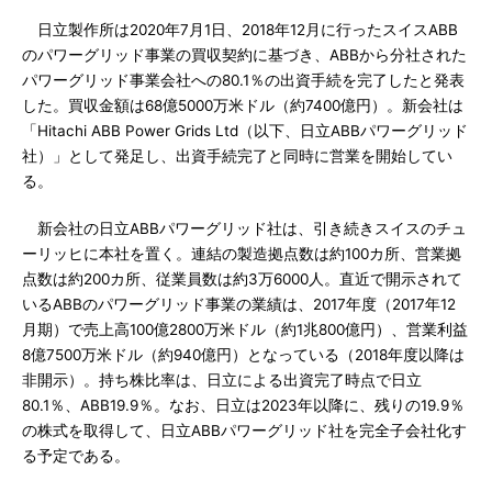
日立製作所は2020年7月1日、2018年12月に行ったスイスABB
のパワーグリッド事業の買収契約に基づき、ABBから分社された
パワーグリッド事業会社への80.1％の出資手続を完了したと発表
した。買収金額は68億5000万米ドル（約7400億円）。新会社は
「Hitachi ABB Power Grids Ltd（以下、日立ABBパワーグリッド
社）」として発足し、出資手続完了と同時に営業を開始してい
る。
新会社の日立ABBパワーグリッド社は、引き続きスイスのチュ
ーリッヒに本社を置く。連結の製造拠点数は約100カ所、営業拠
点数は約200カ所、従業員数は約3万6000人。直近で開示されて
いるABBのパワーグリッド事業の業績は、2017年度（2017年12
月期）で売上高100億2800万米ドル（約1兆800億円）、営業利益
8億7500万米ドル（約940億円）となっている（2018年度以降は
非開示）。持ち株比率は、日立による出資完了時点で日立
80.1％、ABB19.9％。なお、日立は2023年以降に、残りの19.9％
の株式を取得して、日立ABBパワーグリッド社を完全子会社化す
る予定である。