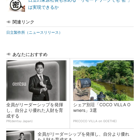
日立の東原社長も求める「リモートワークでも“密”」
は実現できるか
関連リンク
日立製作所（ニュースリリース）
あなたにおすすめ
全員がリーダーシップを発揮
シェア別荘「COCO VILLA O
し、自分より優れた人財を育
wners」3選
成する
PR(dentsu Japan)
PR(COCO VILLA on GOETHE)
全員がリーダーシップを発揮し、自分より優れ
た人財を育成する