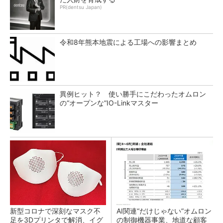
PR(dentsu Japan)
令和8年熊本地震による工場への影響まとめ
異例ヒット？ 使い勝手にこだわったオムロン
の“オープンな”IO-Linkマスター
新型コロナで深刻なマスク不
AI関連“だけじゃない”オムロン
足を3Dプリンタで解消、イグ
の制御機器事業、地道な顧客