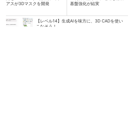
アスが3Dマスクを開発
基盤強化が結実
【レベル14】生成AIを味方に、3D CADを使い
こなそう！
【見城徹×藤田晋】AI時代でも変わらない経営
者の本質
PR(FINCHI on GOETHE)
「取りあえずボルトで固定」は禁物 締結部設
計で押さえるべき基本