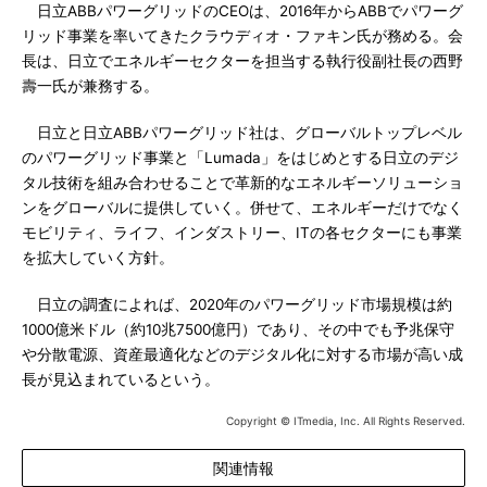
日立ABBパワーグリッドのCEOは、2016年からABBでパワーグ
リッド事業を率いてきたクラウディオ・ファキン氏が務める。会
長は、日立でエネルギーセクターを担当する執行役副社長の西野
壽一氏が兼務する。
日立と日立ABBパワーグリッド社は、グローバルトップレベル
のパワーグリッド事業と「Lumada」をはじめとする日立のデジ
タル技術を組み合わせることで革新的なエネルギーソリューショ
ンをグローバルに提供していく。併せて、エネルギーだけでなく
モビリティ、ライフ、インダストリー、ITの各セクターにも事業
を拡大していく方針。
日立の調査によれば、2020年のパワーグリッド市場規模は約
1000億米ドル（約10兆7500億円）であり、その中でも予兆保守
や分散電源、資産最適化などのデジタル化に対する市場が高い成
長が見込まれているという。
Copyright © ITmedia, Inc. All Rights Reserved.
関連情報