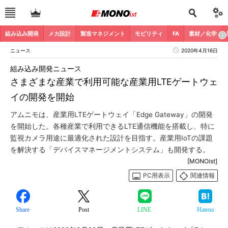
組み込み開発
メカ設計
製造マネジメント
モビリティ
FA
素材／化学
ニュース
2020年4月16日
組み込み開発ニュース
さまざまな産業で利用可能な産業用LTEゲートウェ
イの開発を開始
アムニモは、産業用LTEゲートウェイ「Edge Gateway」の開発
を開始した。各種産業で利用できるLTE通信機能を搭載し、特に
監視カメラ用途に最適化された設計を目指す。産業用IoTの課題
を解決する「デバイスマネージメントシステム」も開発する。
[MONOist]
PC用表示
関連情報
Share
Post
LINE
Hatena