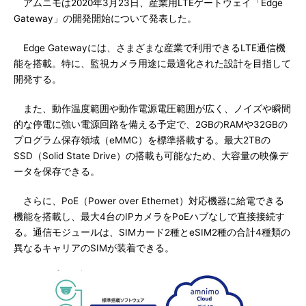
アムニモは2020年3月23日、産業用LTEゲートウェイ「Edge
Gateway」の開発開始について発表した。
Edge Gatewayには、さまざまな産業で利用できるLTE通信機
能を搭載。特に、監視カメラ用途に最適化された設計を目指して
開発する。
また、動作温度範囲や動作電源電圧範囲が広く、ノイズや瞬間
的な停電に強い電源回路を備える予定で、2GBのRAMや32GBの
プログラム保存領域（eMMC）を標準搭載する。最大2TBの
SSD（Solid State Drive）の搭載も可能なため、大容量の映像デ
ータを保存できる。
さらに、PoE（Power over Ethernet）対応機器に給電できる
機能を搭載し、最大4台のIPカメラをPoEハブなしで直接接続す
る。通信モジュールは、SIMカード2種とeSIM2種の合計4種類の
異なるキャリアのSIMが装着できる。