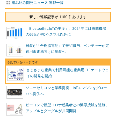
組み込み開発ニュース 連載一覧
新しい連載記事が 1169 件あります
「BluetoothはIoTの主役」、2024年には搭載機器
の66％がPCやスマホ以外に
日産が「全樹脂電池」で技術供与、ベンチャーが定
置用蓄電池向けに量産へ
さまざまな産業で利用可能な産業用LTEゲートウェ
イの開発を開始
ソニーセミコンと業務提携、IoTエンジンをグロー
バル提供へ
ビーコンで新型コロナ感染者との濃厚接触を追跡、
アップルとグーグルが共同開発