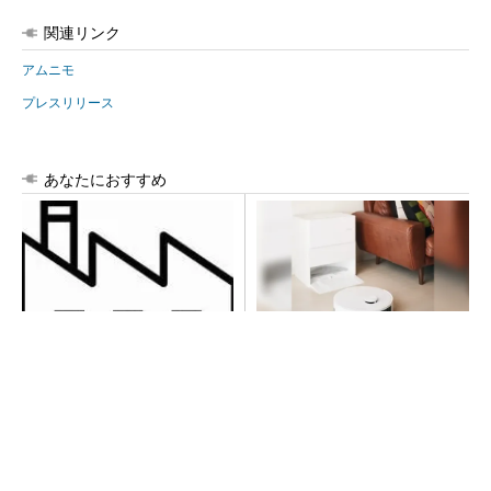
関連リンク
アムニモ
プレスリリース
あなたにおすすめ
令和8年熊本地震による工場へ
100℃でモップ洗浄、圧倒的
の影響まとめ
な吸引力…今注目のロボット掃
除機
PR(Dreame)
異例ヒット？ 使い勝手にこだわったオムロン
の“オープンな”IO-Linkマスター