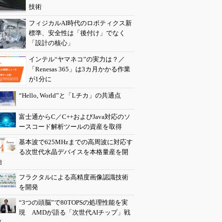
技術
フィジカルAI時代のロボティクス新
標準、安全性は「後付け」でなく
「設計の核心」
インテル“ヤマネコ”の実力は？／
「Renesas 365」は3カ月かかる作業
が1分に
“Hello, World”と「Lチカ」の共通点
富士通からC／C++およびJava対応のソ
ースコード解析ツールの資産を取得
基本波で625MHzまでの高周波に対応す
る次世代水晶デバイスを本格量産を開
始
フラクタルによる高精度画像認識技術
を開発
“3つの頭脳”で80TOPSの処理性能を実
現 AMDが語る「次世代AIチップ」戦