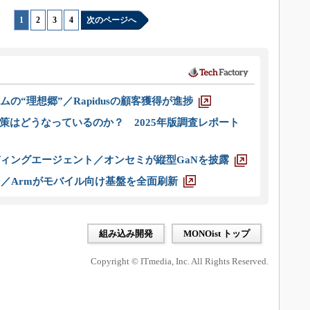
1
|
2
|
3
|
4
次のページへ
ムの“理想郷”／Rapidusの顧客獲得が進捗
策はどうなっているのか？ 2025年版調査レポート
ディングエージェント／オンセミが縦型GaNを披露
ス／Armがモバイル向け基盤を全面刷新
組み込み開発
MONOist トップ
Copyright © ITmedia, Inc. All Rights Reserved.