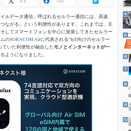
見る
Share
3Dプリンタ
産業オープンネット展
デジタルツインとCAE
イルデータ通信」呼ばれるセルラー通信には、高速、
S＆OP
もつながる」という利便性があります。これまでは、主
インダストリー4.0
、そしてスマートフォンを中心に発展してきたセルラー
イノベーション
コムの
SORACOM Air
に代表される“IoT向けのセルラー
っていた利便性が融合した
モノとインターネットが一
製造業ビッグデータ
れるようになりました。
メイドインジャパン
植物工場
知財マネジメント
海外生産
グローバル設計・開発
制御セキュリティ
新型コロナへの対応