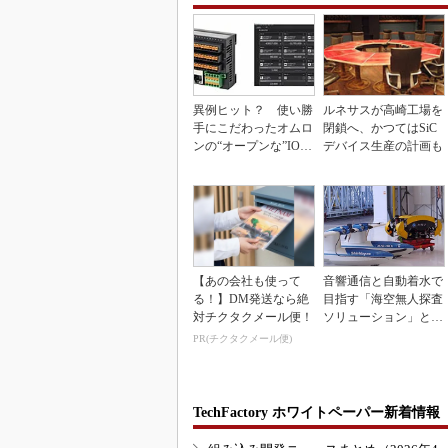
異例ヒット？ 使い勝
ルネサスが高崎工場を
手にこだわったオムロ
閉鎖へ、かつてはSiC
ンの“オープンな”IO-L
デバイス生産の計画も
inkマスター
【あの会社も使って
音響通信と自動着水で
る！】DM発送なら絶
目指す「海空無人探査
対チクタクメール便！
ソリューション」とは
何か
PR(チクタクメール便)
TechFactory ホワイトペーパー新着情報