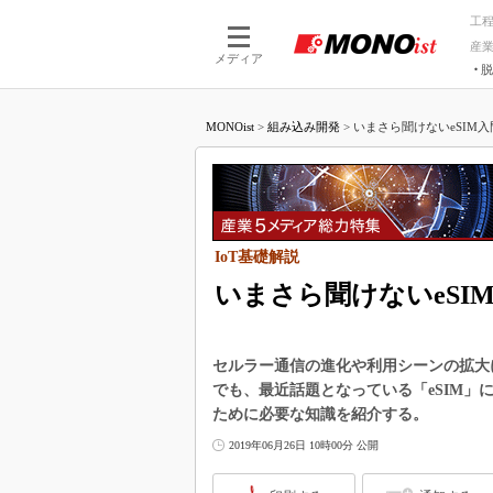
工
産
メディア
脱
つながる技術
AI×技術
MONOist
>
組み込み開発
>
いまさら聞けないeSIM入門：
つながる工場
AI×設備
つながるサービ
Physical
IoT基礎解説
いまさら聞けないeSI
セルラー通信の進化や利用シーンの拡大に
でも、最近話題となっている「eSIM
ために必要な知識を紹介する。
2019年06月26日 10時00分 公開