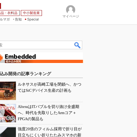
薬品・衣料品
中小製造業
マイページ
ルマガ
告知
Special
込み開発の記事ランキング
ルネサスが高崎工場を閉鎖へ、かつ
てはSiCデバイス生産の計画も
AlteraはITバブルを切り抜け全盛期
へ、時代を先取りしたArmコア＋
FPGAの製品も
強度20倍のフィルム採用で折り目が
目立ちにくい折りたたみスマホの新