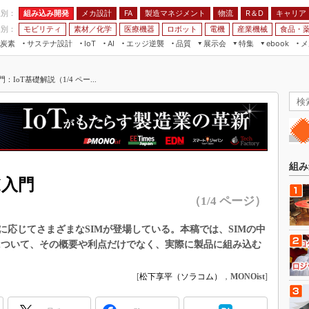
程別：
組み込み開発
メカ設計
製造マネジメント
物流
R＆D
キャリア
FA
業別：
モビリティ
素材／化学
医療機器
ロボット
電機
産業機械
食品・
炭素
サステナ設計
エッジ逆襲
品質
展示会
特集
メ
IoT
AI
ebook
伝承
組み込み開発
CEATEC
読者調査まとめ
編集後記
IoT基礎解説（1/4 ペー...
JIMTOF
保全
メカ設計
つながるクルマ
組込み/エッジ コンピューティング
ス
 AI
製造マネジメント
5G
展＆IoT/5Gソリューション展
VR／AR
FA
IIFES
モビリティ
フィールドサービス
国際ロボット展
素材／化学
FPGA
組み
ジャパンモビリティショー
M入門
組み込み画像技術
TECHNO-FRONTIER
（1/4 ページ）
組み込みモデリング
人テク展
応じてさまざまなSIMが登場している。本稿では、SIMの中
Windows Embedded
スマート工場EXPO
」について、その概要や利点だけでなく、実際に製品に組み込む
車載ソフト開発
EdgeTech+
ISO26262
[
松下享平（ソラコム）
，
MONOist
]
日本ものづくりワールド
無償設計ツール
AUTOMOTIVE WORLD