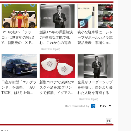
BYDの軽EV「ラッ
創業125年の課題解決
狭小な駐車場に、シャ
コ」は世界初の軽SD
力×多様な才能で挑
ープがポールカメラ式
V、新開発の「X-PAC
む、これからの電通
製品発表 市場シェア
K」に電動システ...
10％目指す
PR(dentsu Japan)
日産が新型「エルグラ
新型コロナで深刻なマ
全員がリーダーシップ
ンド」を発売、「AU
スク不足を3Dプリン
を発揮し、自分より優
TECH」は8月上旬に
タで解消、イグアスが
れた人財を育成する
市場投入へ
3Dマスクを開発
PR(dentsu Japan)
Recommended by
PR