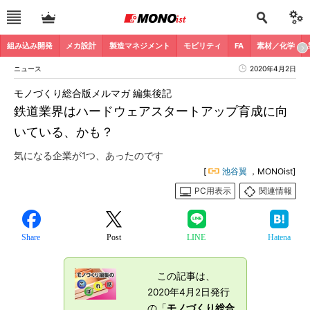
組み込み開発
メカ設計
製造マネジメント
モビリティ
FA
素材／化学
ニュース
2020年4月2日
モノづくり総合版メルマガ 編集後記
鉄道業界はハードウェアスタートアップ育成に向
いている、かも？
気になる企業が1つ、あったのです
[
池谷翼
，MONOist]
PC用表示
関連情報
Share
Post
LINE
Hatena
この記事は、
2020年4月2日発行
の「
モノづくり総合