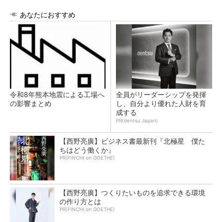
あなたにおすすめ
令和8年熊本地震による工場へ
全員がリーダーシップを発揮
の影響まとめ
し、自分より優れた人財を育
成する
PR(dentsu Japan)
【西野亮廣】ビジネス書最新刊『北極星 僕た
ちはどう働くか』
PR(FINCHI on GOETHE)
【西野亮廣】つくりたいものを追求できる環境
の作り方とは
PR(FINCHI on GOETHE)