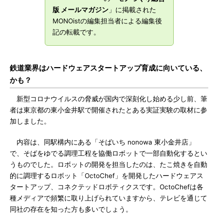
版 メールマガジン
」に掲載された
MONOistの編集担当者による編集後
記の転載です。
鉄道業界はハードウェアスタートアップ育成に向いている、
かも？
新型コロナウイルスの脅威が国内で深刻化し始める少し前、筆
者は東京都の東小金井駅で開催されたとある実証実験の取材に参
加しました。
内容は、同駅構内にある「そばいち nonowa 東小金井店」
で、そばをゆでる調理工程を協働ロボットで一部自動化するとい
うものでした。ロボットの開発を担当したのは、たこ焼きを自動
的に調理するロボット「OctoChef」を開発したハードウェアス
タートアップ、コネクテッドロボティクスです。OctoChefは各
種メディアで頻繁に取り上げられていますから、テレビを通じて
同社の存在を知った方も多いでしょう。