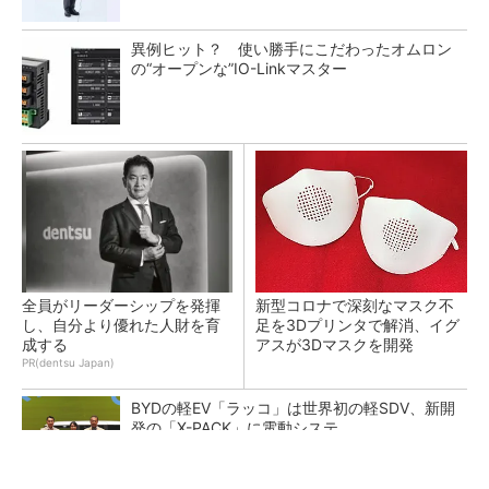
異例ヒット？ 使い勝手にこだわったオムロン
の“オープンな”IO-Linkマスター
全員がリーダーシップを発揮
新型コロナで深刻なマスク不
し、自分より優れた人財を育
足を3Dプリンタで解消、イグ
成する
アスが3Dマスクを開発
PR(dentsu Japan)
BYDの軽EV「ラッコ」は世界初の軽SDV、新開
発の「X-PACK」に電動システ...