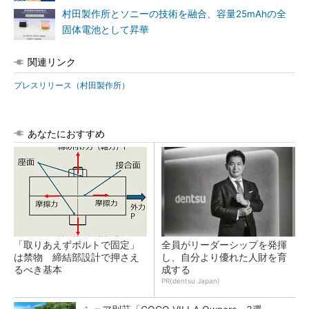
村田製作所とソニーの技術を融合、容量25mAhの全
固体電池として昇華
関連リンク
プレスリリース（村田製作所）
あなたにおすすめ
「取りあえずボルトで固定」
全員がリーダーシップを発揮
は禁物 締結部設計で押さえ
し、自分より優れた人財を育
るべき基本
成する
PR(dentsu Japan)