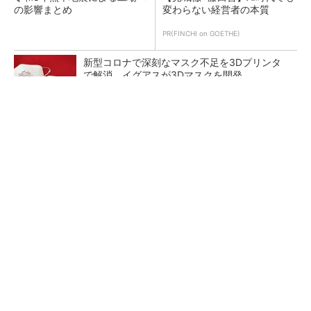
の影響まとめ
変わらない経営者の本質
PR(FINCHI on GOETHE)
新型コロナで深刻なマスク不足を3Dプリンタ
で解消、イグアスが3Dマスクを開発
【レベル14】生成AIを味方に、3D CADを使い
こなそう！
狭小な駐車場に、シャープがポールカメラ式製
品発表 市場シェア10％目指す