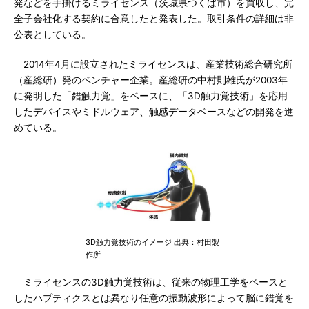
発などを手掛けるミライセンス（茨城県つくば市）を買収し、完
全子会社化する契約に合意したと発表した。取引条件の詳細は非
公表としている。
2014年4月に設立されたミライセンスは、産業技術総合研究所
（産総研）発のベンチャー企業。産総研の中村則雄氏が2003年
に発明した「錯触力覚」をベースに、「3D触力覚技術」を応用
したデバイスやミドルウェア、触感データベースなどの開発を進
めている。
3D触力覚技術のイメージ 出典：村田製
作所
ミライセンスの3D触力覚技術は、従来の物理工学をベースと
したハプティクスとは異なり任意の振動波形によって脳に錯覚を