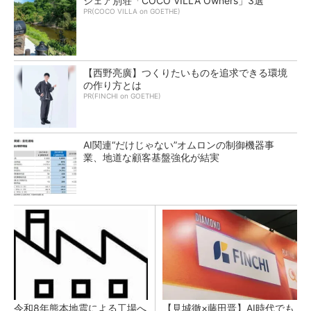
シェア別荘「COCO VILLA Owners」3選
PR(COCO VILLA on GOETHE)
【西野亮廣】つくりたいものを追求できる環境
の作り方とは
PR(FINCHI on GOETHE)
AI関連“だけじゃない”オムロンの制御機器事
業、地道な顧客基盤強化が結実
令和8年熊本地震による工場へ
【見城徹×藤田晋】AI時代でも