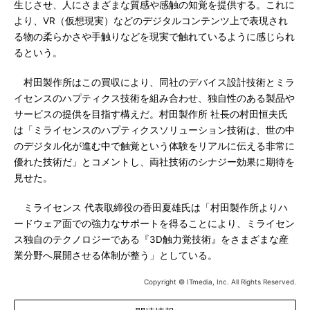
生じさせ、人にさまざまな質感や感触の知覚を提供する。これに
より、VR（仮想現実）などのデジタルコンテンツ上で表現され
る物の柔らかさや手触りなどを現実で触れているように感じられ
るという。
村田製作所はこの買収により、同社のデバイス設計技術とミラ
イセンスのハプティクス技術を組み合わせ、独自性のある製品や
サービスの提供を目指す構えだ。村田製作所 社長の村田恒夫氏
は「ミライセンスのハプティクスソリューション技術は、世の中
のデジタル化が進む中で触覚という体験をリアルに伝える非常に
優れた技術だ」とコメントし、両社技術のシナジー効果に期待を
見せた。
ミライセンス 代表取締役の香田夏雄氏は「村田製作所よりハ
ードウェア面での強力なサポートを得ることにより、ミライセン
ス独自のテクノロジーである『3D触力覚技術』をさまざまな産
業分野へ展開させる体制が整う」としている。
Copyright © ITmedia, Inc. All Rights Reserved.