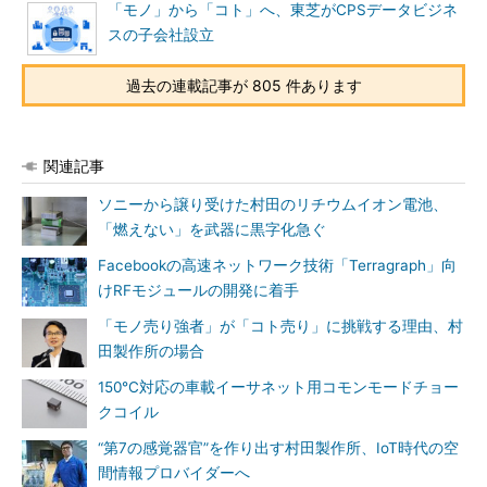
「モノ」から「コト」へ、東芝がCPSデータビジネ
スの子会社設立
過去の連載記事が 805 件あります
関連記事
ソニーから譲り受けた村田のリチウムイオン電池、
「燃えない」を武器に黒字化急ぐ
Facebookの高速ネットワーク技術「Terragraph」向
けRFモジュールの開発に着手
「モノ売り強者」が「コト売り」に挑戦する理由、村
田製作所の場合
150℃対応の車載イーサネット用コモンモードチョー
クコイル
“第7の感覚器官”を作り出す村田製作所、IoT時代の空
間情報プロバイダーへ