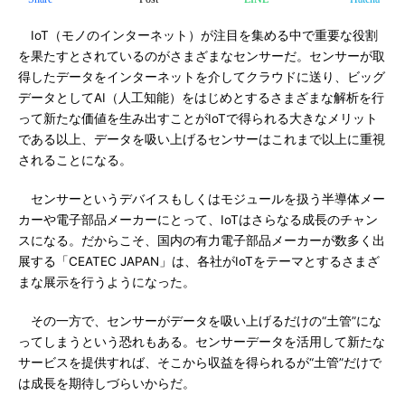
IoT（モノのインターネット）が注目を集める中で重要な役割
を果たすとされているのがさまざまなセンサーだ。センサーが取
得したデータをインターネットを介してクラウドに送り、ビッグ
データとしてAI（人工知能）をはじめとするさまざまな解析を行
って新たな価値を生み出すことがIoTで得られる大きなメリット
である以上、データを吸い上げるセンサーはこれまで以上に重視
されることになる。
センサーというデバイスもしくはモジュールを扱う半導体メー
カーや電子部品メーカーにとって、IoTはさらなる成長のチャン
スになる。だからこそ、国内の有力電子部品メーカーが数多く出
展する「CEATEC JAPAN」は、各社がIoTをテーマとするさまざ
まな展示を行うようになった。
その一方で、センサーがデータを吸い上げるだけの“土管”にな
ってしまうという恐れもある。センサーデータを活用して新たな
サービスを提供すれば、そこから収益を得られるが“土管”だけで
は成長を期待しづらいからだ。