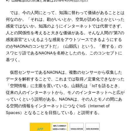
※）山縣敬彦氏の所属と肩書は2018年4月時点のもの
では、今の人間にとって、知識に替わって価値があることとは
何なのか。「それは、勘がいいとか、空気が読めるとかといった
感覚ではないか。知識のようにインターネットでは代替できず、
人との関係性を考えると大きな価値がある。そんな人間の“第7の
感覚器官”といえるような感覚をアウトソースできるようにする
のがNAONAのコンセプトだ」（山縣氏）という。「察する」の
スワヒリ語であるNAONAを名称としたのも、このコンセプトに
基づく。
仮想センサーであるNAONAは、複数のセンサーから収集した
データを解析することで、これまでは取得／定量化できなかった
「空間情報」に主眼を置いている。山縣氏は「IoTを語るとき、
従来の人のインターネットから、モノのインターネットへと広が
っていくという説明がある。NAONAは、その人とモノの間にあ
る空間の情報をインターネットにつなぐIoS（Internet of
Spaces）となることを目指している」と説明する。