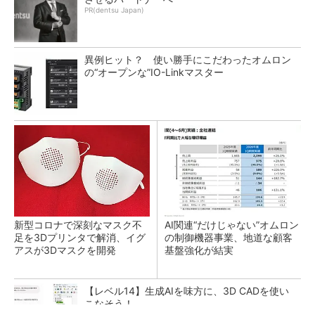
PR(dentsu Japan)
異例ヒット？ 使い勝手にこだわったオムロン
の“オープンな”IO-Linkマスター
新型コロナで深刻なマスク不
AI関連“だけじゃない”オムロン
足を3Dプリンタで解消、イグ
の制御機器事業、地道な顧客
アスが3Dマスクを開発
基盤強化が結実
【レベル14】生成AIを味方に、3D CADを使い
こなそう！