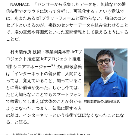
NAONAは、「センサーから収集したデータを、無線などの通
信技術でクラウドに送って分析し、可視化する」という意味で
は、あまたあるIoTプラットフォームと変わらない。独自のコン
セプトといえるのが、複数のセンサーデータを組み合わせること
で、場の空気や雰囲気といった空間情報として扱えるようにする
ことだ。
村田製作所 技術・事業開発本部 IoTプ
ロジェクト推進室 IoTプロジェクト推進
※）
1課 シニアマネージャー
の山縣敬彦氏
は「インターネットの普及前、人間にと
っては、覚えていること、知っているこ
とに高い価値があった。しかし今では、
たとえ知らないことでもスマートフォン
で検索してしまえば大体のことが分かる
村田製作所の山縣敬彦氏
ようになった。つまり、知識に関する人
の差は、インターネットという技術でほぼなくなったことにな
る」と語る。