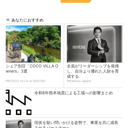
あなたにおすすめ
シェア別荘「COCO VILLA O
全員がリーダーシップを発揮
wners」3選
し、自分より優れた人財を育
成する
PR(COCO VILLA on GOETHE)
PR(dentsu Japan)
令和8年熊本地震による工場への影響まとめ
現状を疑い問いかける姿勢で、事業を共に成長
させるパートナーへ