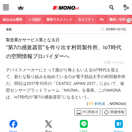
組み込み開発
メカ設計
製造マネジメント
モビリティ
FA
素材／化学
連載
2018年7月11日
製造業がサービス業となる日
“第7の感覚器官”を作り出す村田製作所、IoT時代
の空間情報プロバイダーへ
（1/2 ページ）
デバイスメーカーにとって曲がり角ともいえるIoT時代を迎え
て、新たな取り組みを始めているのが電子部品大手の村田製作所
だ。同社は2017年10月の「CEATEC JAPAN 2017」において、仮
想センサープラットフォーム「NAONA」を発表。このNAONA
は、IoT時代の“第7の感覚器官”になるという。
[
朴尚洙
，MONOist]
PC用表示
関連情報
Share
Post
LINE
Hatena