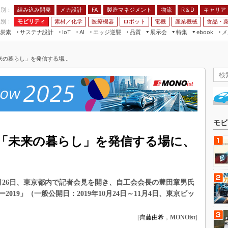
程別：
組み込み開発
メカ設計
製造マネジメント
物流
R＆D
キャリア
FA
業別：
モビリティ
素材／化学
医療機器
ロボット
電機
産業機械
食品・
炭素
サステナ設計
エッジ逆襲
品質
展示会
特集
メ
IoT
AI
ebook
伝承
組み込み開発
CEATEC
読者調査まとめ
編集後記
の暮らし」を発信する場...
JIMTOF
保全
メカ設計
つながるクルマ
組込み/エッジ コンピューティング
ス
 AI
製造マネジメント
5G
展＆IoT/5Gソリューション展
VR／AR
FA
IIFES
モビリティ
フィールドサービス
国際ロボット展
素材／化学
FPGA
モビ
ジャパンモビリティショー
組み込み画像技術
「未来の暮らし」を発信する場に、
TECHNO-FRONTIER
組み込みモデリング
人テク展
Windows Embedded
スマート工場EXPO
9月26日、東京都内で記者会見を開き、自工会会長の豊田章男氏
車載ソフト開発
EdgeTech+
019」（一般公開日：2019年10月24日～11月4日、東京ビッ
ISO26262
日本ものづくりワールド
無償設計ツール
[
齊藤由希
，
MONOist
]
AUTOMOTIVE WORLD