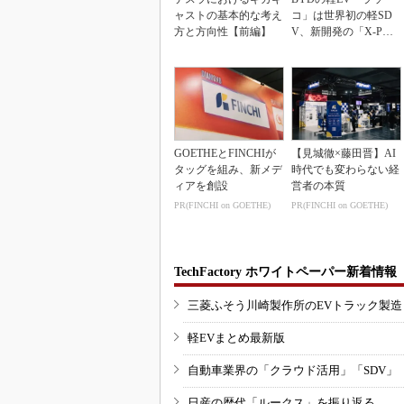
ャストの基本的な考え
コ」は世界初の軽SD
方と方向性【前編】
V、新開発の「X-PAC
K」に電動システ...
GOETHEとFINCHIが
【見城徹×藤田晋】AI
タッグを組み、新メデ
時代でも変わらない経
ィアを創設
営者の本質
PR(FINCHI on GOETHE)
PR(FINCHI on GOETHE)
TechFactory ホワイトペーパー新着情報
三菱ふそう川崎製作所のEVトラック製
軽EVまとめ最新版
自動車業界の「クラウド活用」「SDV」
日産の歴代「ルークス」を振り返る