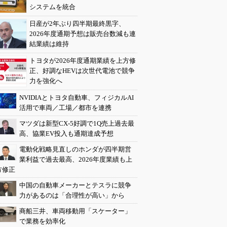
システムを統合
日産が2年ぶり四半期最終黒字、
2026年度通期予想は販売台数減も連
結業績は維持
トヨタが2026年度通期業績を上方修
正、好調なHEVは次世代電池で競争
力を強化へ
NVIDIAとトヨタ自動車、フィジカルAI
活用で車両／工場／都市を連携
マツダは新型CX-5好調で1Q売上過去最
高、協業EV投入も通期達成予想
電動化戦略見直しのホンダが四半期営
業利益で過去最高、2026年度業績も上
方修正
中国の自動車メーカーとテスラに競争
力があるのは「合理性が高い」から
商船三井、車両移動用「スケーター」
で業務を効率化