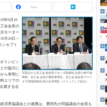
3Dプリンタ
産業オープンネット展
Share
デジタルツインとCAE
S＆OP
9年9月26
インダストリー4.0
自工会会長の
イノベーション
東京モーター
10月24日～
製造業ビッグデータ
コンセプト
メイドインジャパン
植物工場
知財マネジメント
、オリンピッ
会との協力に
海外生産
写真左から自工会 副会長でホンダ取締役 会長の神子柴
海から有明に
グローバル設計・開発
寿昭、自工会 会長の豊田章男氏、自工会 副会長でマツ
無料エリアの
ダ 代表取締役社長の丸本明氏（クリックして拡大）
制御セキュリティ
。出展する企
新型コロナへの対応
経済界協議会との連携は、豊田氏が同協議会の会長も