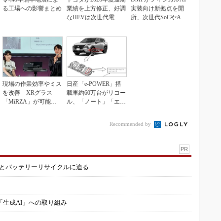
る工場への影響まとめ
業績を上方修正、好調
実装向け新拠点を開
なHEVは次世代電池
所、次世代SoCやAM
で競争力を強化へ
Rデモを披露
現場の作業効率やミス
日産「e-POWER」搭
を改善 XRグラス
載車約60万台がリコー
「MiRZA」が可能に
ル、「ノート」「エク
するピッキングDX
ストレイル」な...
の...
Recommended by
PR
造とバッテリーリサイクルに迫る
「生成AI」への取り組み