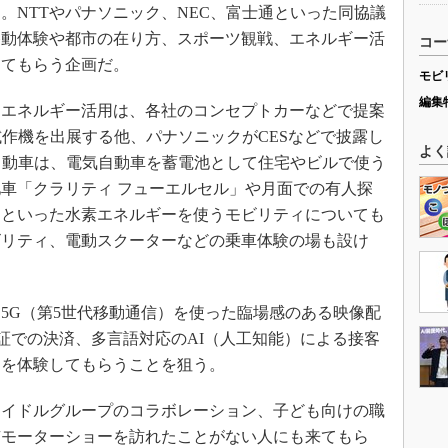
。NTTやパナソニック、NEC、富士通といった同協議
移動体験や都市の在り方、スポーツ観戦、エネルギー活
コー
してもらう企画だ。
モビ
編集
エネルギー活用は、各社のコンセプトカーなどで提案
試作機を出展する他、パナソニックがCESなどで披露し
よく
産自動車は、電気自動車を蓄電池として住宅やビルで使う
車「クラリティ フューエルセル」や月面での有人探
」といった水素エネルギーを使うモビリティについても
ビリティ、電動スクーターなどの乗車体験の場も設け
G（第5世代移動通信）を使った臨場感のある映像配
認証での決済、多言語対応のAI（人工知能）による接客
常を体験してもらうことを狙う。
イドルグループのコラボレーション、子ども向けの職
京モーターショーを訪れたことがない人にも来てもら