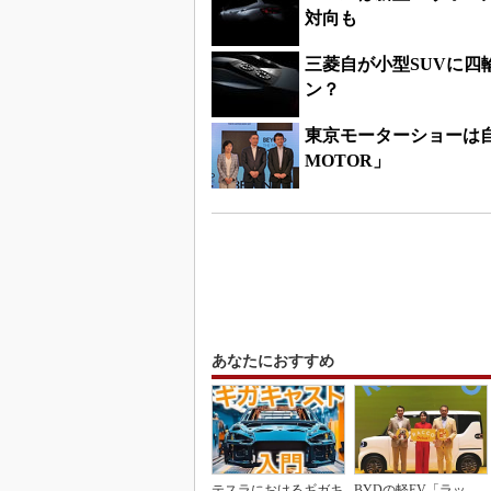
対向も
三菱自が小型SUVに四
ン？
東京モーターショーは自
MOTOR」
あなたにおすすめ
テスラにおけるギガキ
BYDの軽EV「ラッ