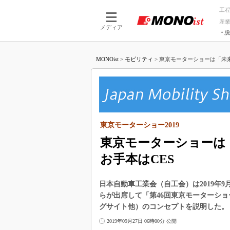
工
産
メディア
脱
つながる技術
AI×技術
MONOist
>
モビリティ
>
東京モーターショーは「未来
つながる工場
AI×設備
つながるサービ
Physical
東京モーターショー2019
東京モーターショーは
お手本はCES
日本自動車工業会（自工会）は2019年
らが出席して「第46回東京モーターショー2
グサイト他）のコンセプトを説明した。
2019年09月27日 06時00分 公開