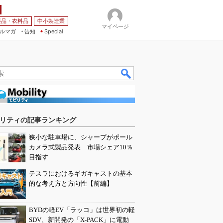
薬品・衣料品
中小製造業
マイページ
ルマガ
告知
Special
リティの記事ランキング
狭小な駐車場に、シャープがポール
カメラ式製品発表 市場シェア10％
目指す
テスラにおけるギガキャストの基本
的な考え方と方向性【前編】
BYDの軽EV「ラッコ」は世界初の軽
SDV、新開発の「X-PACK」に電動