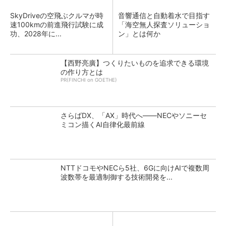
SkyDriveの空飛ぶクルマが時
音響通信と自動着水で目指す
速100kmの前進飛行試験に成
「海空無人探査ソリューショ
功、2028年に...
ン」とは何か
【西野亮廣】つくりたいものを追求できる環境
の作り方とは
PR(FINCHI on GOETHE)
さらばDX、「AX」時代へ――NECやソニーセ
ミコン描くAI自律化最前線
NTTドコモやNECら5社、6Gに向けAIで複数周
波数帯を最適制御する技術開発を...