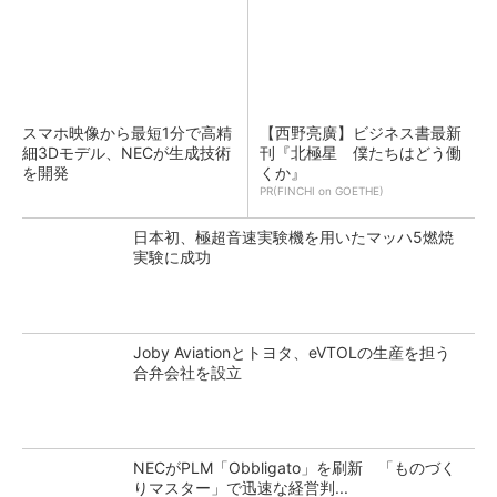
スマホ映像から最短1分で高精
【西野亮廣】ビジネス書最新
細3Dモデル、NECが生成技術
刊『北極星 僕たちはどう働
を開発
くか』
PR(FINCHI on GOETHE)
日本初、極超音速実験機を用いたマッハ5燃焼
実験に成功
Joby Aviationとトヨタ、eVTOLの生産を担う
合弁会社を設立
NECがPLM「Obbligato」を刷新 「ものづく
りマスター」で迅速な経営判...