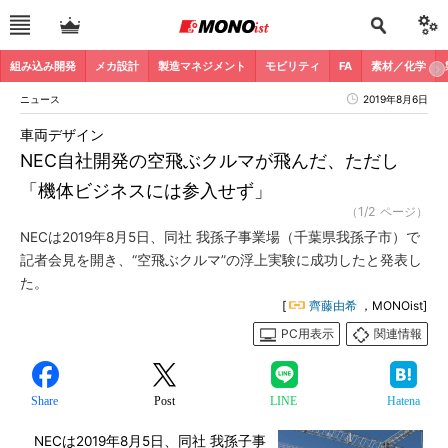
組み込み開発
メカ設計
製造マネジメント
モビリティ
FA
素材／化学
ニュース
2019年8月6日
車両デザイン
NEC自社開発の空飛ぶクルマが飛んだ、ただし
「機体ビジネスには参入せず」
（1/2 ページ）
NECは2019年8月5日、同社 我孫子事業場（千葉県我孫子市）で
記者会見を開き、“空飛ぶクルマ”の浮上実験に成功したと発表し
た。
[
齊藤由希
，MONOist]
PC用表示
関連情報
Share
Post
LINE
Hatena
NECは2019年8月5日、同社 我孫子事