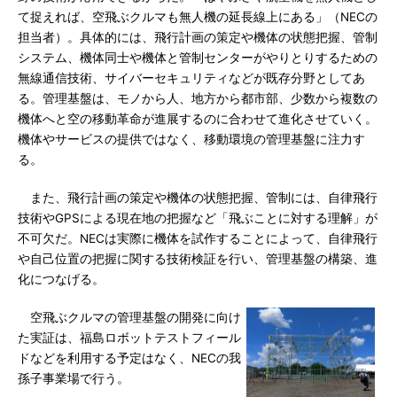
て捉えれば、空飛ぶクルマも無人機の延長線上にある」（NECの
担当者）。具体的には、飛行計画の策定や機体の状態把握、管制
システム、機体同士や機体と管制センターがやりとりするための
無線通信技術、サイバーセキュリティなどが既存分野としてあ
る。管理基盤は、モノから人、地方から都市部、少数から複数の
機体へと空の移動革命が進展するのに合わせて進化させていく。
機体やサービスの提供ではなく、移動環境の管理基盤に注力す
る。
また、飛行計画の策定や機体の状態把握、管制には、自律飛行
技術やGPSによる現在地の把握など「飛ぶことに対する理解」が
不可欠だ。NECは実際に機体を試作することによって、自律飛行
や自己位置の把握に関する技術検証を行い、管理基盤の構築、進
化につなげる。
空飛ぶクルマの管理基盤の開発に向け
た実証は、福島ロボットテストフィール
ドなどを利用する予定はなく、NECの我
孫子事業場で行う。