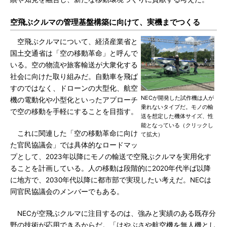
空飛ぶクルマの管理基盤構築に向けて、実機までつくる
空飛ぶクルマについて、経済産業省と
国土交通省は「空の移動革命」と呼んで
いる。空の物流や旅客輸送が大衆化する
社会に向けた取り組みだ。自動車を飛ば
すのではなく、ドローンの大型化、航空
NECが開発した試作機は人が
機の電動化や小型化といったアプローチ
乗れないタイプだ。モノの輸
で空の移動を手軽にすることを目指す。
送を想定した機体サイズ、性
能となっている（クリックし
これに関連した「空の移動革命に向け
て拡大）
た官民協議会」では具体的なロードマッ
プとして、2023年以降にモノの輸送で空飛ぶクルマを実用化す
ることを計画している。人の移動は段階的に2020年代半ば以降
に地方で、2030年代以降に都市部で実現したい考えだ。NECは
同官民協議会のメンバーでもある。
NECが空飛ぶクルマに注目するのは、強みと実績のある既存分
野の技術が応用できるからだ。「はやぶさや航空機を無人機とし