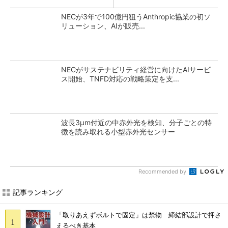
NECが3年で100億円狙うAnthropic協業の初ソ
リューション、AIが販売...
NECがサステナビリティ経営に向けたAIサービ
ス開始、TNFD対応の戦略策定を支...
波長3μm付近の中赤外光を検知、分子ごとの特
徴を読み取れる小型赤外光センサー
Recommended by
記事ランキング
「取りあえずボルトで固定」は禁物 締結部設計で押さ
えるべき基本