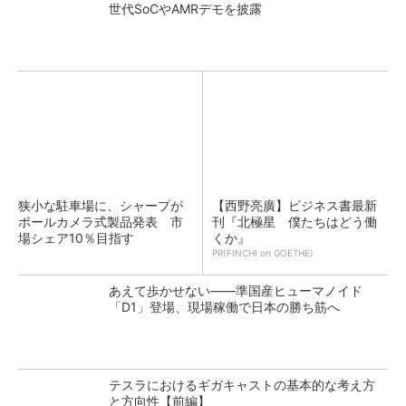
世代SoCやAMRデモを披露
狭小な駐車場に、シャープが
【西野亮廣】ビジネス書最新
ポールカメラ式製品発表 市
刊『北極星 僕たちはどう働
場シェア10％目指す
くか』
PR(FINCHI on GOETHE)
あえて歩かせない――準国産ヒューマノイド
「D1」登場、現場稼働で日本の勝ち筋へ
テスラにおけるギガキャストの基本的な考え方
と方向性【前編】