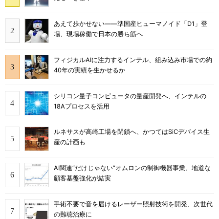
あえて歩かせない――準国産ヒューマノイド「D1」登
場、現場稼働で日本の勝ち筋へ
フィジカルAIに注力するインテル、組み込み市場での約
40年の実績を生かせるか
シリコン量子コンピュータの量産開発へ、インテルの
18Aプロセスを活用
ルネサスが高崎工場を閉鎖へ、かつてはSiCデバイス生
産の計画も
AI関連“だけじゃない”オムロンの制御機器事業、地道な
顧客基盤強化が結実
手術不要で音を届けるレーザー照射技術を開発、次世代
の難聴治療に