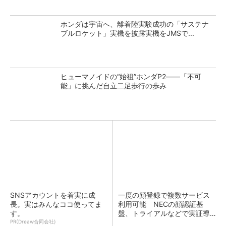
ホンダは宇宙へ、離着陸実験成功の「サステナ
ブルロケット」実機を披露実機をJMSで...
ヒューマノイドの“始祖”ホンダP2――「不可
能」に挑んだ自立二足歩行の歩み
SNSアカウントを着実に成
一度の顔登録で複数サービス
長。実はみんなココ使ってま
利用可能 NECの顔認証基
す。
盤、トライアルなどで実証導
入...
PR(Dreaw合同会社)