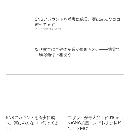
SNSアカウントを着実に成長。実はみんなココ
使ってます。
PR(Dreaw合同会社)
なぜ熊本に半導体産業が集まるのか――地震で
工場稼働停止相次ぐ
SNSアカウントを着実に成
マザックが最大加工径910mm
長。実はみんなココ使ってま
のCNC旋盤、大径および長尺
す。
ワーク向け