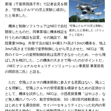
業場（千葉県我孫子市）で記者会見を開
き、“空飛ぶクルマ”の浮上実験に成功し
たと発表した。
機体と制御ソフトウェアはNECで自社
“空飛ぶクルマ”の浮上実験に
成功したと発表した（クリッ
開発したものだ。同事業場に機体検証を
クして拡大）
行うための施設を設置。その施設で、離
陸重量148kg、外形寸法が縦3.9×横3.7×高さ1.3mの機体を、地上
3mの高さまで自動で姿勢制御しながら浮上させた。NECは「既
存のドローンの姿勢制御技術は流用できなかったため、一から飛
ばし方を検討した。この機体の大きさで飛べたのがポイントだ」
（NEC ナショナルセキュリティソリューション事業部 事業部長
の岡田浩二氏）と語る。
ただ、空飛ぶクルマの機体開発に参入する意図はない。飛ぶこ
とを理解し、空飛ぶクルマの管理基盤を構築するための足掛かり
として、機体を試作した。NECは、小惑星探査機「はやぶさ」な
ど無人機のノウハウ、航空管制技術、5G（第5世代移動通信）を
はじめとする通信技術、サイバーセキュリティといった社内の実
績や知見を融合し、新たな移動環境づくりに貢献する考えだ。