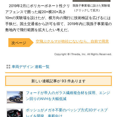
2019年2月にポリカーボネート性クリ
我孫子事業場に設けた実験場
（クリックして拡大）
アフェンスで囲った縦20×横20×高さ
10mの実験場を設けたが、横方向の飛行に技術検証を広げるには
手狭だ。国土交通省から許可を得て、2019年内に我孫子事業場の
敷地内で飛行範囲を拡大したい考えだ。
空飛ぶクルマが他社にないなら、自前で用意
Copyright © ITmedia, Inc. All Rights Reserved.
車両デザイン 連載一覧
新しい連載記事が 93 件あります
フォードが帝人のガラス繊維複合材を採用、エンジ
ン回りのNVHを大幅低減
ボッシュがメガネ不要のパッシブ方式3Dディスプ
レイを開発、車載向け