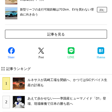
新型リーフの走行可能距離は702km、EVを買わない理
読む
由に向き合う
記事を見る
Share
Post
LINE
Hatena
記事ランキング
ルネサスが高崎工場を閉鎖へ、かつてはSiCデバイス生
産の計画も
あえて歩かせない――準国産ヒューマノイド「D1」登
場、現場稼働で日本の勝ち筋へ