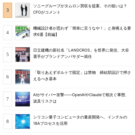
ソニーグループがタムロン買収を提案、その狙いは？
CFOがコメント
機械設計者が思わず「簡単に言うなや！」と身構える要
求6選【前編】
日立建機の新社名「LANDCROS」を世界に発信、大谷
選手がブランドアンバサダー就任
「取りあえずボルトで固定」は禁物 締結部設計で押さ
えるべき基本
AIがサイバー攻撃――OpenAIやClaudeで相次ぐ事態、
波及リスクは
シリコン量子コンピュータの量産開発へ、インテルの
18Aプロセスを活用