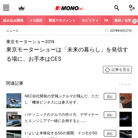
組み込み開発
メカ設計
製造マネジメント
モビリティ
FA
素材／化学
ニュース
2019年9月27日
東京モーターショー2019
東京モーターショーは「未来の暮らし」を発信す
る場に、お手本はCES
記事を見る
関連記事
7 Articles
NEC自社開発の空飛ぶクルマが飛んだ、ただ
読む
し「機体ビジネスには参入せず」
パナソニックのクルマの作り方、デザイナー
読む
とエンジニアで一緒に企画すると……
いよいよ本格化する5Gの展開、ドコモが5G
読む