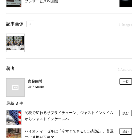
プレサービスを開始
記事画像
＋
1 Images
1
著者
1 Authors
齊藤由希
一覧
2847 Articles
最新 3 件
関税で変わるサプライチェーン、ジャストインタイム
読む
からジャストインケースへ
バイオディーゼルは「今すぐできるCO2削減」、普及
読む
には連携が不可欠