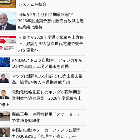
システムを統合
日産が2年ぶり四半期最終黒字、
2026年度通期予想は販売台数減も連
結業績は維持
トヨタが2026年度通期業績を上方修
正、好調なHEVは次世代電池で競争
力を強化へ
NVIDIAとトヨタ自動車、フィジカルAI
活用で車両／工場／都市を連携
マツダは新型CX-5好調で1Q売上過去最
高、協業EV投入も通期達成予想
電動化戦略見直しのホンダが四半期営
業利益で過去最高、2026年度業績も上
方修正
商船三井、車両移動用「スケーター」
で業務を効率化
中国の自動車メーカーとテスラに競争
力があるのは「合理性が高い」から