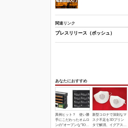
関連リンク
プレスリリース（ボッシュ）
あなたにおすすめ
異例ヒット？ 使い勝
新型コロナで深刻なマ
手にこだわったオムロ
スク不足を3Dプリン
ンの“オープンな”IO-L
タで解消、イグアスが