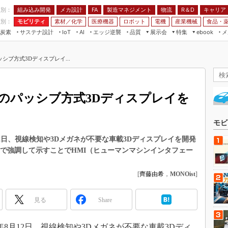
程別：
組み込み開発
メカ設計
製造マネジメント
物流
R＆D
キャリア
FA
業別：
モビリティ
素材／化学
医療機器
ロボット
電機
産業機械
食品・
炭素
サステナ設計
エッジ逆襲
品質
展示会
特集
メ
IoT
AI
ebook
伝承
組み込み開発
CEATEC
読者調査まとめ
編集後記
ブ方式3Dディスプレイ...
JIMTOF
保全
メカ設計
つながるクルマ
組込み/エッジ コンピューティング
ス
 AI
製造マネジメント
5G
展＆IoT/5Gソリューション展
VR／AR
FA
のパッシブ方式3Dディスプレイを
IIFES
モビリティ
フィールドサービス
国際ロボット展
素材／化学
FPGA
モビ
ジャパンモビリティショー
組み込み画像技術
9年8月12日、視線検知や3Dメガネが不要な車載3Dディスプレイを開発
TECHNO-FRONTIER
Dで強調して示すことでHMI（ヒューマンマシンインタフェー
組み込みモデリング
人テク展
Windows Embedded
[
齊藤由希
，
MONOist
]
スマート工場EXPO
車載ソフト開発
EdgeTech+
見る
Share
ISO26262
日本ものづくりワールド
無償設計ツール
AUTOMOTIVE WORLD
019年8月12日、視線検知や3Dメガネが不要な車載3Dディ