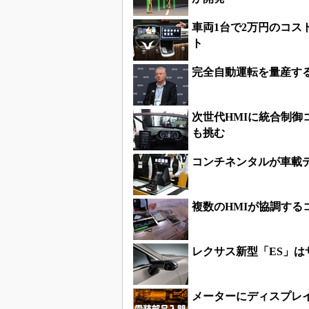
車両1台で2万円のコス
ト
完全自動運転を量産する
次世代HMIに統合制
も挑む
コンチネンタルが車載デ
複数のHMIが協調す
レクサス新型「ES」
メーターにディスプレ