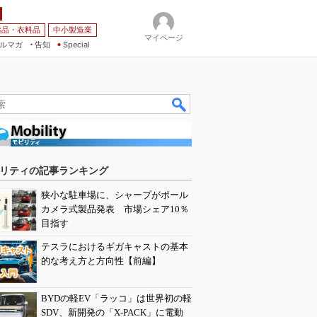
薬品・衣料品
中小製造業
マイページ
ルマガ
告知
Special
リティの記事ランキング
狭小な駐車場に、シャープがポール
カメラ式製品発表 市場シェア10％
目指す
テスラにおけるギガキャストの基本
的な考え方と方向性【前編】
BYDの軽EV「ラッコ」は世界初の軽
SDV、新開発の「X-PACK」に電動