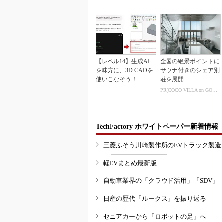
inkマスター
3Dマスクを開発
【レベル14】生成AI
全国の絶景ポイントに
を味方に、3D CADを
サウナ付きのシェア別
使いこなそう！
荘を展開
PR(COCO VILLA on GOETHE)
TechFactory ホワイトペーパー新着情報
三菱ふそう川崎製作所のEVトラック製
軽EVまとめ最新版
自動車業界の「クラウド活用」「SDV」
日産の歴代「ルークス」を振り返る
セニアカーから「ロボットの足」へ