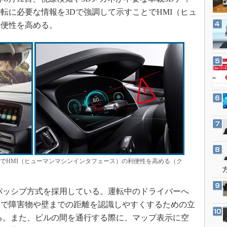
3Dプリンタ
産業オープンネット展
転に必要な情報を3Dで強調して示すことでHMI（ヒュ
デジタルツインとCAE
利便性を高める。
S＆OP
インダストリー4.0
イノベーション
製造業ビッグデータ
メイドインジャパン
植物工場
知財マネジメント
海外生産
グローバル設計・開発
とでHMI（ヒューマンマシンインタフェース）の利便性を高める（ク
制御セキュリティ
パッシブ方式を採用している。運転中のドライバーへ
新型コロナへの対応
ーで障害物や壁までの距離を認識しやすくするための立
る。また、ビルの間を通行する際に、マップ表示に空