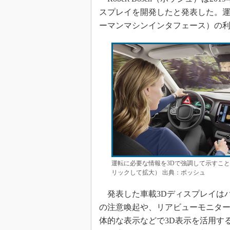
スプレイを開発したと発表した。運
ーマンマシンインタフェース）の
運転に必要な情報を3Dで強調して示すこ
リックして拡大） 出典：ボッシュ
発表した車載3Dディスプレイは
の注意喚起や、リアビューモニタ
体的な表示などで3D表示を活用す