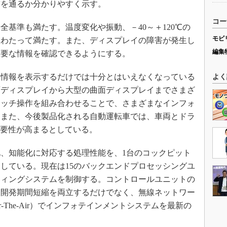
前を通るか分かりやすく示す。
コー
基準も満たす。温度変化や振動、－40～＋120℃の
モビ
にわたって満たす。また、ディスプレイの障害が発生し
編集
重要な情報を確認できるようにする。
情報を表示するだけでは十分とはいえなくなっている
よく
面ディスプレイから大型の曲面ディスプレイまでさまざ
タッチ操作を組み合わせることで、さまざまなインフォ
。また、今後製品化される自動運転車では、車両とドラ
重要性が高まるとしている。
、知能化に対応する処理性能を、1台のコックピット
している。現在は15のバックエンドプロセッシングユ
ティングシステムを制御する。コントロールユニットの
と開発期間短縮を両立するだけでなく、無線ネットワー
r-The-Air）でインフォテインメントシステムを最新の