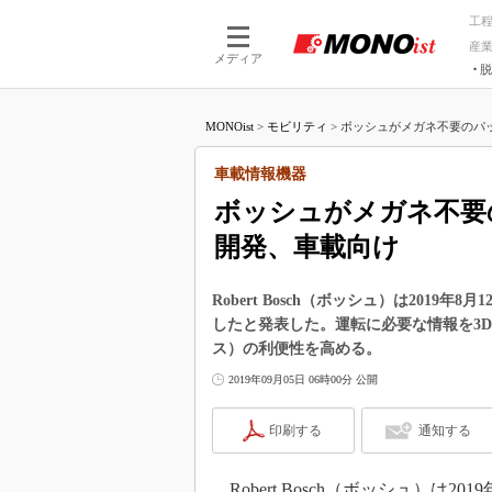
工
産
メディア
脱
つながる技術
AI×技術
MONOist
>
モビリティ
>
ボッシュがメガネ不要のパッシ
つながる工場
AI×設備
つながるサービ
Physical
車載情報機器
ボッシュがメガネ不要
開発、車載向け
Robert Bosch（ボッシュ）は201
したと発表した。運転に必要な情報を3
ス）の利便性を高める。
2019年09月05日 06時00分 公開
印刷する
通知する
Robert Bosch（ボッシュ）は2