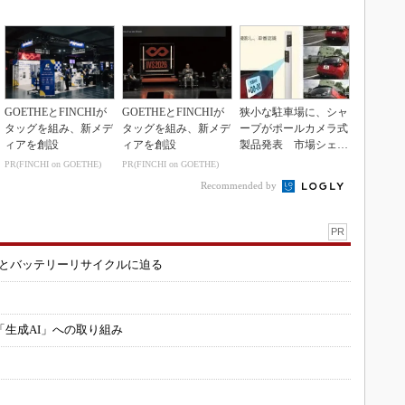
の新技術
GOETHEとFINCHIが
GOETHEとFINCHIが
狭小な駐車場に、シャ
タッグを組み、新メデ
タッグを組み、新メデ
ープがポールカメラ式
ィアを創設
ィアを創設
製品発表 市場シェア
10％目指す
PR(FINCHI on GOETHE)
PR(FINCHI on GOETHE)
Recommended by
PR
造とバッテリーリサイクルに迫る
「生成AI」への取り組み