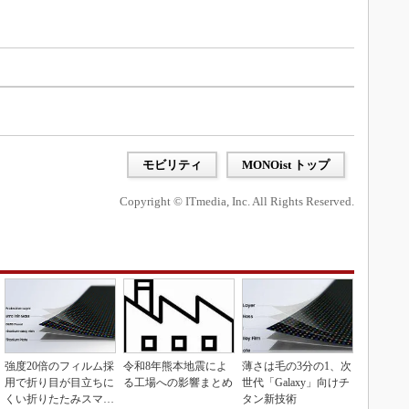
モビリティ
MONOist トップ
Copyright © ITmedia, Inc. All Rights Reserved.
強度20倍のフィルム採
令和8年熊本地震によ
薄さは毛の3分の1、次
用で折り目が目立ちに
る工場への影響まとめ
世代「Galaxy」向けチ
くい折りたたみスマホ
タン新技術