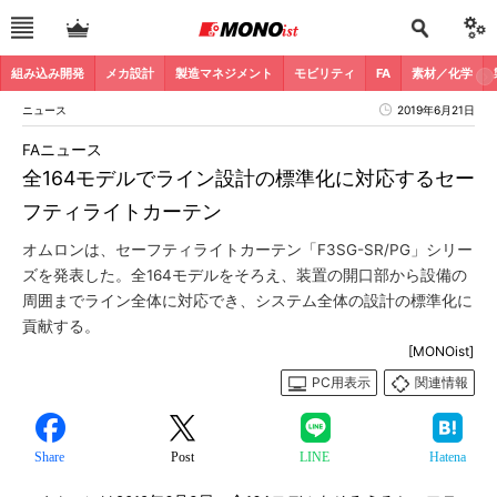
組み込み開発
メカ設計
製造マネジメント
モビリティ
FA
素材／化学
ニュース
2019年6月21日
FAニュース
全164モデルでライン設計の標準化に対応するセー
フティライトカーテン
オムロンは、セーフティライトカーテン「F3SG-SR/PG」シリー
ズを発表した。全164モデルをそろえ、装置の開口部から設備の
周囲までライン全体に対応でき、システム全体の設計の標準化に
貢献する。
[MONOist]
PC用表示
関連情報
Share
Post
LINE
Hatena