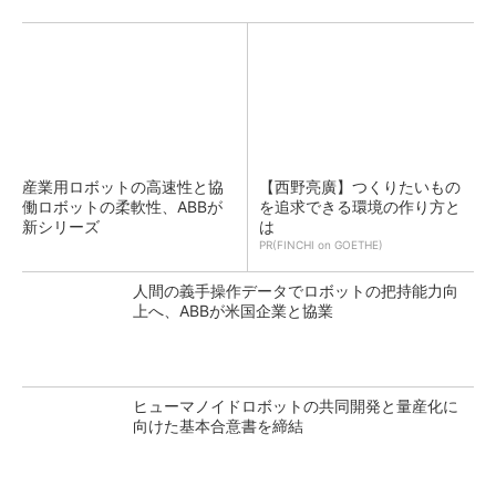
産業用ロボットの高速性と協
【西野亮廣】つくりたいもの
働ロボットの柔軟性、ABBが
を追求できる環境の作り方と
新シリーズ
は
PR(FINCHI on GOETHE)
人間の義手操作データでロボットの把持能力向
上へ、ABBが米国企業と協業
ヒューマノイドロボットの共同開発と量産化に
向けた基本合意書を締結