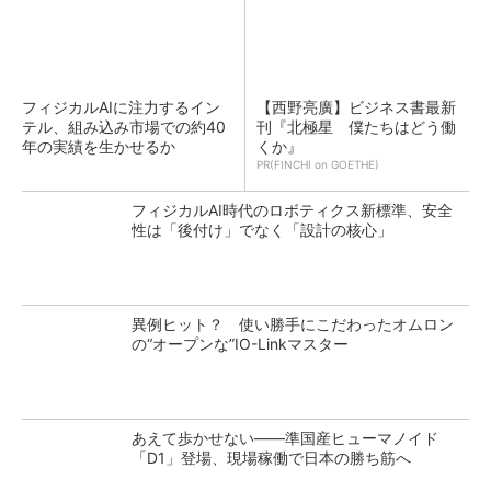
フィジカルAIに注力するイン
【西野亮廣】ビジネス書最新
テル、組み込み市場での約40
刊『北極星 僕たちはどう働
年の実績を生かせるか
くか』
PR(FINCHI on GOETHE)
フィジカルAI時代のロボティクス新標準、安全
性は「後付け」でなく「設計の核心」
異例ヒット？ 使い勝手にこだわったオムロン
の“オープンな”IO-Linkマスター
あえて歩かせない――準国産ヒューマノイド
「D1」登場、現場稼働で日本の勝ち筋へ