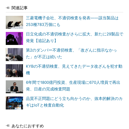
関連記事
三菱電機子会社、不適切検査を発表――該当製品は
253種783万個にも
日立化成の不適切検査がさらに拡大、新たに29製品で
発覚【追記あり】
第2のダンパー不適切検査、「改ざんに指示なかっ
た」が不正は続いた
KYBの不適切検査、見えてきたデータ改ざんを犯す動
機
6年間で1800億円投資、生産現場に670人増員で再出
発、日産の完成検査問題
品質不正問題にどう立ち向かうのか、抜本的解決のカ
ギはIoTと検査自動化
あなたにおすすめ