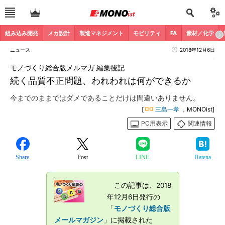
組み込み開発
メカ設計
製造マネジメント
モビリティ
FA
素材／化学
ニュース
2018年12月6日
モノづくり総合版メルマガ 編集後記
続く品質不正問題、われわれは何ができるか
今までのままではダメであることだけは間違いありません。
[
三島一孝
，MONOist]
PC用表示
関連情報
Share
Post
LINE
Hatena
この記事は、2018
年12月6日発行の
「
モノづくり総合版
メールマガジン
」に掲載された