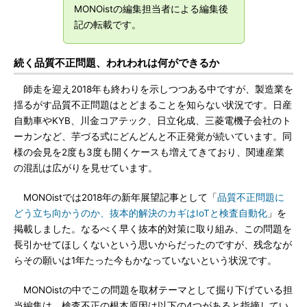
MONOistの編集担当者による編集後
記の転載です。
続く品質不正問題、われわれは何ができるか
師走を迎え2018年も終わりを示しつつある中ですが、製造業を
揺るがす品質不正問題はとどまることを知らない状況です。日産
自動車やKYB、川金コアテック、日立化成、三菱電機子会社のト
ーカンなど、芋づる式にどんどんと不正発覚が続いています。同
様の会見を2度も3度も開くケースも増えてきており、関連産業
の混乱は広がりを見せています。
MONOistでは2018年の新年展望記事として「
品質不正問題に
どう立ち向かうのか、抜本的解決のカギはIoTと検査自動化
」を
掲載しました。なるべく早く抜本的対策に取り組み、この問題を
長引かせてほしくないという思いからだったのですが、残念なが
らその願いは1年たった今もかなっていないという状況です。
MONOistの中でこの問題を取材テーマとして掘り下げている担
当編集は、検査不正の根本原因は以下の4つがあると指摘してい