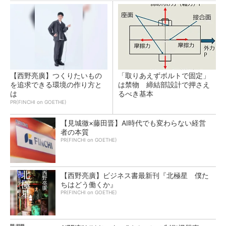
【西野亮廣】つくりたいもの
「取りあえずボルトで固定」
を追求できる環境の作り方と
は禁物 締結部設計で押さえ
は
るべき基本
PR(FINCHI on GOETHE)
【見城徹×藤田晋】AI時代でも変わらない経営
者の本質
PR(FINCHI on GOETHE)
【西野亮廣】ビジネス書最新刊『北極星 僕た
ちはどう働くか』
PR(FINCHI on GOETHE)