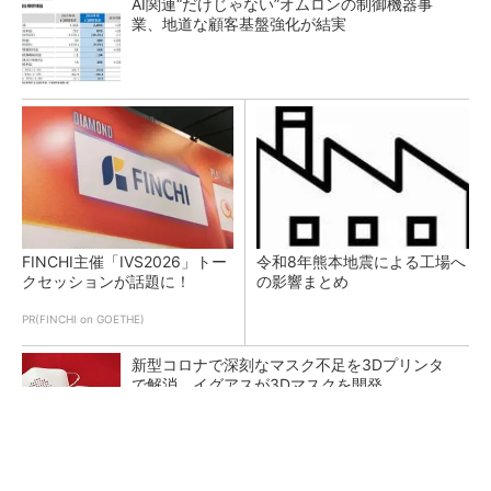
AI関連“だけじゃない”オムロンの制御機器事
業、地道な顧客基盤強化が結実
FINCHI主催「IVS2026」トー
令和8年熊本地震による工場へ
クセッションが話題に！
の影響まとめ
PR(FINCHI on GOETHE)
新型コロナで深刻なマスク不足を3Dプリンタ
で解消、イグアスが3Dマスクを開発
【レベル14】生成AIを味方に、3D CADを使い