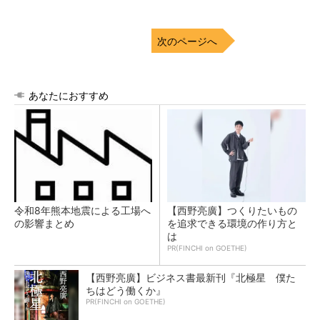
次のページへ
あなたにおすすめ
令和8年熊本地震による工場へ
【西野亮廣】つくりたいもの
の影響まとめ
を追求できる環境の作り方と
は
PR(FINCHI on GOETHE)
【西野亮廣】ビジネス書最新刊『北極星 僕た
ちはどう働くか』
PR(FINCHI on GOETHE)