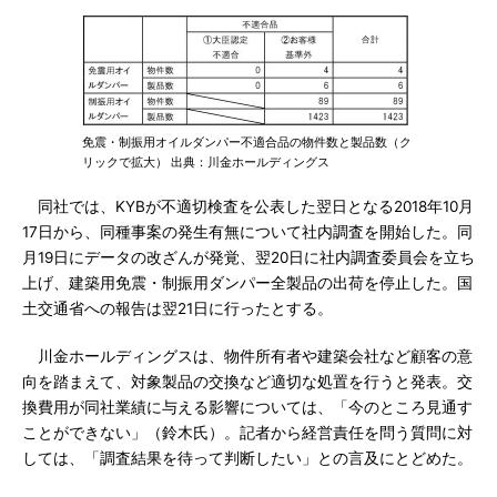
免震・制振用オイルダンパー不適合品の物件数と製品数（ク
リックで拡大） 出典：川金ホールディングス
同社では、KYBが不適切検査を公表した翌日となる2018年10月
17日から、同種事案の発生有無について社内調査を開始した。同
月19日にデータの改ざんが発覚、翌20日に社内調査委員会を立ち
上げ、建築用免震・制振用ダンパー全製品の出荷を停止した。国
土交通省への報告は翌21日に行ったとする。
川金ホールディングスは、物件所有者や建築会社など顧客の意
向を踏まえて、対象製品の交換など適切な処置を行うと発表。交
換費用が同社業績に与える影響については、「今のところ見通す
ことができない」（鈴木氏）。記者から経営責任を問う質問に対
しては、「調査結果を待って判断したい」との言及にとどめた。