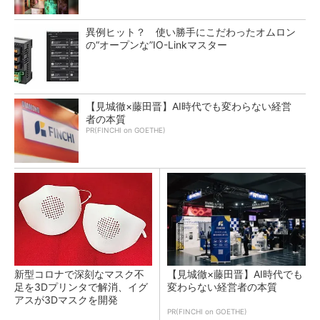
異例ヒット？ 使い勝手にこだわったオムロン
の“オープンな”IO-Linkマスター
【見城徹×藤田晋】AI時代でも変わらない経営
者の本質
PR(FINCHI on GOETHE)
新型コロナで深刻なマスク不
【見城徹×藤田晋】AI時代でも
足を3Dプリンタで解消、イグ
変わらない経営者の本質
アスが3Dマスクを開発
PR(FINCHI on GOETHE)