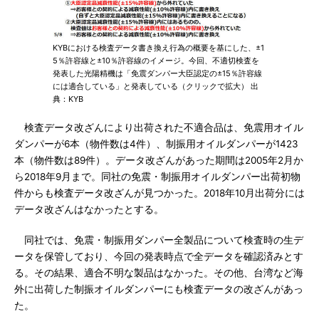
KYBにおける検査データ書き換え行為の概要を基にした、±1
5％許容線と±10％許容線のイメージ。今回、不適切検査を
発表した光陽精機は「免震ダンパー大臣認定の±15％許容線
には適合している」と発表している（クリックで拡大） 出
典：KYB
検査データ改ざんにより出荷された不適合品は、免震用オイル
ダンパーが6本（物件数は4件）、制振用オイルダンパーが1423
本（物件数は89件）。データ改ざんがあった期間は2005年2月か
ら2018年9月まで。同社の免震・制振用オイルダンパー出荷初物
件からも検査データ改ざんが見つかった。2018年10月出荷分には
データ改ざんはなかったとする。
同社では、免震・制振用ダンパー全製品について検査時の生デ
ータを保管しており、今回の発表時点で全データを確認済みとす
る。その結果、適合不明な製品はなかった。その他、台湾など海
外に出荷した制振オイルダンパーにも検査データの改ざんがあっ
た。