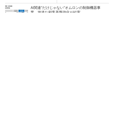
AI関連“だけじゃない”オムロンの制御機器事
業、地道な顧客基盤強化が結実
【レベル14】生成AIを味方に、3D CADを使い
こなそう！
「取りあえずボルトで固定」は禁物 締結部設
計で押さえるべき基本