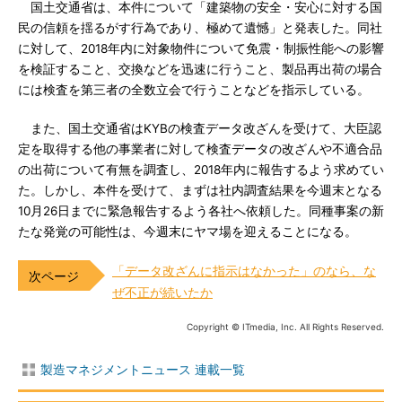
国土交通省は、本件について「建築物の安全・安心に対する国
民の信頼を揺るがす行為であり、極めて遺憾」と発表した。同社
に対して、2018年内に対象物件について免震・制振性能への影響
を検証すること、交換などを迅速に行うこと、製品再出荷の場合
には検査を第三者の全数立会で行うことなどを指示している。
また、国土交通省はKYBの検査データ改ざんを受けて、大臣認
定を取得する他の事業者に対して検査データの改ざんや不適合品
の出荷について有無を調査し、2018年内に報告するよう求めてい
た。しかし、本件を受けて、まずは社内調査結果を今週末となる
10月26日までに緊急報告するよう各社へ依頼した。同種事案の新
たな発覚の可能性は、今週末にヤマ場を迎えることになる。
「データ改ざんに指示はなかった」のなら、な
ぜ不正が続いたか
Copyright © ITmedia, Inc. All Rights Reserved.
製造マネジメントニュース 連載一覧