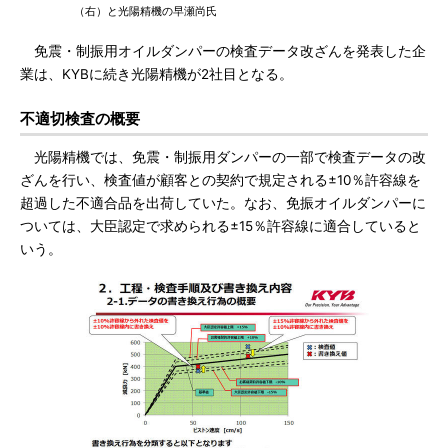
（右）と光陽精機の早瀬尚氏
免震・制振用オイルダンパーの検査データ改ざんを発表した企
業は、KYBに続き光陽精機が2社目となる。
不適切検査の概要
光陽精機では、免震・制振用ダンパーの一部で検査データの改
ざんを行い、検査値が顧客との契約で規定される±10％許容線を
超過した不適合品を出荷していた。なお、免振オイルダンパーに
ついては、大臣認定で求められる±15％許容線に適合していると
いう。