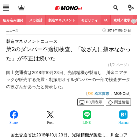
組み込み開発
メカ設計
製造マネジメント
モビリティ
FA
素材／化学
ニュース
2018年10月24日
製造マネジメントニュース
第2のダンパー不適切検査、「改ざんに指示なかっ
た」が不正は続いた
（1/2 ページ）
国土交通省は2018年10月23日、光陽精機が製造し、川金コアテ
ックが販売する免震・制振用オイルダンパーの一部で検査データ
の改ざんがあったと発表した。
[
松本貴志
，MONOist]
PC用表示
関連情報
Share
Post
LINE
Hatena
国土交通省は2018年10月23日、光陽精機が製造し、川金コア