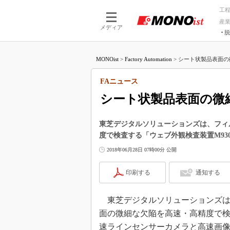
工
産
メディア
脱
つながる技術
AI×技術
MONOist
>
Factory Automation
>
シート状製品表面の
つながる工場
AI×設備
つながるサービ
Physical
FAニュース
シート状製品表面の微
東芝デジタルソリューションズは、フィ
度で検査する「ウェブ外観検査装置M93
2018年06月28日 07時00分 公開
印刷する
通知する
東芝デジタルソリューションズは2
面の微細な欠陥を高速・高精度で検
速ラインセンサーカメラと高速画