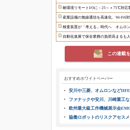
耐環境リモートI/Oに－25～＋75℃
産業設備の無線通信を高速化、Wi-Fi
検査装置が「考える」時代へ オムロンが
自動化進展で保全業務の負荷高まるも
この連載
おすすめホワイトペーパー
安川や三菱、オムロンなどIIFE
ファナックや安川、川崎重工な
欧州最大級工作機械展示会EMO
協働ロボットのリスクアセスメ