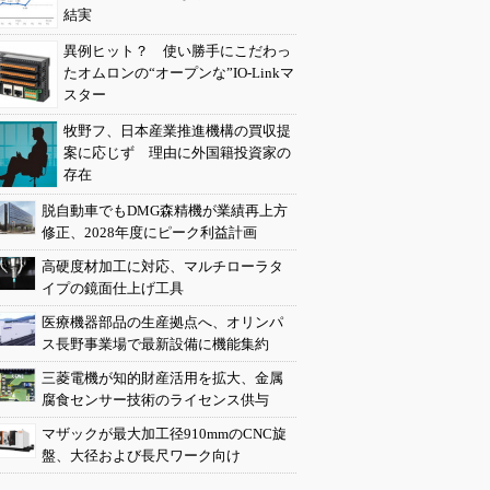
結実
異例ヒット？ 使い勝手にこだわっ
たオムロンの“オープンな”IO-Linkマ
スター
牧野フ、日本産業推進機構の買収提
案に応じず 理由に外国籍投資家の
存在
脱自動車でもDMG森精機が業績再上方
修正、2028年度にピーク利益計画
高硬度材加工に対応、マルチローラタ
イプの鏡面仕上げ工具
医療機器部品の生産拠点へ、オリンパ
ス長野事業場で最新設備に機能集約
三菱電機が知的財産活用を拡大、金属
腐食センサー技術のライセンス供与
マザックが最大加工径910mmのCNC旋
盤、大径および長尺ワーク向け