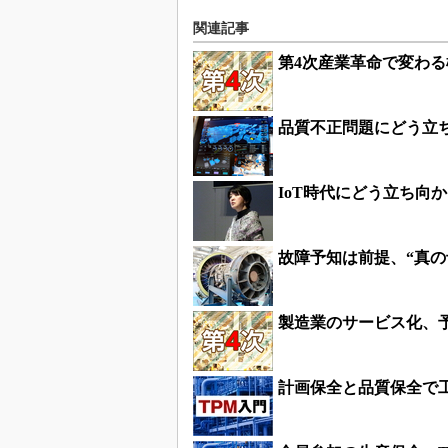
関連記事
第4次産業革命で変わ
品質不正問題にどう立ち
IoT時代にどう立ち向
故障予知は前提、“真
製造業のサービス化、
計画保全と品質保全で