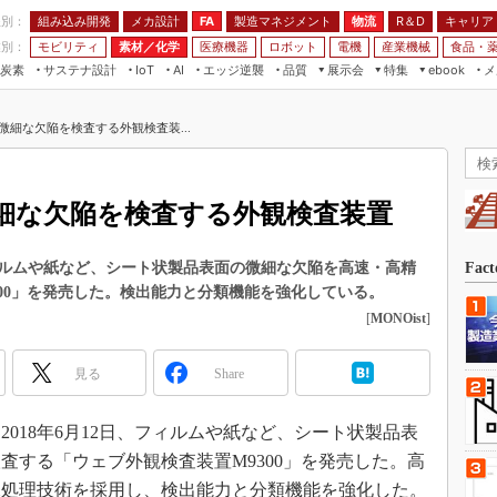
程別：
組み込み開発
メカ設計
製造マネジメント
物流
R＆D
キャリア
FA
業別：
モビリティ
素材／化学
医療機器
ロボット
電機
産業機械
食品・
炭素
サステナ設計
エッジ逆襲
品質
展示会
特集
メ
IoT
AI
ebook
伝承
組み込み開発
CEATEC
読者調査まとめ
編集後記
微細な欠陥を検査する外観検査装...
JIMTOF
保全
メカ設計
つながるクルマ
組込み/エッジ コンピューティング
ス
 AI
製造マネジメント
5G
展＆IoT/5Gソリューション展
VR／AR
FA
細な欠陥を検査する外観検査装置
IIFES
モビリティ
フィールドサービス
国際ロボット展
素材／化学
FPGA
ルムや紙など、シート状製品表面の微細な欠陥を高速・高精
Fac
ジャパンモビリティショー
00」を発売した。検出能力と分類機能を強化している。
組み込み画像技術
TECHNO-FRONTIER
[
MONOist
]
組み込みモデリング
人テク展
Windows Embedded
見る
Share
スマート工場EXPO
車載ソフト開発
EdgeTech+
018年6月12日、フィルムや紙など、シート状製品表
ISO26262
日本ものづくりワールド
査する「ウェブ外観検査装置M9300」を発売した。高
無償設計ツール
AUTOMOTIVE WORLD
像処理技術を採用し、検出能力と分類機能を強化した。