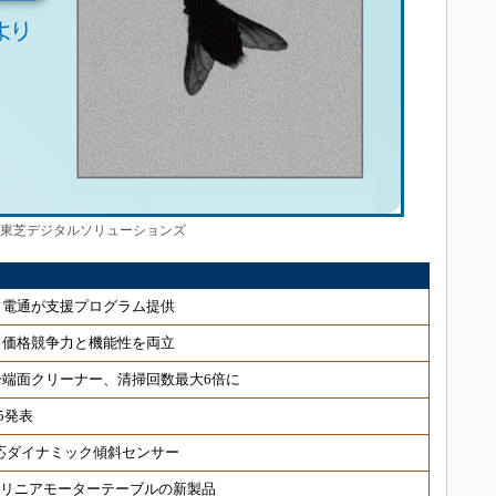
：東芝デジタルソリューションズ
、電通が支援プログラム提供
、価格競争力と機能性を両立
端面クリーナー、清掃回数最大6倍に
5発表
対応ダイナミック傾斜センサー
 リニアモーターテーブルの新製品