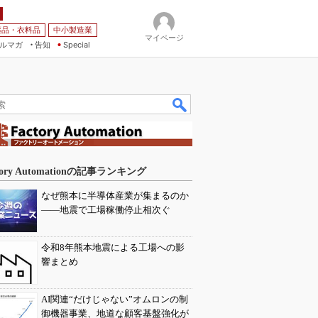
薬品・衣料品
中小製造業
マイページ
ルマガ
告知
Special
tory Automationの記事ランキング
なぜ熊本に半導体産業が集まるのか
――地震で工場稼働停止相次ぐ
令和8年熊本地震による工場への影
響まとめ
AI関連“だけじゃない”オムロンの制
御機器事業、地道な顧客基盤強化が