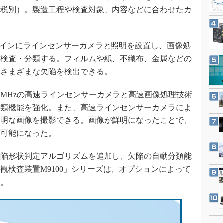
3Dプリンタ
ら（税別）。製造工程や検査対象、内容などに合わせたカ
産業オープンネット展
デジタルツインとCAE
S＆OP
ラインにラインセンサーカメラと照明を設置し、画像処
インダストリー4.0
を検査・分類する。フィルムや紙、不織布、金属などの
イノベーション
たさまざまな欠陥を検出できる。
製造業ビッグデータ
0MHzの高速ラインセンサーカメラと高速画像処理技術
メイドインジャパン
分類機能を強化。また、高速ラインセンサーカメラによ
植物工場
鮮明な画像を撮影できる。画像が鮮明になったことで、
知財マネジメント
が可能になった。
海外生産
陥形状判定アルゴリズムを追加し、欠陥の自動分類能
グローバル設計・開発
観検査装置M9100」シリーズは、オプションによって
制御セキュリティ
る。
新型コロナへの対応