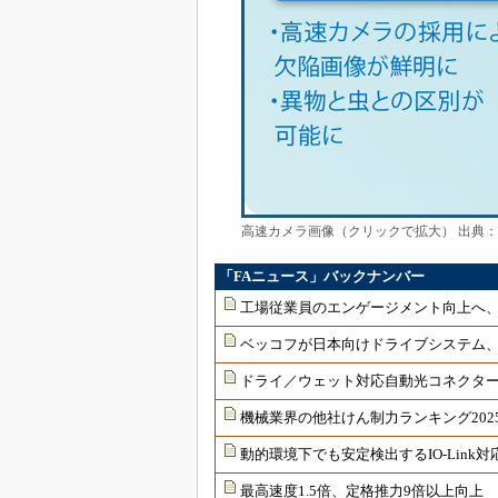
高速カメラ画像（クリックで拡大） 出典
「FAニュース」バックナンバー
工場従業員のエンゲージメント向上へ
ベッコフが日本向けドライブシステム
ドライ／ウェット対応自動光コネクター
機械業界の他社けん制力ランキング202
動的環境下でも安定検出するIO-Link
最高速度1.5倍、定格推力9倍以上向上