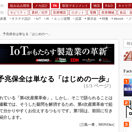
程別：
組み込み開発
メカ設計
製造マネジメント
物流
R＆D
キャリア
FA
業別：
モビリティ
素材／化学
医療機器
ロボット
電機
産業機械
食品・
炭素
サステナ設計
エッジ逆襲
品質
展示会
特集
メ
IoT
AI
ebook
伝承
組み込み開発
CEATEC
読者調査まとめ
編集後記
、予兆保全は単なる「はじめの一...
JIMTOF
保全
メカ設計
つながるクルマ
組込み/エッジ コンピューティング
ス
 AI
製造マネジメント
5G
展＆IoT/5Gソリューション展
VR／AR
FA
IIFES
モビリティ
フィールドサービス
国際ロボット展
素材／化学
FPGA
Fac
ジャパンモビリティショー
予兆保全は単なる「はじめの一歩」
組み込み画像技術
TECHNO-FRONTIER
（1/3 ページ）
組み込みモデリング
人テク展
れている「第4次産業革命」。しかし、そこで語られることは
Windows Embedded
スマート工場EXPO
連載では、そうした疑問を解消するため、第4次産業革命で起
車載ソフト開発
て分かりやすくお伝えするつもりです。第7回は、前回に引き
EdgeTech+
ISO26262
紹介します。
日本ものづくりワールド
[
三島一孝
，
MONOist
]
無償設計ツール
AUTOMOTIVE WORLD