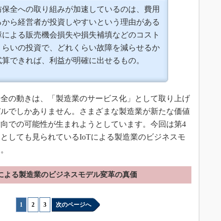
防保全への取り組みが加速しているのは、費用
るから経営者が投資しやすいという理由がある
障による販売機会損失や損失補填などのコスト
くらいの投資で、どれくらい故障を減らせるか
試算できれば、利益が明確に出せるもの。
全の動きは、「製造業のサービス化」として取り上げ
デルでしかありません。さまざまな製造業が新たな価値
向での可能性が生まれようとしています。今回は第4
としても見られているIoTによる製造業のビジネスモ
す。
Tによる製造業のビジネスモデル変革の真価
1
|
2
|
3
次のページへ