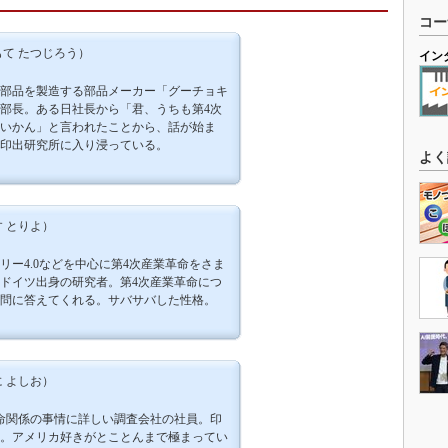
コー
て たつじろう）
イン
部品を製造する部品メーカー「グーチョキ
部長。ある日社長から「君、うちも第4次
いかん」と言われたことから、話が始ま
印出研究所に入り浸っている。
よく
 とりよ）
リー4.0などを中心に第4次産業革命をさま
ドイツ出身の研究者。第4次産業革命につ
問に答えてくれる。サバサバした性格。
 よしお）
命関係の事情に詳しい調査会社の社員。印
。アメリカ好きがとことんまで極まってい