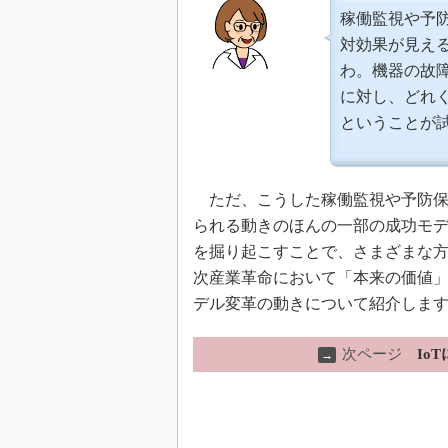
稼働監視や予
対効果が見え
わ。機器の故
に対し、どれ
ということが
ただ、こうした稼働監視や予防保
られる動きのほんの一部の成功モ
を掘り起こすことで、さまざまな方
次産業革命において「本来の価値」
デル変革の動きについて紹介しま
次ページ
Io
→