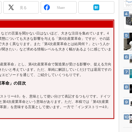
3Dプリンタ
産業オープンネット展
見る
Share
デジタルツインとCAE
S＆OP
インダストリー4.0
」などの言葉を聞かない日はないほど、大きな注目を集めています。4
イノベーション
業態についても大きな影響を与える「第4次産業革命」ですが、その認
で大きく異なります。また「第4次産業革命とは結局何？」という人か
製造業ビッグデータ
が聞きたい」など求める情報レベルも大きく幅があるように感じていま
メイドインジャパン
産業革命」とし、第4次産業革命で製造業が受ける影響や、捉える方向
植物工場
きたいと考えています。ただ、単純に解説していくだけでは退屈ですの
なエピソードを通じて、ご紹介していくつもりです。
知財マネジメント
業革命」の目次
海外生産
グローバル設計・開発
ストリー4.0」を、意味として使い分けて表記するつもりです。ドイツ
もと第4次産業革命という意味があります。ただ、本稿では「第4次産業
制御セキュリティ
の革新」を意味する言葉として使います。一方で「インダストリー4.0」
新型コロナへの対応