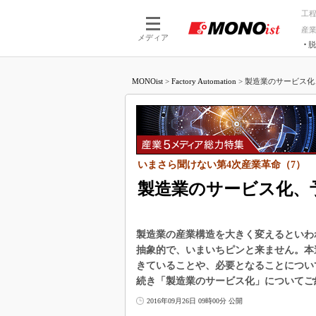
工
産
メディア
脱
つながる技術
AI×技術
MONOist
>
Factory Automation
>
製造業のサービス化
つながる工場
AI×設備
つながるサービ
Physical
いまさら聞けない第4次産業革命（7）
製造業のサービス化、
製造業の産業構造を大きく変えるといわ
抽象的で、いまいちピンと来ません。本
きていることや、必要となることについ
続き「製造業のサービス化」についてご
2016年09月26日 09時00分 公開