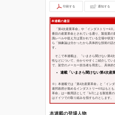
印刷する
通知する
本連載の趣旨
「第4次産業革命」や「インダストリー4.0
番目の産業革命とされている通り、製造業の
識レベルや捉え方は置かれている立場や状況
ら「抽象論は分かったから具体的な技術の話
す。
そこで本連載は、「いまさら聞けない第4次
性などについて、分かりやすくご紹介してい
で、架空のメーカー担当者を用意し、具体的
連載「いまさら聞けない第4次産
※）本連載では「第4次産業革命」と「インダ
連邦政府が進めるインダストリー4.0はもと
革命」は一般用語として「IoTによる製造業
はドイツでの取り組みを指すものとします。
本連載の登場人物