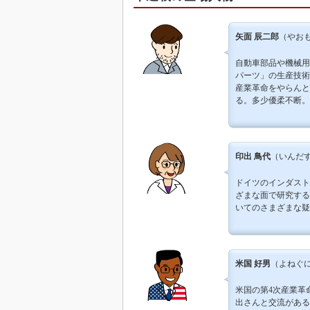
矢面 辰二郎
（やおも
自動車部品や機械用
パーツ」の生産技術
産業革命をやらんと
る。多少優柔不断。
印出 鳥代
（いんだす
ドイツのインダスト
ざまな面で研究する
いてのさまざまな疑
米国 好男
（よねぐに
米国の第4次産業革
出さんと交流がある