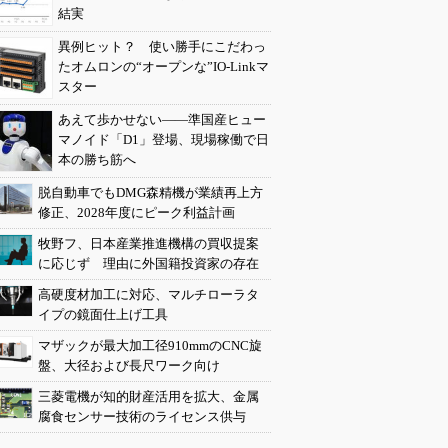
結実
異例ヒット？ 使い勝手にこだわっ
たオムロンの“オープンな”IO-Linkマ
スター
あえて歩かせない――準国産ヒュー
マノイド「D1」登場、現場稼働で日
本の勝ち筋へ
脱自動車でもDMG森精機が業績再上方
修正、2028年度にピーク利益計画
牧野フ、日本産業推進機構の買収提案
に応じず 理由に外国籍投資家の存在
高硬度材加工に対応、マルチローラタ
イプの鏡面仕上げ工具
マザックが最大加工径910mmのCNC旋
盤、大径および長尺ワーク向け
三菱電機が知的財産活用を拡大、金属
腐食センサー技術のライセンス供与