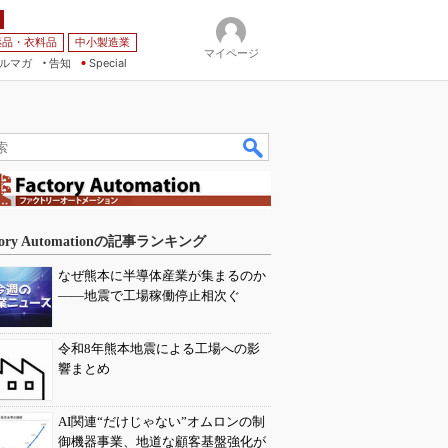
薬品・衣料品
中小製造業
マイページ
ルマガ
告知
Special
tory Automationの記事ランキング
なぜ熊本に半導体産業が集まるのか
――地震で工場稼働停止相次ぐ
令和8年熊本地震による工場への影
響まとめ
AI関連“だけじゃない”オムロンの制
御機器事業、地道な顧客基盤強化が