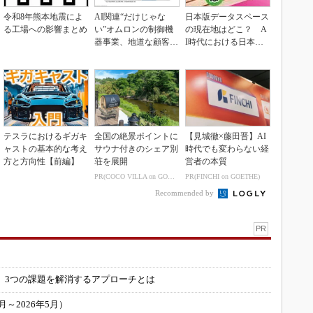
令和8年熊本地震によ
AI関連“だけじゃな
日本版データスペース
る工場への影響まとめ
い”オムロンの制御機
の現在地はどこ？ A
器事業、地道な顧客基
I時代における日本の
盤強化が結実
勝ち筋について
テスラにおけるギガキ
全国の絶景ポイントに
【見城徹×藤田晋】AI
ャストの基本的な考え
サウナ付きのシェア別
時代でも変わらない経
方と方向性【前編】
荘を展開
営者の本質
PR(COCO VILLA on GOETHE)
PR(FINCHI on GOETHE)
Recommended by
PR
」
 3つの課題を解消するアプローチとは
～2026年5月）