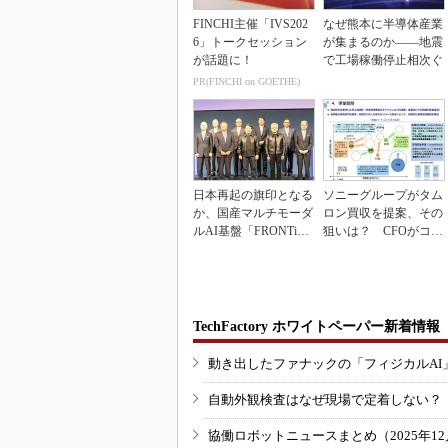
FINCHI主催「IVS202
なぜ熊本に半導体産業
6」トークセッション
が集まるのか――地震
が話題に！
で工場稼働停止相次ぐ
PR(FINCHI on GOETHE)
日本再起の旗印となる
ソニーグループがタム
か、国産マルチモーダ
ロン買収を提案、その
ルAI基盤「FRONTi
狙いは？ CFOがコメ
a」が始動
ント
TechFactory ホワイトペーパー新着情報
動き出したファナックの「フィジカルAI
自動外観検査はなぜ現場で定着しない？
協働ロボットニュースまとめ（2025年12月