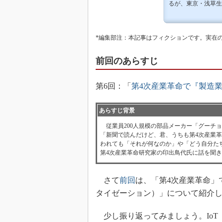
るが、東京・浅草生
*編集部注：本記事はフィクションです。実在
前回のあらすじ
第6回：「
第4次産業革命で『製造
あらすじ背景
従業員200人規模の部品メーカー「グーチ
「新聞で読んだけど、君、うちも第4次産業
われても「それが何なのか」や「どう自分た
第4次産業革命研究家の印出鳥代氏に話を聞
さて
前回
は、「第4次産業革命」
タイゼーション）」について紹介
少し振り返ってみましょう。IoT（Int