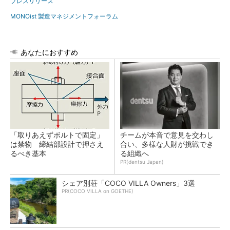
プレスリリース
MONOist 製造マネジメントフォーラム
あなたにおすすめ
「取りあえずボルトで固定」
チームが本音で意見を交わし
は禁物 締結部設計で押さえ
合い、多様な人財が挑戦でき
るべき基本
る組織へ
PR(dentsu Japan)
シェア別荘「COCO VILLA Owners」3選
PR(COCO VILLA on GOETHE)