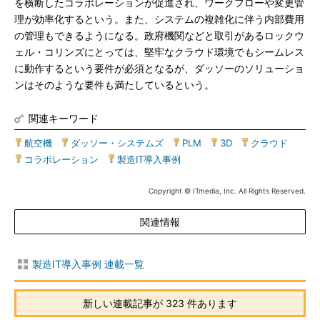
を横断したコラボレーションが促進され、ワークフローや変更管
理が効率化するという。また、システムの複雑化に伴う内部費用
の管理もできるようになる。政府機関などと取引があるロックウ
ェル・コリンズにとっては、堅牢なクラウド環境でもシームレス
に動作するという要件が必須となるが、ダッソーのソリューショ
ンはそのような要件も満たしているという。
関連キーワード
航空機
|
ダッソー・システムズ
|
PLM
|
3D
|
クラウド
|
コラボレーション
|
製造IT導入事例
Copyright © ITmedia, Inc. All Rights Reserved.
関連情報
製造IT導入事例 連載一覧
新しい連載記事が 323 件あります