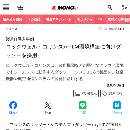
組み込み開発
メカ設計
製造マネジメント
モビリティ
FA
素材／化学
ニュース
2017年7月14日
製造IT導入事例
ロックウェル・コリンズがPLM環境構築に向けダ
ッソーを採用
ロックウェル・コリンズは、政府機関などの堅牢なクラウド環境
でもシームレスに動作するダッソー・システムズの製品を、航空
機器や航空通信システムの開発に活用する。
[MONOist]
PC用表示
関連情報
Share
Post
LINE
Hatena
フランスのダッソー・システムズ（ダッソー）は2017年6月8