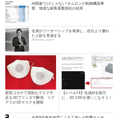
AI関連“だけじゃない”オムロンの制御機器事
業、地道な顧客基盤強化が結実
全員がリーダーシップを発揮し、自分より優れ
た人財を育成する
PR(dentsu Japan)
新型コロナで深刻なマスク不
【レベル14】生成AIを味方
足を3Dプリンタで解消、イグ
に、3D CADを使いこなそう！
アスが3Dマスクを開発
令和8年熊本地震による工場への影響まとめ