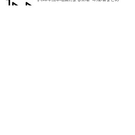
【見城徹×藤田晋】AI時代でも変わらない経営
者の本質
PR(FINCHI on GOETHE)
狭小な駐車場に、シャープがポールカメラ式製
品発表 市場シェア10％目指す
ルネサスが高崎工場を閉鎖
なぜ熊本に半導体産業が集ま