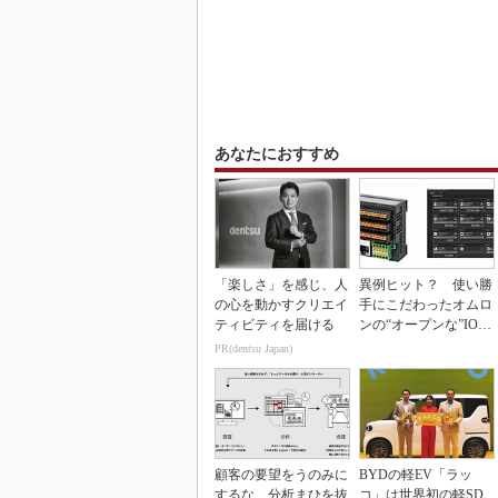
あなたにおすすめ
「楽しさ」を感じ、人
異例ヒット？ 使い勝
の心を動かすクリエイ
手にこだわったオムロ
ティビティを届ける
ンの“オープンな”IO-L
inkマスター
PR(dentsu Japan)
顧客の要望をうのみに
BYDの軽EV「ラッ
するな 分析まひを抜
コ」は世界初の軽SD