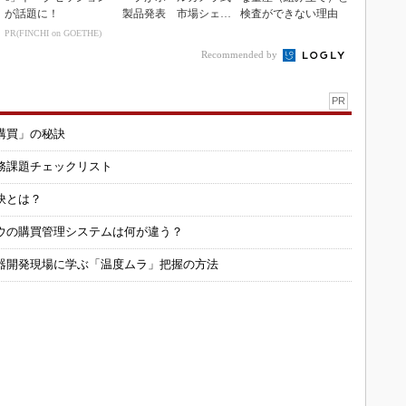
が話題に！
製品発表 市場シェア
検査ができない理由
10％目指す
PR(FINCHI on GOETHE)
Recommended by
PR
購買」の秘訣
務課題チェックリスト
訣とは？
ウの購買管理システムは何が違う？
器開発現場に学ぶ「温度ムラ」把握の方法