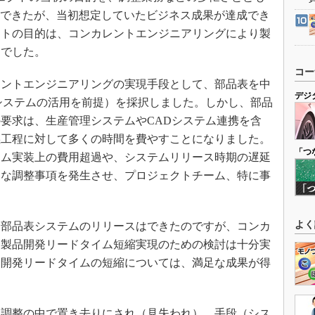
現できたが、当初想定していたビジネス成果が達成でき
クトの目的は、コンカレントエンジニアリングにより製
とでした。
コー
ントエンジニアリングの実現手段として、部品表を中
デジ
システムの活用を前提）を採択しました。しかし、部品
要求は、生産管理システムやCADシステム連携を含
義工程に対して多くの時間を費やすことになりました。
「つ
テム実装上の費用超過や、システムリリース時期の遅延
まな調整事項を発生させ、プロジェクトチーム、特に事
よく
部品表システムのリリースはできたのですが、コンカ
、製品開発リードタイム短縮実現のための検討は十分実
品開発リードタイムの短縮については、満足な成果が得
調整の中で置き去りにされ（見失われ）、手段（シス