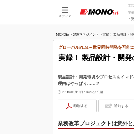
工
産
メディア
脱
つながる技術
AI×技術
MONOist
>
製造マネジメント
>
実録！ 製品設計・開発
つながる工場
AI×設備
つながるサービ
Physical
グローバルPLM～世界同時開発を可能
実録！ 製品設計・開発
製品設計・開発環境やプロセスをイマド
理由はやっぱり……!?
2011年08月18日 11時15分 公開
印刷する
通知する
業務改革プロジェクトは意外と