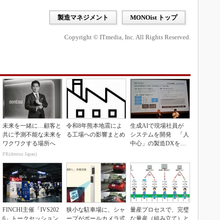
製造マネジメント
MONOist トップ
Copyright © ITmedia, Inc. All Rights Reserved.
未来を一緒に…顧客と
令和8年熊本地震によ
生成AIで現場社員が
共に予測不能な未来を
る工場への影響まとめ
システムを開発 「人
ワクワクする場所へ
中心」の製造DXを自
走させた3社の方法
PR(dentsu Japan)
FINCHI主催「IVS202
狭小な駐車場に、シャ
量産プロセスで、完璧
6」トークセッション
ープがポールカメラ式
な量産（組み立て）と