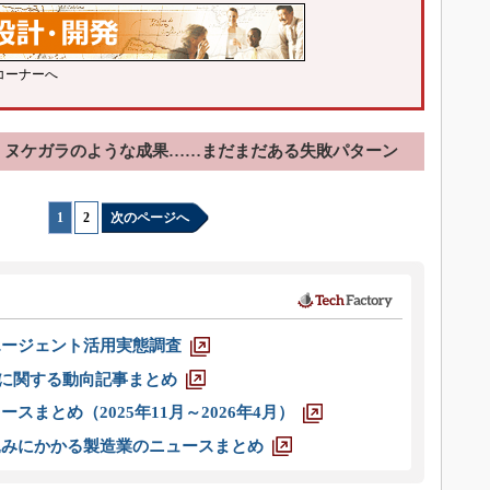
コーナーへ
、ヌケガラのような成果……まだまだある失敗パターン
1
|
2
次のページへ
エージェント活用実態調査
O」に関する動向記事まとめ
スまとめ（2025年11月～2026年4月）
込みにかかる製造業のニュースまとめ