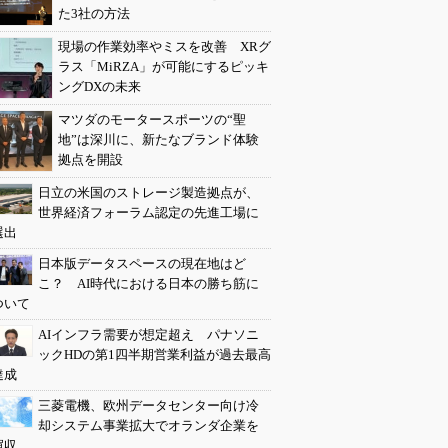
た3社の方法
現場の作業効率やミスを改善 XRグ
ラス「MiRZA」が可能にするピッキ
ングDXの未来
マツダのモータースポーツの“聖
地”は深川に、新たなブランド体験
拠点を開設
日立の米国のストレージ製造拠点が、
世界経済フォーラム認定の先進工場に
選出
日本版データスペースの現在地はど
こ？ AI時代における日本の勝ち筋に
ついて
AIインフラ需要が想定超え パナソニ
ックHDの第1四半期営業利益が過去最高
達成
三菱電機、欧州データセンター向け冷
却システム事業拡大でオランダ企業を
買収