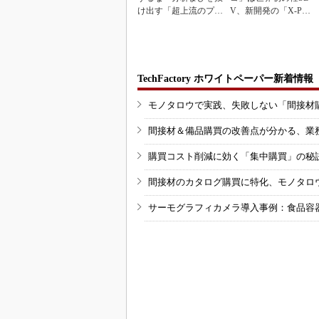
け出す「超上流のプロ
V、新開発の「X-PAC
トタイピング」
K」に電動システ...
TechFactory ホワイトペーパー新着情報
モノタロウで実践、失敗しない「間接材
間接材＆備品購買の改善点が分かる、業
購買コスト削減に効く「集中購買」の秘
間接材のカタログ購買に特化、モノタロ
サーモグラフィカメラ導入事例：食品容