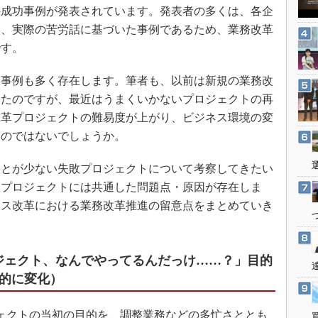
3Dプリンタ
成功事例が発表されています。発表者の多くは、各企
産業オープンネット展
デジタルツインとCAE
り、実際の苦労話に基づいた事例であるため、業務改革
です。
S＆OP
インダストリー4.0
事例も多く存在します。筆者も、以前は新規の業務改
イノベーション
ったのですが、最近はうまくいかないプロジェクトの再
製造業ビッグデータ
改革プロジェクトの難易度が上がり、ビジネス環境の変
るのではないでしょうか。
メイドインジャパン
植物工場
とが少ない失敗プロジェクトについて考察してきたい
知財マネジメント
敗プロジェクトには共通した問題点・原因が存在しま
海外生産
セス改革における業務改革推進の留意点をまとめていき
グローバル設計・開発
制御セキュリティ
ジェクト、なんでやってるんだっけ……？」目的
新型コロナへの対応
目的に変化）
ェクトの当初の目的を、調整業務などの多忙さととも