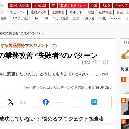
程別：
組み込み開発
メカ設計
製造マネジメント
物流
R＆D
キャリア
FA
業別：
モビリティ
素材／化学
医療機器
ロボット
電機
産業機械
食品・
炭素
サステナ設計
エッジ逆襲
品質
展示会
特集
メ
IoT
AI
ebook
伝承
組み込み開発
CEATEC
読者調査まとめ
編集後記
の業務改善 “失敗者”のパタ...
JIMTOF
保全
メカ設計
つながるクルマ
組込み/エッジ コンピューティング
ス
 AI
製造マネジメント
5G
にする製品開発マネジメント（7）
展＆IoT/5Gソリューション展
VR／AR
FA
の業務改善 “失敗者”のパターン
IIFES
モビリティ
フィールドサービス
（1/2 ページ）
国際ロボット展
素材／化学
FPGA
製造
ジャパンモビリティショー
キに変更したいのに、どうしてもうまくいかない……。その
組み込み画像技術
TECHNO-FRONTIER
組み込みモデリング
[三河 進／NECコンサルティング事業部，
＠IT MONOist
]
人テク展
Windows Embedded
スマート工場EXPO
見る
Share
車載ソフト開発
EdgeTech+
ISO26262
日本ものづくりワールド
成功していない？ 悩めるプロジェクト担当者
無償設計ツール
AUTOMOTIVE WORLD