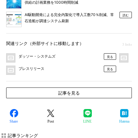
供給の計画業務を1000時間削減
AI駆動開発による完全内製化で導入工数70％削減、常
読む
石造船が調達システム刷新
関連リンク（外部サイトに移動します）
3 links
ダッソー・システムズ
MO
見る
プレスリリース
見る
記事を見る
Share
Post
LINE
Hatena
記事ランキング