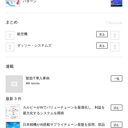
パターン
まとめ
7 Keywords
航空機
PL
見る
ダッソー・システムズ
3D
見る
連載
製造IT導入事例
一覧
489 Articles
最新 3 件
カルビーがAIでバリューチェーンを最適化し、利益を
読む
最大化するシステムを開発
日本精機がAI搭載サプライチェーン基盤を採用、部品
読む