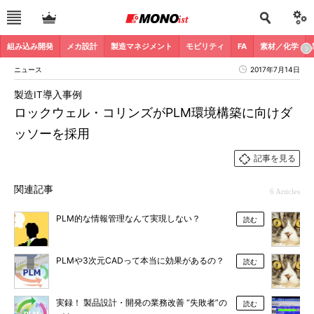
組み込み開発
メカ設計
製造マネジメント
モビリティ
FA
素材／化学
ニュース
2017年7月14日
製造IT導入事例
ロックウェル・コリンズがPLM環境構築に向けダ
ッソーを採用
記事を見る
関連記事
6 Articles
PLM的な情報管理なんて実現しない？
読む
PLMや3次元CADって本当に効果があるの？
読む
実録！ 製品設計・開発の業務改善 “失敗者”の
読む