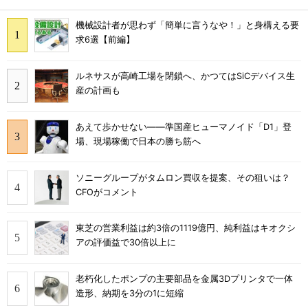
機械設計者が思わず「簡単に言うなや！」と身構える要
求6選【前編】
ルネサスが高崎工場を閉鎖へ、かつてはSiCデバイス生
産の計画も
あえて歩かせない――準国産ヒューマノイド「D1」登
場、現場稼働で日本の勝ち筋へ
ソニーグループがタムロン買収を提案、その狙いは？
CFOがコメント
東芝の営業利益は約3倍の1119億円、純利益はキオクシ
アの評価益で30倍以上に
老朽化したポンプの主要部品を金属3Dプリンタで一体
造形、納期を3分の1に短縮