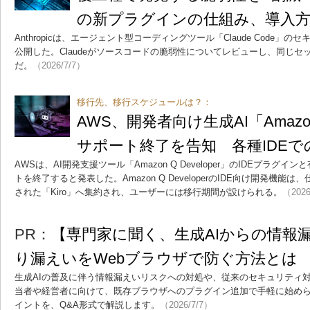
の新プラグインの仕組み、導入
Anthropicは、エージェント型コーディングツール「Claude Code
公開した。Claudeがソースコードの脆弱性についてレビューし、同じ
だ。
（2026/7/7）
移行先、移行スケジュールは？：
AWS、開発者向け生成AI「Amazon 
サポート終了を告知 各種IDE
AWSは、AI開発支援ツール「Amazon Q Developer」のIDEプラ
トを終了すると発表した。Amazon Q DeveloperのIDE向け開発機
された「Kiro」へ集約され、ユーザーには移行期間が設けられる。
（2026
PR：
【専門家に聞く、生成AIからの情報
り漏えいをWebブラウザで防ぐ方法とは
生成AIの普及に伴う情報漏えいリスクへの対処や、従来のセキュリティ対
当者や経営者に向けて、既存ブラウザへのプラグイン追加で手軽に始め
イントを、Q&A形式で解説します。
（2026/7/7）