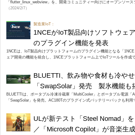
「flutter_linux_webview」を、開発コミュニティー向けにオープン
（2024/2/7）
製造業IoT：
1NCEがIoT製品向けソフトウ
のプラグイン機能を発表
1NCEは、IoT製品向けプラットフォームのプラグイン機能となる「1NCE 
ェア開発の機能を統合し、1NCEプラットフォーム上でIoTツールを作成
BLUETTI、飲み物や食材も冷
「SwapSolar」発売 製氷機能も
BLUETTIは、ポータブル冷凍冷蔵庫「MultiCooler」とポータブル電源「
「SwapSolar」を発売。AC180Tのプラグイン式バッテリーパックも利
ULが新テスト「Steel Nomad」
／「Microsoft Copilot」が音楽