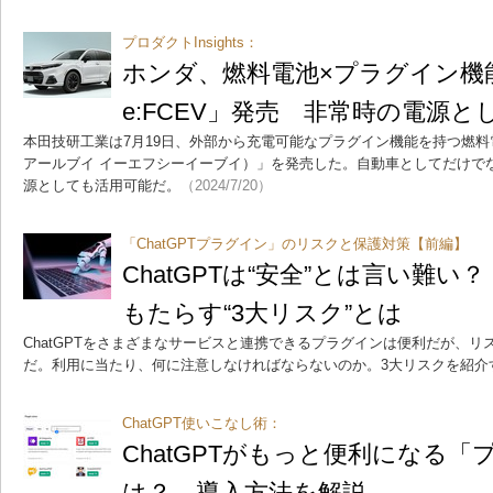
プロダクトInsights：
ホンダ、燃料電池×プラグイン機能
e:FCEV」発売 非常時の電源と
本田技研工業は7月19日、外部から充電可能なプラグイン機能を持つ燃料電池自
アールブイ イーエフシーイーブイ）」を発売した。自動車としてだけで
源としても活用可能だ。
（2024/7/20）
「ChatGPTプラグイン」のリスクと保護対策【前編】
ChatGPTは“安全”とは言い難
もたらす“3大リスク”とは
ChatGPTをさまざまなサービスと連携できるプラグインは便利だが、
だ。利用に当たり、何に注意しなければならないのか。3大リスクを紹介
ChatGPT使いこなし術：
ChatGPTがもっと便利になる
は？ 導入方法を解説