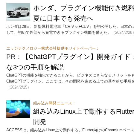
ホンダ、プラグイン機能付き燃
夏に日本でも発売へ
ホンダは28日、新型燃料電池車「CR-V e:FCEV」を初公開した。日
して、初めて外部から充電できるプラグイン機能を備えた。
（2024/2/28
エッジテクノロジー株式会社提供ホワイトペーパー：
PR：
【ChatGPTプラグイン】開発ガイド
な3つの手順を解説
ChatGPTの機能を強化できることから、ビジネスにさらなるメリット
ChatGPTプラグイン。ここでは、その開発を進める上での基本的な手
（2024/2/15）
組み込み開発ニュース：
組み込みLinux上で動作するFlut
開発
ACCESSは、組み込みLinux上で動作する、Flutter向けのChromiumベー