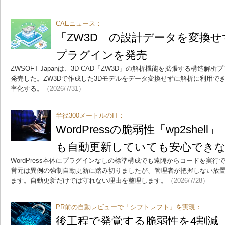
CAEニュース：
「ZW3D」の設計データを変換
プラグインを発売
ZWSOFT Japanは、3D CAD「ZW3D」の解析機能を拡張する構造解析プラグイ
発売した。ZW3Dで作成した3Dモデルをデータ変換せずに解析に利用で
率化する。
（2026/7/31）
半径300メートルのIT：
WordPressの脆弱性「wp2she
も自動更新していても安心でき
WordPress本体にプラグインなしの標準構成でも遠隔からコードを実
営元は異例の強制自動更新に踏み切りましたが、管理者が把握しない放
ます。自動更新だけでは守れない理由を整理します。
（2026/7/28）
PR前の自動レビューで「シフトレフト」を実現：
後工程で発覚する脆弱性を4割減 「C