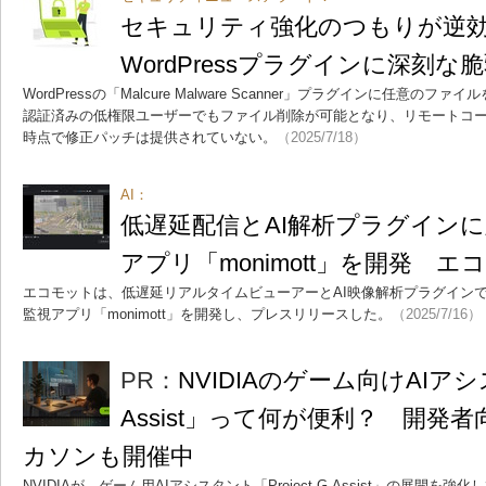
セキュリティ強化のつもりが逆
WordPressプラグインに深刻な
WordPressの「Malcure Malware Scanner」プラグインに任意
認証済みの低権限ユーザーでもファイル削除が可能となり、リモートコ
時点で修正パッチは提供されていない。
（2025/7/18）
AI：
低遅延配信とAI解析プラグイン
アプリ「monimott」を開発 エ
エコモットは、低遅延リアルタイムビューアーとAI映像解析プラグインで
監視アプリ「monimott」を開発し、プレスリリースした。
（2025/7/16）
PR：
NVIDIAのゲーム向けAIアシスタ
Assist」って何が便利？ 開発
カソンも開催中
NVIDIAが、ゲーム用AIアシスタント「Project G-Assist」の展開を