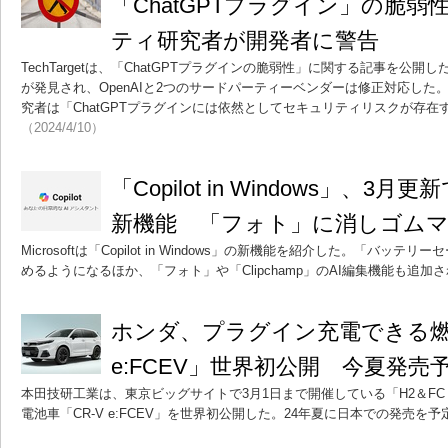
「ChatGPTプラグイン」の脆
ティ研究者が開発者に警告
TechTargetは、「ChatGPTプラグインの脆弱性」に関する記事を公開し
が発見され、OpenAIと2つのサードパーティーベンダーは修正対応し
究者は「ChatGPTプラグインには依然としてセキュリティリスクが存在
（2024/4/10）
「Copilot in Windows」、
新機能 「フォト」に消しゴム
Microsoftは「Copilot in Windows」の新機能を紹介した。「バ
めるようになるほか、「フォト」や「Clipchamp」のAI編集機能も追加
ホンダ、プラグイン充電できる燃料
e:FCEV」世界初公開 今夏発売
本田技研工業は、東京ビッグサイトで3月1日まで開催している「H2＆FC E
電池車「CR-V e:FCEV」を世界初公開した。24年夏に日本での発売を