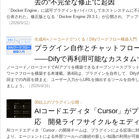
去の“不完全な修正”に起因
「Docker Engine」に認可プラグインをバイパスしてホストシステム
公表された。修正版となる「Docker Engine 29.3.1」が公開され、
（2026/5/12）
生成AI×ノーコードでつくる！Difyワークフロー構築入門
プラグイン自作とチャットフロ
――Difyで再利用可能なカスタ
ノーコード／ローコードでAIアプリを構築できるオープンソースプラットフ
ワークフローを構築する本連載。第4回は、プラグインを自作して、Dif
回までの内容を踏まえ、ユーザー入力からURLを抽出するツールを自作
ましょう。
（2026/4/16）
30以上のプラグイン公開：
AIコードエディタ「Cursor」
応 開発ライフサイクルをエデ
AIコードエディタ「Cursor」の開発チームは、プラグインによる拡張
より、エージェントによる外部ツールへの接続や新しい知識の利用が可