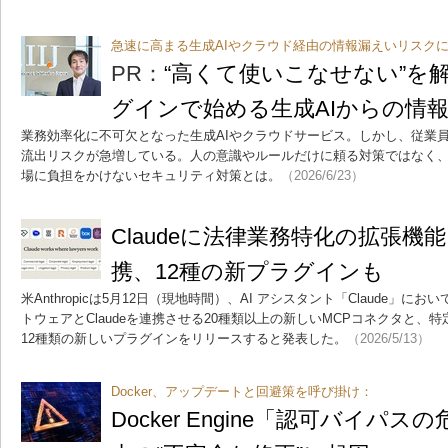
急速に高まる生成AIやクラウド経由の情報漏えいリスク
PR：
“高くて使いこなせない”を
グインで始める生成AIからの情
業務効率化に不可欠となった生成AIやクラウドサービス。しかし、従業
流出リスクが急増している。人の意識やルールだけに頼る対策ではなく
場に負担をかけないセキュリティ対策とは。
（2026/6/23）
Claudeに法律業務特化の拡張機能 
携、12種の新プラグインも
米Anthropicは5月12日（現地時間）、AI アシスタント「Claude」
トウェアとClaudeを連携させる20種類以上の新しいMCPコネクタと
12種類の新しいプラグインをリリースすると発表した。
（2026/5/13）
Docker、アップデートと回避策を呼び掛け：
Docker Engine「認可バイパ