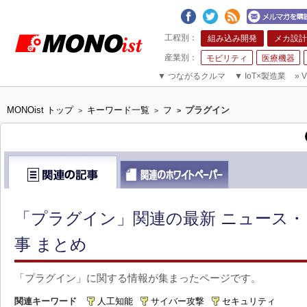
組み込み開発
メカ設計
モビリティ
医療機器
▼
つながるクルマ
▼
IoT×製造業
»
V
MONOist トップ
キーワード一覧
フ
プラグイン
>
>
>
「プラグイン」関連の最新 ニュース・
事 まとめ
「プラグイン」に関する情報が集まったページです。
関連キーワード
人工知能
サイバー攻撃
セキュリティ