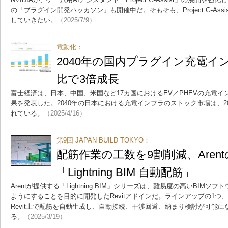
の「プラグイン開発ハッカソン」も開催中だ。そもそも、Project G-As
していきたい。
（2025/7/9）
電動化：
2040年の国内プラグイン充電イン
比で3倍成長
富士経済は、日本、中国、米国など17カ国におけるEV／PHEVの充電
果を発表した。2040年の日本における充電インフラのストック市場は、2
れている。
（2025/4/16）
第9回 JAPAN BUILD TOKYO：
配筋作業の工数を9割削減、Arent
「Lightning BIM 自動配筋」
Arentが提供する「Lightning BIM」シリーズは、難易度の高いBIM
ようにすることを目的に開発したRevitアドインだ。ラインアップの1つ、「Lig
Revit上で配筋を自動生成し、自動接続、干渉回避、納まり検討が可能に
る。
（2025/3/19）