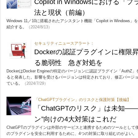
Copilot in Windowsにおけ
法と現状（前編）
Windows 11／10に搭載されたアシスタント機能「Copilot in Windo
紹介する。
（2024/8/13）
セキュリティニュースアラート：
Dockerの認証プラグインに権
る脆弱性 急ぎ対処を
DockerはDocker Engineの特定のバージョンに認証プラグイン「Au
ると発表した。影響を受けるバージョンは特定されており、修正バージ
ている。
（2024/7/29）
「ChatGPTプラグイン」のリスクと保護対策【後編】
「ChatGPTのリスク」は未知―
ン”向けの4大対策はこれだ
ChatGPTのプラグインは外部のサービスと連携するためのツールとして便
のプラグインを安全に利用するために、4つの対策に取り組むのがよい。