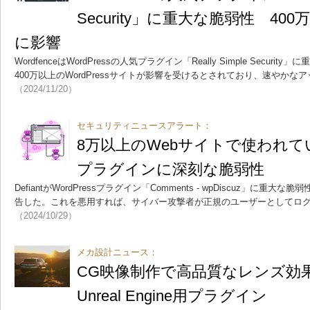
Security」に重大な脆弱性 40
に影響
WordfenceはWordPressの人気プラグイン「Really Simple Secu
400万以上のWordPressサイトが影響を受けるとされており、速やか
（2024/11/20）
セキュリティニュースアラート：
8万以上のWebサイトで使われている
プラグインに深刻な脆弱性
DefiantがWordPressプラグイン「Comments - wpDiscuz」に重大な脆
告した。これを悪用すれば、サイバー攻撃者が正規のユーザーとしてロ
（2024/10/29）
メカ設計ニュース：
CG映像制作で高品質なレンズ効
Unreal Engine用プラグイン